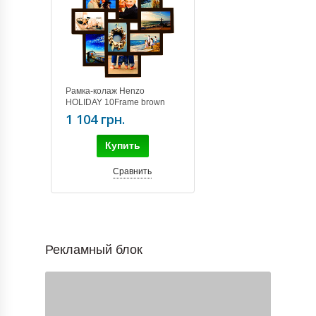
Рамка-колаж Henzo
HOLIDAY 10Frame brown
(6шт 15*10+4шт 10*15)
1 104 грн.
81.213.04
Купить
Сравнить
Рекламный блок