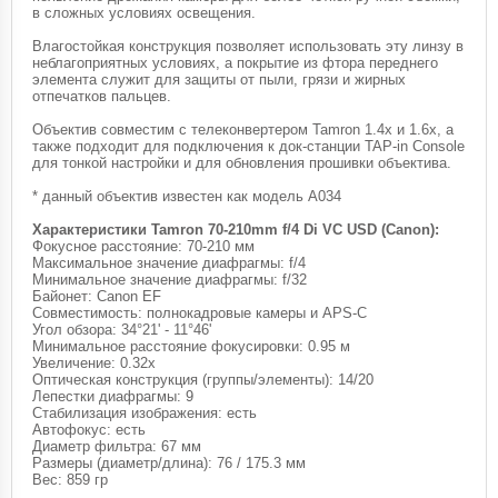
в сложных условиях освещения.
Влагостойкая конструкция позволяет использовать эту линзу в
неблагоприятных условиях, а покрытие из фтора переднего
элемента служит для защиты от пыли, грязи и жирных
отпечатков пальцев.
Объектив совместим с телеконвертером Tamron 1.4x и 1.6x, а
также подходит для подключения к док-станции TAP-in Console
для тонкой настройки и для обновления прошивки объектива.
* данный объектив известен как модель A034
Характеристики Tamron 70-210mm f/4 Di VC USD (Canon):
Фокусное расстояние: 70-210 мм
Максимальное значение диафрагмы: f/4
Минимальное значение диафрагмы: f/32
Байонет: Canon EF
Совместимость: полнокадровые камеры и APS-C
Угол обзора: 34°21' - 11°46'
Минимальное расстояние фокусировки: 0.95 м
Увеличение: 0.32x
Оптическая конструкция (группы/элементы): 14/20
Лепестки диафрагмы: 9
Стабилизация изображения: есть
Автофокус: есть
Диаметр фильтра: 67 мм
Размеры (диаметр/длина): 76 / 175.3 мм
Вес: 859 гр