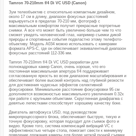
Tamron 70-210mm f/4 Di VC USD (Canon)
Зум телеобъектив с относительно компактным дизайном,
около 17 см в длину, диапазон фокусных расстояний
варьируеться в пределах 70-210 мм, фотограф с
максимальным комфортом получит прекрасные портретные
снимки. А все что может быть увеличено больше чем то что
сможет увидеть человеческий глаз, например съемки дикой
природы и спортивные события подвластно этому телефото-
объективу. Модель A034 можно использовать с камерами
формата APS-C, где он обеспечивает эквивалентный диапазон
фокусных расстояний 112-336 мм.
Tamron 70-210mm f/4 Di VC USD разработан для
полнокадровых камер Canon, очень хороше, что его
постоянная максимальная апертура f/4 поддерживает
согласованную яркость во всем диапазоне масштабирования и
обеспечивает более высокий контроль над глубиной резкости
для достижения чудесных эффектов селективной
фокусировки. Минимальное расстояние фокусировки 95 см
дополняется возможностью максимального увеличения 0.32x
при работе с крупными объектами. Скругленная диафрагма с
девятью лепестками способствует хорошему качеству боке.
Двигатель автофокуса USD, под руководством
микропроцессорного блока, обеспечивает быструю, тихую и
точную фокусировку, которая подходит для съемок фото и
видео. Кроме того, система компенсаций вибраций VC с
эффективностью четыре стопа, помогает свести к минимуму
появление дрожания камеры для более четкой ручной съемки,