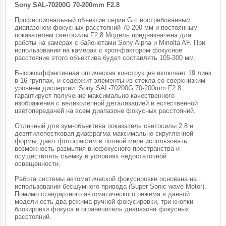
Sony SAL-70200G 70-200mm F2.8
Профессиональный объектив серии G с востребованным
диапазоном фокусных расстояний 70-200 мм и постоянным
показателем светосилы F2.8 Модель предназначена для
работы на камерах с байонетами Sony Alpha и Minolta AF. При
использовании на камерах с кроп-фактором фокусное
расстояние этого объектива будет составлять 105-300 мм.
Высокоэффективная оптическая конструкция включает 19 линз
в 16 группах, и содержит элементы из стекла со сверхнизким
уровнем дисперсии. Sony SAL-70200G 70-200mm F2.8
гарантирует получение максимально качественного
изображения с великолепной детализацией и естественной
цветопередачей на всем диапазоне фокусных расстояний.
Отличный для зум-объектива показатель светосилы 2.8 и
девятилепестковая диафрагма максимально скругленной
формы, дают фотографам в полной мере использовать
возможность размытия внефокусного пространства и
осуществлять съемку в условиях недостаточной
освещенности.
Работа системы автоматической фокусировки основана на
использовании бесшумного привода (Super Sonic wave Motor).
Помимо стандартного автоматического режима в данной
модели есть два режима ручной фокусировки, три кнопки
блокировки фокуса и ограничитель диапазона фокусных
расстояний.