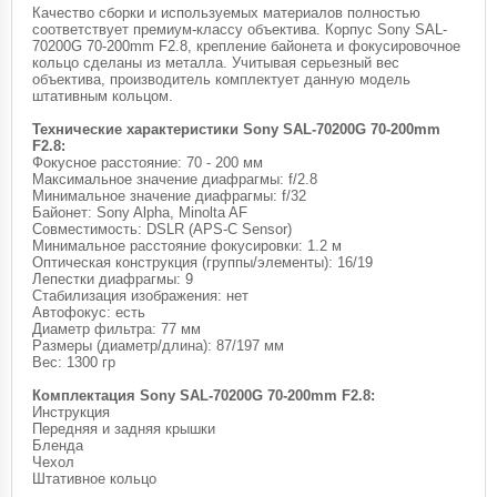
Качество сборки и используемых материалов полностью
соответствует премиум-классу объектива. Корпус Sony SAL-
70200G 70-200mm F2.8, крепление байонета и фокусировочное
кольцо сделаны из металла. Учитывая серьезный вес
объектива, производитель комплектует данную модель
штативным кольцом.
Технические характеристики Sony SAL-70200G 70-200mm
F2.8:
Фокусное расстояние: 70 - 200 мм
Максимальное значение диафрагмы: f/2.8
Минимальное значение диафрагмы: f/32
Байонет: Sony Alpha, Minolta AF
Совместимость: DSLR (APS-C Sensor)
Минимальное расстояние фокусировки: 1.2 м
Оптическая конструкция (группы/элементы): 16/19
Лепестки диафрагмы: 9
Стабилизация изображения: нет
Автофокус: есть
Диаметр фильтра: 77 мм
Размеры (диаметр/длина): 87/197 мм
Вес: 1300 гр
Комплектация Sony SAL-70200G 70-200mm F2.8:
Инструкция
Передняя и задняя крышки
Бленда
Чехол
Штативное кольцо