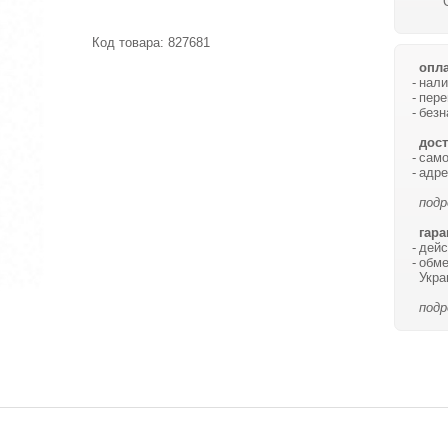
Код товара:
827681
опла
нали
пере
безн
дост
само
адре
подр
гара
дейс
обме
Укра
подр