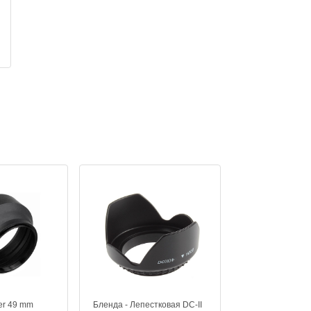
er 49 mm
Бленда - Лепестковая DC-II
Кришка обектив