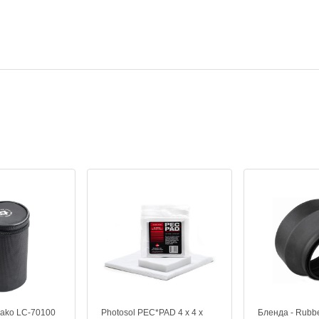
ako LC-70100
Photosol PEC*PAD 4 x 4 x
Бленда - Rubb