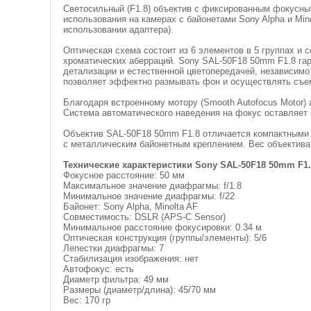
Светосильный (F1.8) объектив с фиксированным фокусны
использования на камерах с байонетами Sony Alpha и Min
использовании адаптера).
Оптическая схема состоит из 6 элементов в 5 группах и
хроматических аберраций. Sony SAL-50F18 50mm F1.8 гар
детализации и естественной цветопередачей, независимо
позволяет эффектно размывать фон и осуществлять съем
Благодаря встроенному мотору (Smooth Autofocus Motor)
Система автоматического наведения на фокус оставляет 
Объектив SAL-50F18 50mm F1.8 отличается компактными 
с металлическим байонетным креплением. Вес объектива 
Технические характеристики Sony SAL-50F18 50mm F1.
Фокусное расстояние: 50 мм
Максимальное значение диафрагмы: f/1.8
Минимальное значение диафрагмы: f/22
Байонет: Sony Alpha, Minolta AF
Совместимость: DSLR (APS-C Sensor)
Минимальное расстояние фокусировки: 0.34 м
Оптическая конструкция (группы/элементы): 5/6
Лепестки диафрагмы: 7
Стабилизация изображения: нет
Автофокус: есть
Диаметр фильтра: 49 мм
Размеры (диаметр/длина): 45/70 мм
Вес: 170 гр