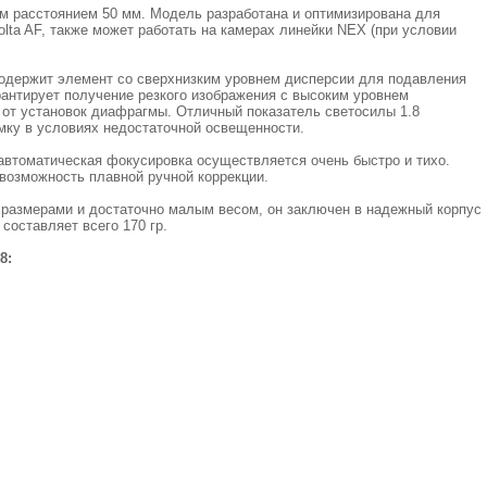
м расстоянием 50 мм. Модель разработана и оптимизирована для
olta AF, также может работать на камерах линейки NEX (при условии
 содержит элемент со сверхнизким уровнем дисперсии для подавления
антирует получение резкого изображения с высоким уровнем
 от установок диафрагмы. Отличный показатель светосилы 1.8
ку в условиях недостаточной освещенности.
 автоматическая фокусировка осуществляется очень быстро и тихо.
возможность плавной ручной коррекции.
размерами и достаточно малым весом, он заключен в надежный корпус
составляет всего 170 гр.
8: