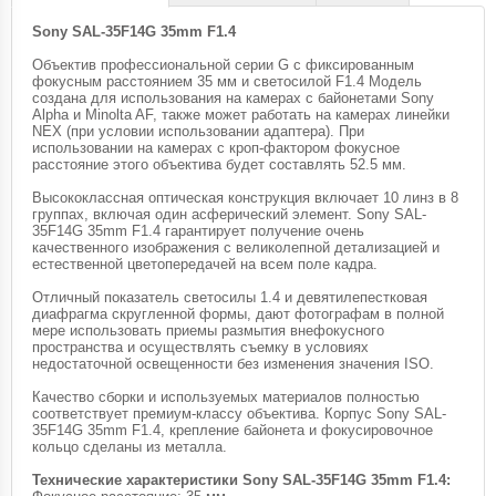
Sony SAL-35F14G 35mm F1.4
Объектив профессиональной серии G с фиксированным
фокусным расстоянием 35 мм и светосилой F1.4 Модель
создана для использования на камерах с байонетами Sony
Alpha и Minolta AF, также может работать на камерах линейки
NEX (при условии использовании адаптера). При
использовании на камерах с кроп-фактором фокусное
расстояние этого объектива будет составлять 52.5 мм.
Высококлассная оптическая конструкция включает 10 линз в 8
группах, включая один асферический элемент. Sony SAL-
35F14G 35mm F1.4 гарантирует получение очень
качественного изображения с великолепной детализацией и
естественной цветопередачей на всем поле кадра.
Отличный показатель светосилы 1.4 и девятилепестковая
диафрагма скругленной формы, дают фотографам в полной
мере использовать приемы размытия внефокусного
пространства и осуществлять съемку в условиях
недостаточной освещенности без изменения значения ISO.
Качество сборки и используемых материалов полностью
соответствует премиум-классу объектива. Корпус Sony SAL-
35F14G 35mm F1.4, крепление байонета и фокусировочное
кольцо сделаны из металла.
Технические характеристики Sony SAL-35F14G 35mm F1.4: