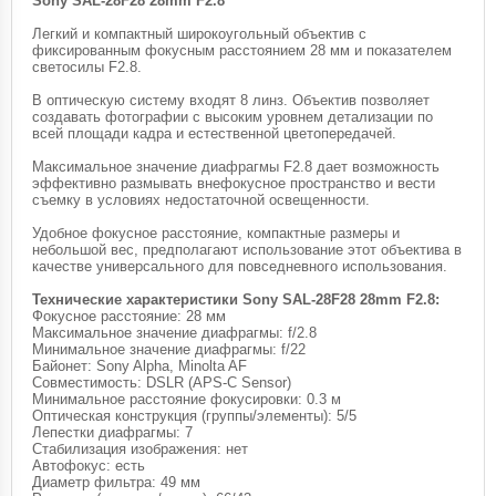
Sony SAL-28F28 28mm F2.8
Легкий и компактный широкоугольный объектив с
фиксированным фокусным расстоянием 28 мм и показателем
светосилы F2.8.
В оптическую систему входят 8 линз. Объектив позволяет
создавать фотографии с высоким уровнем детализации по
всей площади кадра и естественной цветопередачей.
Максимальное значение диафрагмы F2.8 дает возможность
эффективно размывать внефокусное пространство и вести
съемку в условиях недостаточной освещенности.
Удобное фокусное расстояние, компактные размеры и
небольшой вес, предполагают использование этот объектива в
качестве универсального для повседневного использования.
Технические характеристики Sony SAL-28F28 28mm F2.8:
Фокусное расстояние: 28 мм
Максимальное значение диафрагмы: f/2.8
Минимальное значение диафрагмы: f/22
Байонет: Sony Alpha, Minolta AF
Совместимость: DSLR (APS-C Sensor)
Минимальное расстояние фокусировки: 0.3 м
Оптическая конструкция (группы/элементы): 5/5
Лепестки диафрагмы: 7
Стабилизация изображения: нет
Автофокус: есть
Диаметр фильтра: 49 мм