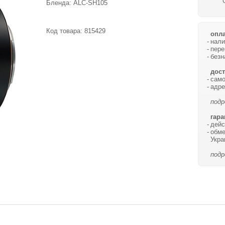
Бленда: ALC-SH105
Код товара:
815429
опла
нали
пере
безн
дост
само
адре
подр
гара
дейс
обме
Укра
подр