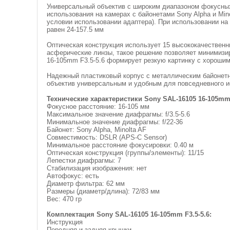
Универсальный объектив с широким диапазоном фокусных
использования на камерах с байонетами Sony Alpha и Min
условии использовании адаптера). При использовании на
равен 24-157.5 мм
Оптическая конструкция использует 15 высококачественн
асферические линзы, такое решение позволяет минимизир
16-105mm F3.5-5.6 формирует резкую картинку с хороши
Надежный пластиковый корпус с металлическим байонетн
объектив универсальным и удобным для повседневного 
Технические характеристики Sony SAL-16105 16-105mm 
Фокусное расстояние: 16-105 мм
Максимальное значение диафрагмы: f/3.5-5.6
Минимальное значение диафрагмы: f/22-36
Байонет: Sony Alpha, Minolta AF
Совместимость: DSLR (APS-C Sensor)
Минимальное расстояние фокусировки: 0.40 м
Оптическая конструкция (группы/элементы): 11/15
Лепестки диафрагмы: 7
Стабилизация изображения: нет
Автофокус: есть
Диаметр фильтра: 62 мм
Размеры (диаметр/длина): 72/83 мм
Вес: 470 гр
Комплектация Sony SAL-16105 16-105mm F3.5-5.6:
Инструкция
Передняя и задняя крышки