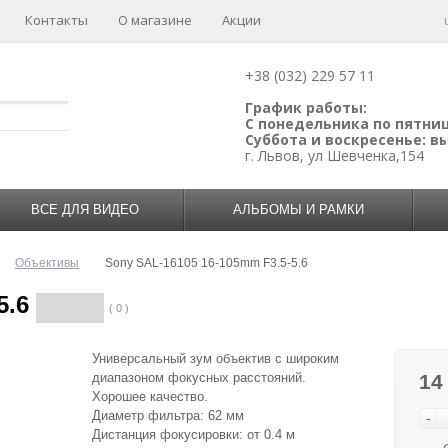
Контакты
О магазине
Акции
+38 (032) 229 57 11
График работы:
С понедельника по пятницу
Суббота и воскресенье: 
г. Львов, ул Шевченка,154
ВСЕ ДЛЯ ВИДЕО
АЛЬБОМЫ И РАМКИ
Объективы
Sony SAL-16105 16-105mm F3.5-5.6
5.6
( 0 )
Универсальный зум объектив с широким
диапазоном фокусных расстояний.
14
Хорошее качество.
Диаметр фильтра: 62 мм
-
Дистанция фокусировки: от 0.4 м