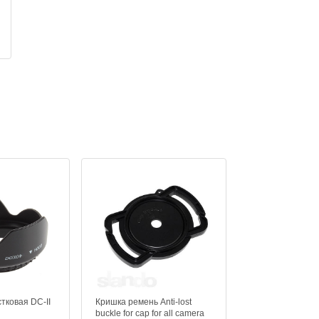
тковая DC-II
Кришка ремень Anti-lost
Крышка объекти
buckle for cap for all camera
71411 62mm