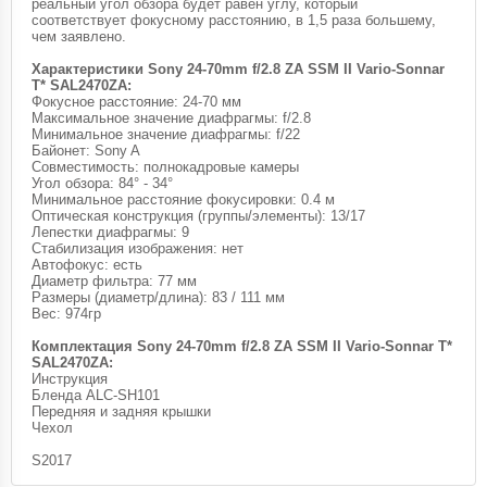
реальный угол обзора будет равен углу, который
соответствует фокусному расстоянию, в 1,5 раза большему,
чем заявлено.
Характеристики Sony 24-70mm f/2.8 ZA SSM II Vario-Sonnar
T* SAL2470ZA:
Фокусное расстояние: 24-70 мм
Максимальное значение диафрагмы: f/2.8
Минимальное значение диафрагмы: f/22
Байонет: Sony A
Совместимость: полнокадровые камеры
Угол обзора: 84° - 34°
Минимальное расстояние фокусировки: 0.4 м
Оптическая конструкция (группы/элементы): 13/17
Лепестки диафрагмы: 9
Стабилизация изображения: нет
Автофокус: есть
Диаметр фильтра: 77 мм
Размеры (диаметр/длина): 83 / 111 мм
Вес: 974гр
Комплектация Sony 24-70mm f/2.8 ZA SSM II Vario-Sonnar T*
SAL2470ZA:
Инструкция
Бленда ALC-SH101
Передняя и задняя крышки
Чехол
S2017