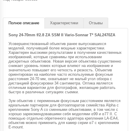
Полное описание
Характеристики
Отзывы
Sony 24-70mm f/2.8 ZA SSM II Vario-Sonnar T* SAL2470ZA
Усовершенствованный объектив ранее выпускавшихся
моделей, получивший более мощные характеристики.
Характерен высокими результатами в получении качественных
изображений, которые сравнимы при использовании
дискретных объективов. Новая версия объектива существенно
снижает уровень помех которые влияют на изображение и
значительно повышает его четкость и резкость. Объектив
ориентирован на наиболее часто используемые фокусные
расстояния 24-70 мм, охватывает не малый угол обзора с
дистанцией фокусировки 34 сантиметра. Оптика является
отличным вариантом для фотографов, желающие работать
быстро в различных ситуациях съемки.
Зум объектив с переменным фокусным расстоянием является
идеальным партнером для фотоаппаратов семейства Alpha с
креплением Sony A со сменными объективами, в том числе с
хорошо зарекомендовавшими себя моделями α99 и α77 II. С
помощью отдельно обретенного адаптера крепления LA-EA4,
объектив можно применить для камер серии α7 с креплением
E-mount.