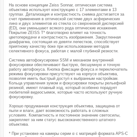
На основе концепции Zeiss Sonnar, оптическая система
объектива использует конструкцию с 17 элементами в 13
группах. Детализация и контрастность снимка достигается за
счет применения в оптической системе двух асферических
линз и двух элементов из стекла со сверхнизкой дисперсией
(ED), они уменьшают всякого рода оптические искажения.
Покрытие ZEISS T* благотворно влияет на точность
цветопередачи и контрастность изображения. Закругленная
диафрагма, состоящая из девяти лепестков, способствует
приятному качеству боке при использовании методов
селективного фокуса, работая с малой глубиной резкости.
Система автофокусировки SSM и механизм внутренней
фокусировки обеспечивают быструю, бесшумную и точную
работу автофокуса. Кнопка фиксации фокуса и переключатель
режима фокусировки присутствуют на корпусе объектива,
позволяя иметь быстрый доступ к выбранным настройкам.
Кольца управления зумом и фокусировки покрыты рельефной
резиной, имеют плавный ход, который особенно порадует
любителей видеосъемок, которые часто используют ручную
фокусировку.
Хорошо продуманная конструкция объектива, защищена от
пыли и влаги, дает возможность работать в сложных
условиях. Компактность и постоянное значение светосилы,
закрепляет за ним статус высококачественного штатного
объектива.
* При установке на камеры серии α с матрицей формата APS-C