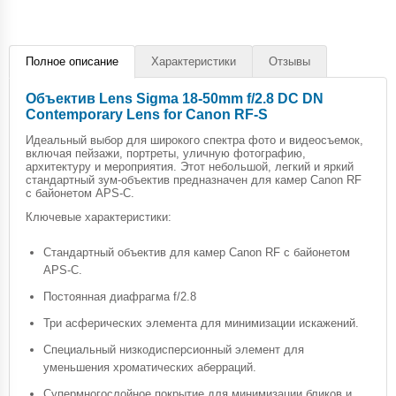
Полное описание
Характеристики
Отзывы
Объектив Lens Sigma 18-50mm f/2.8 DC DN
Contemporary Lens for Canon RF-S
Идеальный выбор для широкого спектра фото и видеосъемок,
включая пейзажи, портреты, уличную фотографию,
архитектуру и мероприятия. Этот небольшой, легкий и яркий
стандартный зум-объектив предназначен для камер Canon RF
с байонетом APS-C.
Ключевые характеристики:
Стандартный объектив для камер Canon RF с байонетом
APS-C.
Постоянная диафрагма f/2.8
Три асферических элемента для минимизации искажений.
Специальный низкодисперсионный элемент для
уменьшения хроматических аберраций.
Супермногослойное покрытие для минимизации бликов и