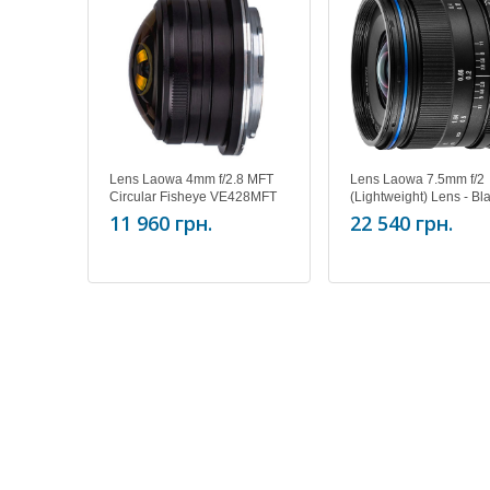
Lens Laowa 4mm f/2.8 MFT
Lens Laowa 7.5mm f/2
Circular Fisheye VE428MFT
(Lightweight) Lens - Bl
VE7520MFTLWBLK
11 960 грн.
22 540 грн.