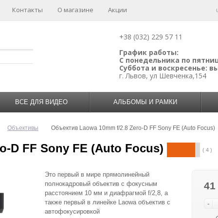
Контакты
О магазине
Акции
+38 (032) 229 57 11
График работы:
С понедельника по пятницу
Суббота и воскресенье: 
г. Львов, ул Шевченка,154
ВСЕ ДЛЯ ВИДЕО
АЛЬБОМЫ И РАМКИ
Объективы
Объектив Laowa 10mm f/2.8 Zero-D FF Sony FE (Auto Focus)
o-D FF Sony FE (Auto Focus)
( 4 )
Это первый в мире прямолинейный
полнокадровый объектив с фокусным
41
расстоянием 10 мм и диафрагмой f/2,8, а
также первый в линейке Laowa объектив с
-
автофокусировкой