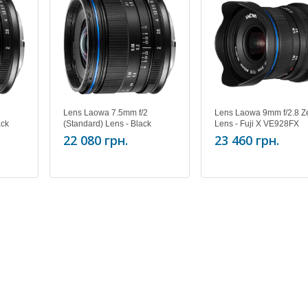
Lens Laowa 7.5mm f/2
Lens Laowa 9mm f/2.8 Z
ack
(Standard) Lens - Black
Lens - Fuji X VE928FX
VE7520MFTSTBLK
22 080 грн.
23 460 грн.