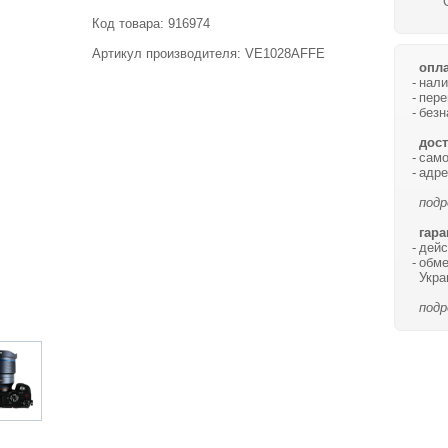
Код товара:
916974
Артикул производителя: VE1028AFFE
опла
нали
пере
безн
дост
само
адре
подр
гара
дейс
обме
Укра
подр