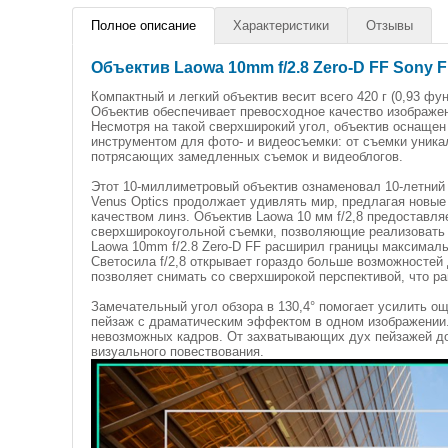
Полное описание
Характеристики
Отзывы
Объектив Laowa 10mm f/2.8 Zero-D FF Sony 
Компактный и легкий объектив весит всего 420 г (0,93 фу
Объектив обеспечивает превосходное качество изображе
Несмотря на такой сверхширокий угол, объектив оснащен
инструментом для фото- и видеосъемки: от съемки уника
потрясающих замедленных съемок и видеоблогов.
Этот 10-миллиметровый объектив ознаменовал 10-летний 
Venus Optics продолжает удивлять мир, предлагая новые
качеством линз. Объектив Laowa 10 мм f/2,8 предостав
сверхширокоугольной съемки, позволяющие реализовать
Laowa 10mm f/2.8 Zero-D FF расширил границы максималь
Светосила f/2,8 открывает гораздо больше возможностей
позволяет снимать со сверхширокой перспективой, что р
Замечательный угол обзора в 130,4° помогает усилить о
пейзаж с драматическим эффектом в одном изображении.
невозможных кадров. От захватывающих дух пейзажей до
визуального повествования.