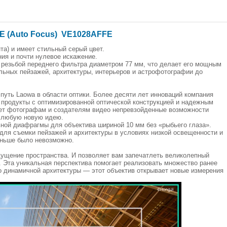
FE (Auto Focus) VE1028AFFE
нта) и имеет стильный серый цвет.
ния и почти нулевое искажение.
 резьбой переднего фильтра диаметром 77 мм, что делает его мощным
льных пейзажей, архитектуры, интерьеров и астрофотографии до
путь Laowa в области оптики. Более десяти лет инноваций компания
 продукты с оптимизированной оптической конструкцией и надежным
ляет фотографам и создателям видео непревзойденные возможности
 любую новую идею.
ной диафрагмы для объектива шириной 10 мм без «рыбьего глаза».
 для съемки пейзажей и архитектуры в условиях низкой освещенности и
аньше было невозможно.
щущение пространства. И позволяет вам запечатлеть великолепный
 Эта уникальная перспектива помогает реализовать множество ранее
 динамичной архитектуры — этот объектив открывает новые измерения