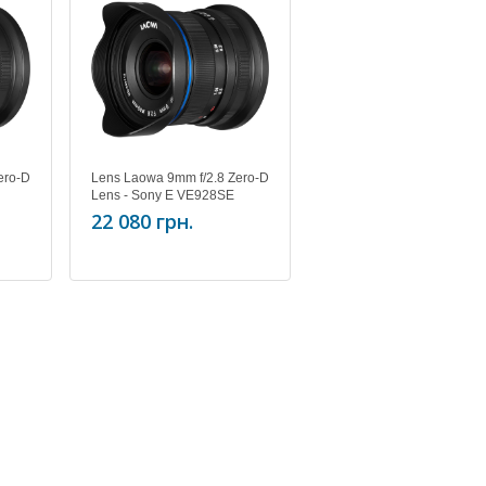
ero-D
Lens Laowa 9mm f/2.8 Zero-D
Lens - Sony E VE928SE
22 080 грн.