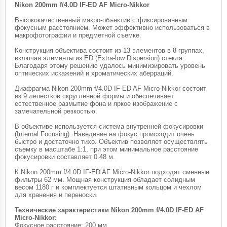
Nikon 200mm f/4.0D IF-ED AF Micro-Nikkor
Высококачественный макро-объектив с фиксированным
фокусным расстоянием. Может эффективно использоваться в
макрофотографии и предметной съемке.
Конструкция объектива состоит из 13 элементов в 8 группах,
включая элементы из ED (Extra-low Dispersion) стекла.
Благодаря этому решению удалось минимизировать уровень
оптических искажений и хроматических аберраций.
Диафрагма Nikon 200mm f/4.0D IF-ED AF Micro-Nikkor состоит
из 9 лепестков скругленной формы и обеспечивает
естественное размытие фона и яркое изображение с
замечательной резкостью.
В объективе используется система внутренней фокусировки
(Internal Focusing). Наведение на фокус происходит очень
быстро и достаточно тихо. Объектив позволяет осуществлять
съемку в масштабе 1:1, при этом минимальное расстояние
фокусировки составляет 0.48 м.
К Nikon 200mm f/4.0D IF-ED AF Micro-Nikkor подходят сменные
фильтры 62 мм. Мощная конструкция обладает солидным
весом 1180 г и комплектуется штативным кольцом и чехлом
для хранения и переноски.
Технические характеристики Nikon 200mm f/4.0D IF-ED AF
Micro-Nikkor:
Фокусное расстояние: 200 мм