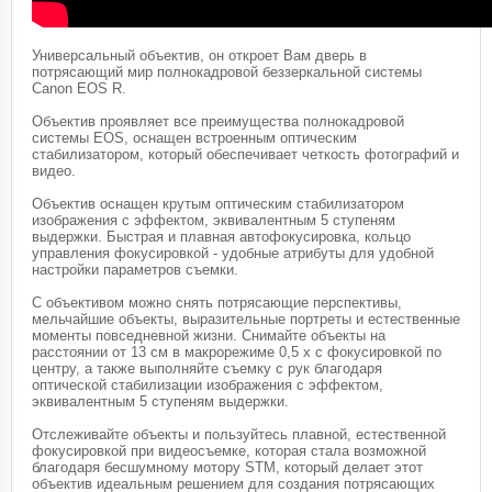
Универсальный объектив, он откроет Вам дверь в
потрясающий мир полнокадровой беззеркальной системы
Canon EOS R.
Объектив проявляет все преимущества полнокадровой
системы EOS, оснащен встроенным оптическим
стабилизатором, который обеспечивает четкость фотографий и
видео.
Объектив оснащен крутым оптическим стабилизатором
изображения с эффектом, эквивалентным 5 ступеням
выдержки. Быстрая и плавная автофокусировка, кольцо
управления фокусировкой - удобные атрибуты для удобной
настройки параметров съемки.
С объективом можно снять потрясающие перспективы,
мельчайшие объекты, выразительные портреты и естественные
моменты повседневной жизни. Снимайте объекты на
расстоянии от 13 см в макрорежиме 0,5 x с фокусировкой по
центру, а также выполняйте съемку с рук благодаря
оптической стабилизации изображения с эффектом,
эквивалентным 5 ступеням выдержки.
Отслеживайте объекты и пользуйтесь плавной, естественной
фокусировкой при видеосъемке, которая стала возможной
благодаря бесшумному мотору STM, который делает этот
объектив идеальным решением для создания потрясающих