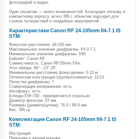
фотографий и видео.
Один объектив — много возможностей. Благодаря легкому и
компактному корпусу, всего 395 г, объектив подходит для
съемок путешествий и свадебных мероприятий.
Характеристики Canon RF 24-105mm f/4-7.1 IS
STM:
Фокусное расстояние: 24-105 мм
Максимальное значение диафрагмы: f/4.0-7.1
Минимальное значение диафрагмы: f/40
Байонет: Canon RF
Совместимость: Canon RF/35mm Film
Угол обзора: 84° - 23° 20'
Минимальное расстояние фокусировки: 0.13 м
Оптическая конструкция (группы/элементы): 11/13
Лепестки диафрагмы: 7
Стабилизация изображения: есть
Автофокус: есть
Бленда EW-73D - приобретается отдельно
Диаметр фильтра: 67 мм
Размеры (диаметр/длина): 76.6 / 88.8 мм
Вес: 395 гр
Комплектация Canon RF 24-105mm f/4-7.1 IS
STM:
Инструкция
Передняя и задняя крышки