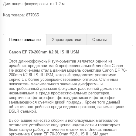
Дистанция фокусировки: от 1.2 м
Код товара:
877065
Полное описание
Характеристики
Отзывы
Canon EF 70-200mm f/2.8L IS III USM
Этот длиннофокусный зум-объектив является одним из
ярчайших представителей профессиональной линейки Canon.
Не исключением стала данная модель объектива Canon EF 70-
200mm f/2.8L IS III USM, который продолжает уважаемую
серию L с более усовершенствованной оптикой. Отличный
показатель максимального значения диафрагмы и
востребованный диапазон фокусных расстояний делают его
незаменимым в среде профессиональных репортеров,
спортивных фотографов, фотохудожников и фотографов,
занимающихся съемкой дикой природы. Кроме того данный
объектив востребован среди видеооператоров, занимающихся
DSLR съемкой.
Высочайшее качество сборки и используемых материалов
оставляет устойчивое ощущение надежности и гарантирует
безотказную работу в течении многих лет. Впечатляющая
эргономика Canon EF 70-200mm f/2.8L IS II USM дает