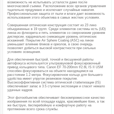
возможность не испытывать усталости даже после
многочасовой съемки. Расположение всех органов управления
тщательно продумано и исключает случайные нажатия.
Профессиональная защита от пыли и влаги дает возможность
использования этого объектива в самых жестких условиях.
Совершенная оптическая конструкция состоит из 23 линз
объединенных в 19 групп. Среди элементов системы есть (UD)
линза из флюорита и пять элементов со сверхнизким уровнем
дисперсии, кардинально снижающие уровень оптических
искажений. Покрытие Air Sphere Coating (ASC) на линзе
уменьшает влияние бликов и ореолов, в свою очередь
позволяет добиться высокой контрастности при сильных
условиях освещения.
Для обеспечения быстрой, точной и бесшумной работы
автофокуса используется ультразвуковой фокусировочный
привод кольцевого типа. Canon EF 70-200mm f/2.8L IS II USM
способен фокусироваться на объекте находящемся на
расстоянии 1.2 метра. Фокусировочное кольцо для большего
удобства имеет упругое резиновое покрытие.
Высокоэффективная система оптической стабилизации (IS)
обеспечивает запас в 3.5 ступени экспозиции и спасет немало
удачных кадров.
Этот фотообъектив обеспечивает бескомпромиссное качество
изображения по всей площади кадра, красивейшее боке, а так
же быструю, бесперебойную и комфортную работу на
протяжении всего срока службы.