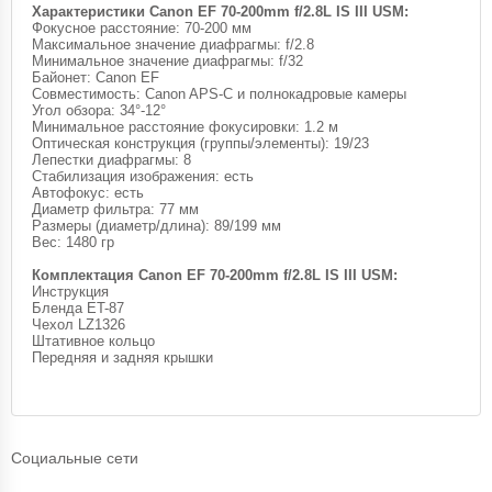
Характеристики Canon EF 70-200mm f/2.8L IS III USM:
Фокусное расстояние: 70-200 мм
Максимальное значение диафрагмы: f/2.8
Минимальное значение диафрагмы: f/32
Байонет: Canon EF
Совместимость: Canon APS-C и полнокадровые камеры
Угол обзора: 34°-12°
Минимальное расстояние фокусировки: 1.2 м
Оптическая конструкция (группы/элементы): 19/23
Лепестки диафрагмы: 8
Стабилизация изображения: есть
Автофокус: есть
Диаметр фильтра: 77 мм
Размеры (диаметр/длина): 89/199 мм
Вес: 1480 гр
Комплектация Canon EF 70-200mm f/2.8L IS III USM:
Инструкция
Бленда ET-87
Чехол LZ1326
Штативное кольцо
Передняя и задняя крышки
Социальные сети