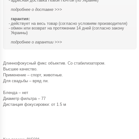
адресная доставка Новой Почтой (по Украине)
подробнее о доставке >>>
гарантия:
действует на весь товар (согласно условиям производителя)
обмен или возврат на протяжении 14 дней (согласно закону
Украины)
подробнее о гарантии >>>
Длиннофокусный фикс объектив. Со стабилизатором.
Высшее качество.
Применение – спорт, животные.
Для свадьбы – вряд ли.
Бленда – нет
Диаметр фильтра – 77
Дистанция фокусировки: от 1.5 м
При покупке этого объектива вы получаете в подарок фильтр
Haida Slim PROII Multi-coating UV Filter, 77mm
* акция действует до окончания товарных остатков