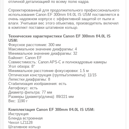
отличной детализацией по всему полю кадра.
Спроектированный для продолжительного профессионального
использования Canon EF 300mm f/4.0L IS USM поставляется в
очень надежном корпусе с эффективной защитой от пыли и
влаги. Учитывая вес этого объектива, производитель включил
в комплект поставки штативное кольцо.
Технические характеристики Canon EF 300mm f/4.0L IS
USM:
Фокусное расстояние: 300 мм
Максимальное значение диафрагмы: 4
Минимальное значение диафрагмы: 32
Байонет: Canon EF
Совместимость: Canon APS-C и полнокадровые камеры
Угол обзора: 8°
Минимальное расстояние фокусировки: 1.5 м
Оптическая конструкция (группы/элементы): 11/15
Лепестки диафрагмы: 8
Стабилизация изображения: есть
Автофокус: есть
Диаметр фильтра: 77 мм
Размеры (диаметр/длина): 89/221 мм
Вес: 1190 г
Комплектация Canon EF 300mm f/4.0L IS USM:
Инструкция
Бленда встроенная
Чехол LZ1128
Штативное кольцо