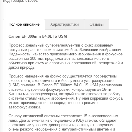
Код товара:
815691
Полное описание
Характеристики
Отзывы
Canon EF 300mm f/4.0L IS USM
Профессиональный супертелеобъектив с фиксированным
фокусным расстоянием и системой стабилизации изображения.
Надежность, качество производимого изображения и фокусное
расстояние 300 мм, предполагают использование этого
объектива при съемке спортивных соревнований, репортажей и
дикой природы.
Процесс наведения на фокус осуществляется посредством
скоростного, экономичного и бесшумного ультразвукового
(USM) привода. В Canon EF 300mm f/4.0L IS USM реализована
система внутренней фокусировки, контролируемая 16-ти
битным микропроцессором, который также отвечает за работу
системы стабилизации изображения. Ручная коррекция фокуса
может производиться непосредственно в режиме
автофокусировки.
Основу оптической системы составляют 15 высококлассных
линз. Два элемента из специального (UD) стекла, обладают
сверхнизким уровнем дисперсии и гарантируют получение
очень резкого изображения с натуралистичными цветами и