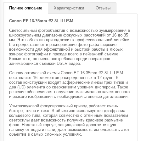
Полное описание
Характеристики
Отзывы
Canon EF 16-35mm f/2.8L II USM
Светосильный фотообъектив с возможностью зуммирования в
широкоугольном диапазоне фокусных расстояний от 16 до 35
мм. Этот объектив принадлежит к профессиональной линейке
L и предоставляет в распоряжение фотографа широкие
возможности для эффективной и быстрой работы в любых
жанрах фотографии и прежде всего в пейзажной съемке.
Кроме того, он очень востребован среди операторов
занимающихся съемкой DSLR видео.
Основу оптической схемы Canon EF 16-35mm f/2.8L II USM
составляют 16 элементов распределенных в 12 групп. В
состав конструкции входят асферические линзы трех типов и
два (UD) элемента со сверхнизким уровнем дисперсии. Такое
решение обеспечивает получение максимально качественного
и резкого изображения с необходимой степенью детализации.
Ультразвуковой фокусировочный привод работает очень
быстро, точно и тихо. В объективе используется диафрагма
кольцевого типа, которая совместно с отличным показателем
светосилы дает возможность получить красивое размытие
фона. Надежный корпус, защищающий дорогостоящую
начинку от воды и пыли, дает возможность использовать этот
объектив в самых сложных условиях.