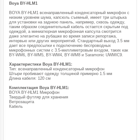
Boya BY-HLM1
BOYA BY-HLM1 всенаправленный конденсаторный микрофон с
низким уровнем шума, капсюль съемный, имеет три штырька
для установки на заднюю панель, например, сквозь одежду,
таким образом соединительный кабель остается скрытым под
одеждой, а миниатюрная микрофонная капсула смотрится
даже элегантно на рубашке во время записи репортажа,
интервью или других мероприятий. Стандартный выход 3.5 мм
дает все предпосылки к подключению беспроводных
микрофонных систем с 3.5-миллиметровым входом, таких как
BY-WM6, BY-WM5, BY-WM4, BY-WM8 и Saramonic UWMIC9.
Характеристики Boya BY-HLM1:
Тип: всенаправленный конденсаторный микрофон
Штыри пробивают одежду толщиной примерно 1.5 мм
Длина кабеля: 120 см
Комплектация Boya BY-HLM1:
BOYA BY-HLM1 Микрофон
Твердый футляр для хранения
Ветрозащита
Кабель