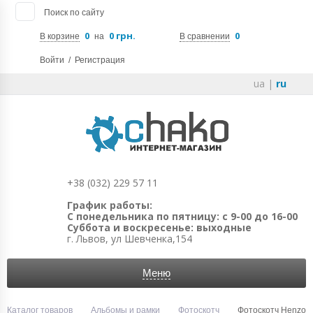
Поиск по сайту
0
0 грн.
0
В корзине
на
В сравнении
Войти
/
Регистрация
ua
|
ru
+38 (032) 229 57 11
График работы:
С понедельника по пятницу: с 9-00 до 16-00
Суббота и воскресенье: выходные
г. Львов, ул Шевченка,154
Меню
Каталог товаров
Альбомы и рамки
Фотоскотч
Фотоскотч Henzo