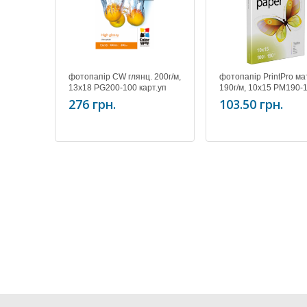
фотопапір CW глянц. 200г/м,
фотопапір PrintPro м
13x18 PG200-100 карт.уп
190г/м, 10x15 PM190-
(PG2001005R)
(PME1901004R)
276 грн.
103.50 грн.