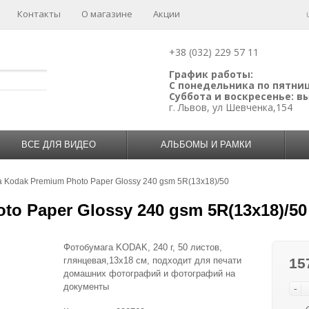
Контакты
О магазине
Акции
+38 (032) 229 57 11
График работы:
С понедельника по пятницу
Суббота и воскресенье: 
г. Львов, ул Шевченка,154
ВСЕ ДЛЯ ВИДЕО
АЛЬБОМЫ И РАМКИ
 Kodak Premium Photo Paper Glossy 240 gsm 5R(13x18)/50
o Paper Glossy 240 gsm 5R(13x18)/50
Фотобумага KODAK, 240 г, 50 листов,
глянцевая,13х18 см, подходит для печати
15
домашних фотографий и фотографий на
документы
-