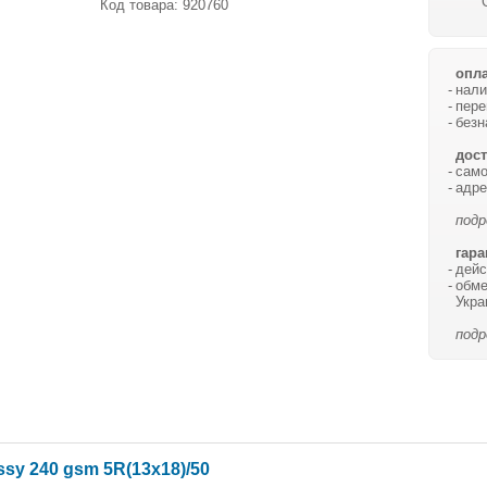
Код товара:
920760
опла
нали
пере
безн
дост
само
адре
подр
гара
дейс
обме
Укра
подр
sy 240 gsm 5R(13x18)/50