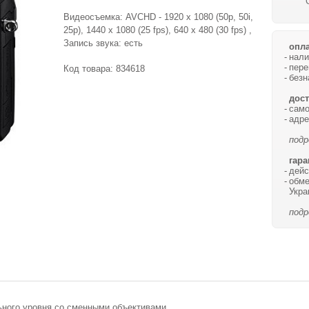
Видеосъемка: AVCHD - 1920 x 1080 (50p, 50i,
25p), 1440 x 1080 (25 fps), 640 x 480 (30 fps) ,
Запись звука: есть
опла
нали
пере
Код товара:
834618
безн
дост
само
адре
подр
гара
дейс
обме
Укра
подр
ного уровня со сменными объективами.