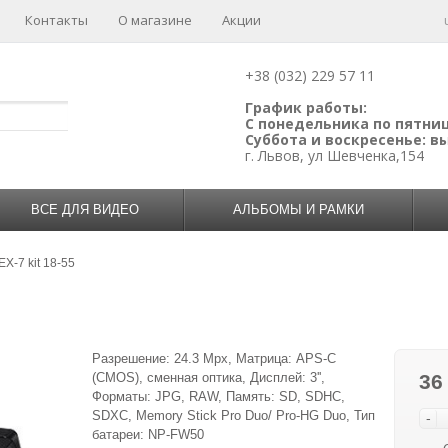
Контакты
О магазине
Акции
+38 (032) 229 57 11
График работы:
С понедельника по пятницу
Суббота и воскресенье: 
г. Львов, ул Шевченка,154
ВСЕ ДЛЯ ВИДЕО
АЛЬБОМЫ И РАМКИ
X-7 kit 18-55
Разрешение: 24.3 Mpx, Матрица: APS-C
(CMOS), сменная оптика, Дисплей: 3'',
36
Форматы: JPG, RAW, Память: SD, SDHC,
SDXC, Memory Stick Pro Duo/ Pro-HG Duo, Тип
-
батареи: NP-FW50