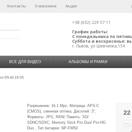
Контакты
О магазине
Акции
+38 (032) 229 57 11
График работы:
С понедельника по пятницу
Суббота и воскресенье: 
г. Львов, ул Шевченка,154
ВСЕ ДЛЯ ВИДЕО
АЛЬБОМЫ И РАМКИ
x-5N kit 18-55
Разрешение: 16.1 Mpx, Матрица: APS-C
(CMOS), сменная оптика, Дисплей: 3'',
22
Форматы: JPG, RAW, Память: SD/
SDHC/SDXC, Memory Stick Pro Duo/ Pro-HG
-
Duo , Тип батареи: NP-FW50