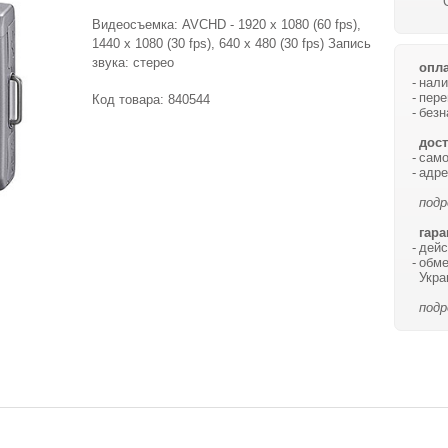
Видеосъемка: AVCHD - 1920 x 1080 (60 fps),
1440 x 1080 (30 fps), 640 x 480 (30 fps) Запись
звука: стерео
опла
нали
пере
Код товара:
840544
безн
дост
само
адре
подр
гара
дейс
обме
Укра
подр