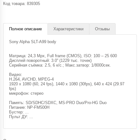
Код товара:
839305
Полное описание
Характеристики
Отзывы
Sony Alpha SLT-A99 body
Матрица: 24,3 Mpx, Full frame (CMOS), ISO: 100 – 25 600
Дисплей поворотный: 3.0'' (1229 тыс. точек)
Серийная съёмка: 2.5, 6 к/с.; Макс.затвор: 1/8000сек.
Видео:
H.264, AVCHD, MPEG-4
1920 x 1080 (60, 24 fps), 1440 x 1080 (30fps), 640 x 424 (29.97
fps)
микрофон: стерео
Память: SD/SDHC/SDXC, MS-PRO Duo/Pro-HG Duo
Питание: NP-FM500H
Бустер: ...
Пульт ДУ: ...