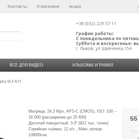
Контакты
О магазине
Акции
+38 (032) 229 57 11
График работы:
С понедельника по пятницу
Суббота и воскресенье: 
г. Львов, ул Шевченка,154
ВСЕ ДЛЯ ВИДЕО
АЛЬБОМЫ И РАМКИ
lpha SLT-A77
Матрица: 24,3 Mpx, APS-C (CMOS), ISO: 100 –
16 000 (расширение до 25 600)
55
Дисплей поворотный: 3.0'' (921 тыс. точек)
Серийная съёмка: 12 к/с.; Макс.затвор:
-
1/8000сек.