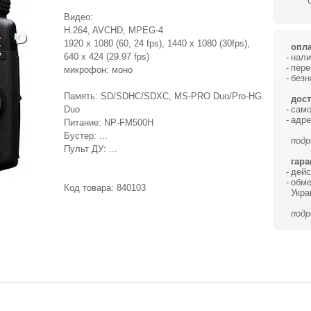
Видео:
H.264, AVCHD, MPEG-4
1920 x 1080 (60, 24 fps), 1440 x 1080 (30fps),
опла
640 x 424 (29.97 fps)
нали
пере
микрофон: моно
безн
Память: SD/SDHC/SDXC, MS-PRO Duo/Pro-HG
дост
само
Duo
адре
Питание: NP-FM500H
Бустер: ...
подр
Пульт ДУ: ...
гара
дейс
обме
Код товара:
840103
Укра
подр