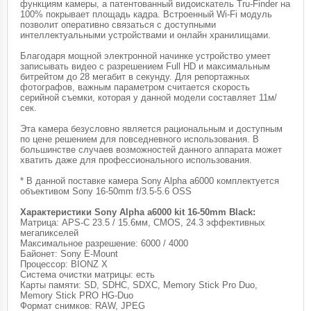
функциям камеры, а патентованный видоискатель Tru-Finder на
100% покрывает площадь кадра. Встроенный Wi-Fi модуль
позволит оперативно связаться с доступными
интеллектуальными устройствами и онлайн хранилищами.
Благодаря мощной электронной начинке устройство умеет
записывать видео с разрешением Full HD и максимальным
битрейтом до 28 мегабит в секунду. Для репортажных
фотографов, важным параметром считается скорость
серийной съемки, которая у данной модели составляет 11м/
сек.
Эта камера безусловно является рациональным и доступным
по цене решением для повседневного использования. В
большинстве случаев возможностей данного аппарата может
хватить даже для профессионального использования.
* В данной поставке камера Sony Alpha a6000 комплектуется
объективом Sony 16-50mm f/3.5-5.6 OSS
Характеристики Sony Alpha a6000 kit 16-50mm Black:
Матрица: APS-C 23.5 / 15.6мм, CMOS, 24.3 эффективных
мегапикселей
Максимальное разрешение: 6000 / 4000
Байонет: Sony E-Mount
Процессор: BIONZ X
Система очистки матрицы: есть
Карты памяти: SD, SDHC, SDXC, Memory Stick Pro Duo,
Memory Stick PRO HG-Duo
Формат снимков: RAW, JPEG