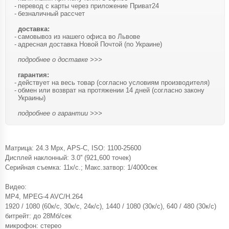
перевод с карты через приложение Приват24
безналичный рассчет
доставка:
самовывоз из нашего офиса во Львове
адресная доставка Новой Почтой (по Украине)
подробнее о доставке >>>
гарантия:
действует на весь товар (согласно условиям производителя)
обмен или возврат на протяжении 14 дней (согласно закону
Украины)
подробнее о гарантии >>>
Матрица: 24.3 Mpx, APS-C, ISO: 1100-25600
Дисплей наклонный: 3.0'' (921,600 точек)
Серийная съемка: 11к/с.; Макс.затвор: 1/4000сек
Видео:
MP4, MPEG-4 AVC/H.264
1920 / 1080 (60к/с, 30к/с, 24к/с), 1440 / 1080 (30к/с), 640 / 480 (30к/с)
битрейт: до 28Мб/сек
микрофон: стерео