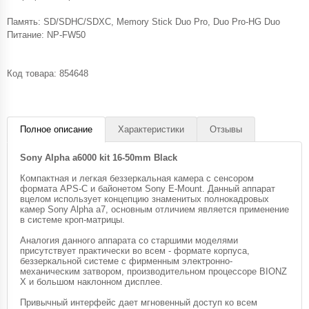
Память: SD/SDHC/SDXC, Memory Stick Duo Pro, Duo Pro-HG Duo
Питание: NP-FW50
Код товара:
854648
Полное описание
Характеристики
Отзывы
Sony Alpha a6000 kit 16-50mm Black
Компактная и легкая беззеркальная камера с сенсором
формата APS-C и байонетом Sony E-Mount. Данный аппарат
вцелом использует концепцию знаменитых полнокадровых
камер Sony Alpha a7, основным отличием является применение
в системе кроп-матрицы.
Аналогия данного аппарата со старшими моделями
присутствует практически во всем - формате корпуса,
беззеркальной системе с фирменным электронно-
механическим затвором, производительном процессоре BIONZ
X и большом наклонном дисплее.
Привычный интерфейс дает мгновенный доступ ко всем