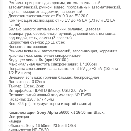
Режимы: приоритет диафрагмы, интеллектуальный
автоматический, ручной, видео, программный автоматический,
сцены, приоритет выдержки, панорамный
Диапазон экспозамера: от EV 0.0 до EV 20.0
Компенсация экспозиции: от -5 EV до +5 EV (1/3 или 1/2 EV
шагов)
Баланс белого: автоматический, облачно, цветовая
температура, светофильтр, ручной, дневной свет, вспышка,
под водой, тень, лампы (3 пресета)
Скоростная съемка: до 11 к/сек
Вспышка: встроенная
Режимы вспышки: автоматический, заполняющая, коррекция
красных глаз, медленная синхронизация
Ведущее число: 6м (при ISO100 )
Максимальная частота синхронизации: 1 / 160сек
Поправка экспозиции на вспышке: от -3 EV до +3 EV (1/3 или
1/2 EV шага)
Внешняя вспышка: горячий башмак, беспроводная
Лаг затвора: 0.02сек
Таймер: 10сек, 2сек
Интерфейсы: HDMI D (Micro), USB 2.0, Wi-Fi
Питание: литий-ионный аккумулятор NP-FW50
Габариты: 120 / 67 / 45мм
Вес: 344гр (с аккумулятором и картой памяти)
Комплектация Sony Alpha a6000 kit 16-50mm Black:
Инструкция
камера
объектив Sony 16-50mm f/3.5-5.6 OSS
аккумулятор NP-FW50