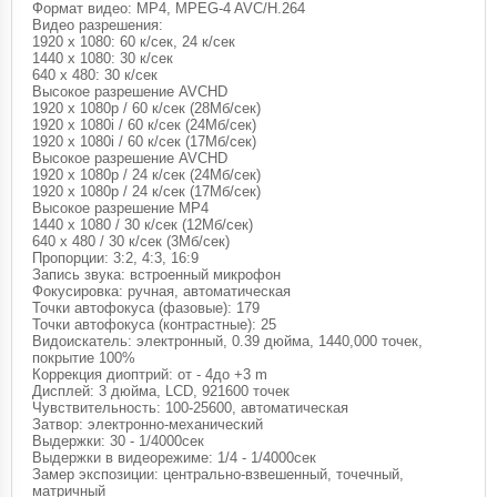
Формат видео: MP4, MPEG-4 AVC/H.264
Видео разрешения:
1920 x 1080: 60 к/сек, 24 к/сек
1440 x 1080: 30 к/сек
640 x 480: 30 к/сек
Высокое разрешение AVCHD
1920 x 1080p / 60 к/сек (28Мб/сек)
1920 x 1080i / 60 к/сек (24Мб/сек)
1920 x 1080i / 60 к/сек (17Мб/сек)
Высокое разрешение AVCHD
1920 x 1080p / 24 к/сек (24Мб/сек)
1920 x 1080p / 24 к/сек (17Мб/сек)
Высокое разрешение MP4
1440 x 1080 / 30 к/сек (12Мб/сек)
640 x 480 / 30 к/сек (3Мб/сек)
Пропорции: 3:2, 4:3, 16:9
Запись звука: встроенный микрофон
Фокусировка: ручная, автоматическая
Точки автофокуса (фазовые): 179
Точки автофокуса (контрастные): 25
Видоискатель: электронный, 0.39 дюйма, 1440,000 точек,
покрытие 100%
Коррекция диоптрий: от - 4до +3 m
Дисплей: 3 дюйма, LCD, 921600 точек
Чувствительность: 100-25600, автоматическая
Затвор: электронно-механический
Выдержки: 30 - 1/4000сек
Выдержки в видеорежиме: 1/4 - 1/4000сек
Замер экспозиции: центрально-взвешенный, точечный,
матричный