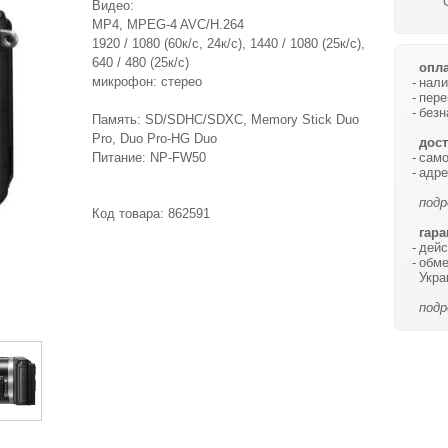
Видео:
MP4, MPEG-4 AVC/H.264
1920 / 1080 (60к/с, 24к/с), 1440 / 1080 (25к/с),
640 / 480 (25к/с)
опла
микрофон: стерео
нали
пере
безн
Память: SD/SDHC/SDXC, Memory Stick Duo
Pro, Duo Pro-HG Duo
дост
само
Питание: NP-FW50
адре
подр
Код товара:
862591
гара
дейс
обме
Укра
подр