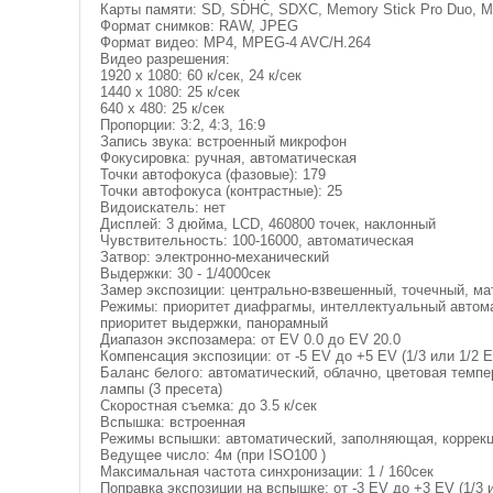
Карты памяти: SD, SDHC, SDXC, Memory Stick Pro Duo, 
Формат снимков: RAW, JPEG
Формат видео: MP4, MPEG-4 AVC/H.264
Видео разрешения:
1920 x 1080: 60 к/сек, 24 к/сек
1440 x 1080: 25 к/сек
640 x 480: 25 к/сек
Пропорции: 3:2, 4:3, 16:9
Запись звука: встроенный микрофон
Фокусировка: ручная, автоматическая
Точки автофокуса (фазовые): 179
Точки автофокуса (контрастные): 25
Видоискатель: нет
Дисплей: 3 дюйма, LCD, 460800 точек, наклонный
Чувствительность: 100-16000, автоматическая
Затвор: электронно-механический
Выдержки: 30 - 1/4000сек
Замер экспозиции: центрально-взвешенный, точечный, м
Режимы: приоритет диафрагмы, интеллектуальный автома
приоритет выдержки, панорамный
Диапазон экспозамера: от EV 0.0 до EV 20.0
Компенсация экспозиции: от -5 EV до +5 EV (1/3 или 1/2 
Баланс белого: автоматический, облачно, цветовая темпер
лампы (3 пресета)
Скоростная съемка: до 3.5 к/сек
Вспышка: встроенная
Режимы вспышки: автоматический, заполняющая, коррекц
Ведущее число: 4м (при ISO100 )
Максимальная частота синхронизации: 1 / 160сек
Поправка экспозиции на вспышке: от -3 EV до +3 EV (1/3 