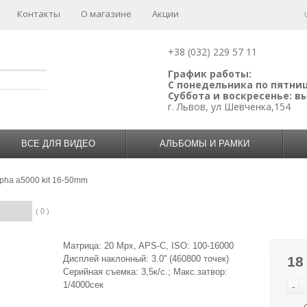
Контакты
О магазине
Акции
+38 (032) 229 57 11
График работы:
С понедельника по пятницу
Суббота и воскресенье: 
г. Львов, ул Шевченка,154
ВСЕ ДЛЯ ВИДЕО
АЛЬБОМЫ И РАМКИ
lpha a5000 kit 16-50mm
( 0 )
Матрица: 20 Mpx, APS-C, ISO: 100-16000
Дисплей наклонный: 3.0'' (460800 точек)
18
Серийная съемка: 3,5к/с.; Макс.затвор:
1/4000сек
-