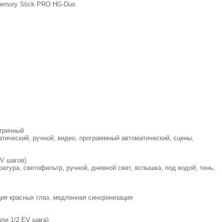
Memory Stick PRO HG-Duo
атричный
тический, ручной, видео, программный автоматический, сцены,
EV шагов)
атура, светофильтр, ручной, дневной свет, вспышка, под водой, тень,
ия красных глаз, медленная синхронизация
или 1/2 EV шага)