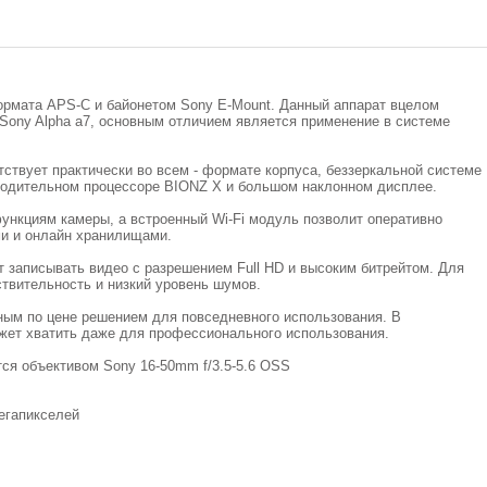
ормата APS-C и байонетом Sony E-Mount. Данный аппарат вцелом
Sony Alpha a7, основным отличием является применение в системе
ствует практически во всем - формате корпуса, беззеркальной системе
водительном процессоре BIONZ X и большом наклонном дисплее.
ункциям камеры, а встроенный Wi-Fi модуль позволит оперативно
ми и онлайн хранилищами.
 записывать видео с разрешением Full HD и высоким битрейтом. Для
твительность и низкий уровень шумов.
ным по цене решением для повседневного использования. В
жет хватить даже для профессионального использования.
тся объективом Sony 16-50mm f/3.5-5.6 OSS
егапикселей