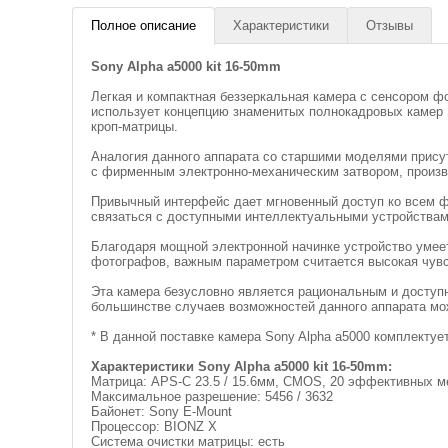
Полное описание
Характеристики
Отзывы
Sony Alpha a5000 kit 16-50mm
Легкая и компактная беззеркальная камера с сенсором ф
использует концепцию знаменитых полнокадровых камер 
кроп-матрицы.
Аналогия данного аппарата со старшими моделями присут
с фирменным электронно-механическим затвором, произ
Привычный интерфейс дает мгновенный доступ ко всем ф
связаться с доступными интеллектуальными устройства
Благодаря мощной электронной начинке устройство умеет
фотографов, важным параметром считается высокая чувс
Эта камера безусловно является рациональным и доступ
большинстве случаев возможностей данного аппарата мо
* В данной поставке камера Sony Alpha a5000 комплектуе
Характеристики Sony Alpha a5000 kit 16-50mm:
Матрица: APS-C 23.5 / 15.6мм, CMOS, 20 эффективных м
Максимальное разрешение: 5456 / 3632
Байонет: Sony E-Mount
Процессор: BIONZ X
Система очистки матрицы: есть