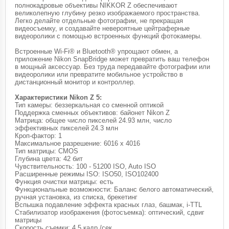
полнокадровые объективы NIKKOR Z обеспечивают
великолепную глубину резко изображаемого пространства.
Легко делайте отдельные фотографии, не прекращая
видеосъемку, и создавайте невероятные цейтраферные
видеоролики с помощью встроенных функций фотокамеры.
Встроенные Wi-Fi® и Bluetooth® упрощают обмен, а
приложение Nikon SnapBridge может превратить ваш телефон
в мощный аксессуар. Без труда передавайте фотографии или
видеоролики или превратите мобильное устройство в
дистанционный монитор и контроллер.
Характеристики Nikon Z 5:
Тип камеры: беззеркальная со сменной оптикой
Поддержка сменных объективов: байонет Nikon Z
Матрица: общее число пикселей 24.93 млн, число
эффективных пикселей 24.3 млн
Кроп-фактор: 1
Максимальное разрешение: 6016 x 4016
Тип матрицы: CMOS
Глубина цвета: 42 бит
Чувствительность: 100 - 51200 ISO, Auto ISO
Расширенные режимы ISO: ISO50, ISO102400
Функция очистки матрицы: есть
Функциональные возможности: Баланс белого автоматический,
ручная установка, из списка, брекетинг
Вспышка подавление эффекта красных глаз, башмак, i-TTL
Стабилизатор изображения (фотосъемка): оптический, сдвиг
матрицы
Скорость съемки: 4.5 кадр./сек