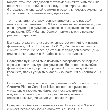
Корпус этой полнокадровой фотокамеры может быть меньше
привычного, но с ней по-прежнему легко обращаться.
Фотокамера очень удобно лежит в руке, а ключевые элементы
управления расположены там, где нужно.
То, что вы видите в электронном видоискателе высокой
четкости с разрешением 3690 тыс. точек — это именно то, что
вы получите в результате. Основные настройки, такие как
экспозиция, ISO и баланс белого, применяются в режиме
реального времени.
Вы можете заряжать (в выключенном состоянии) или питать
фотокамеру Nikon Z 5 через USB². Удобно, если вы хотите
снимать в течение более длительных периодов в помещении
или во время записи цейтраферных видеороликов.
Подберите нужные углы с помощью поворотного сенсорного
экрана и коснитесь для фокусировки. Легко пролистывайте
фотографии и видеоролики, проверяйте снимки двойным
касанием, чтобы увидеть область изображения в масштабе 100
%.
Создавайте фотографии и видеоролики в собственном стиле.
Система Picture Control от Nikon позволяет применять
уникальные творческие фильтры и осуществлять
предварительный просмотр в реальном времени в
электронном видоискателе или на мониторе.
Превратите обычные моменты в кино. Фотокамера Nikon Z 5
снимает резкие эпизоды в формате 4K Ultra HD, а