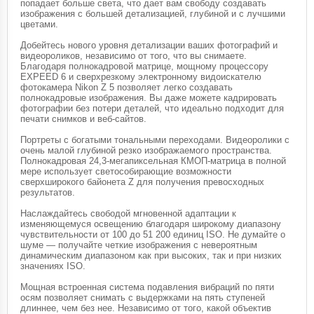
попадает больше света, что дает вам свободу создавать
изображения с большей детализацией, глубиной и с лучшими
цветами.
Добейтесь нового уровня детализации ваших фотографий и
видеороликов, независимо от того, что вы снимаете.
Благодаря полнокадровой матрице, мощному процессору
EXPEED 6 и сверхрезкому электронному видоискателю
фотокамера Nikon Z 5 позволяет легко создавать
полнокадровые изображения. Вы даже можете кадрировать
фотографии без потери деталей, что идеально подходит для
печати снимков и веб-сайтов.
Портреты с богатыми тональными переходами. Видеоролики с
очень малой глубиной резко изображаемого пространства.
Полнокадровая 24,3-мегапиксельная КМОП-матрица в полной
мере использует светособирающие возможности
сверхширокого байонета Z для получения превосходных
результатов.
Наслаждайтесь свободой мгновенной адаптации к
изменяющемуся освещению благодаря широкому диапазону
чувствительности от 100 до 51 200 единиц ISO. Не думайте о
шуме — получайте четкие изображения с невероятным
динамическим диапазоном как при высоких, так и при низких
значениях ISO.
Мощная встроенная система подавления вибраций по пяти
осям позволяет снимать с выдержками на пять ступеней
длиннее, чем без нее. Независимо от того, какой объектив