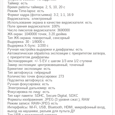
Таймер: есть
Время работы таймера: 2, 5, 10, 20 c
Режим Time-lapse: есть
Формат кадра (фотосъемка): 3:2, 1:1, 16:9
Видоискатель: электронный
Использование экрана в качестве видоискателя: есть
Поле зрения видоискателя: 100%
Число пикселов видоискателя: 3690000
ЖК-экран: 1040000 точек, 3.20 дюйма
Тип ЖК-экрана: поворотный, сенсорный
Выдержка: 30 - 1/8000 с
Выдержка X-Sync: 1/200 c
Ручная настройка выдержки и диафрагмы: есть
Автоматическая обработка экспозиции с приоритетом затвора,
с приоритетом диафрагмы
Экспокоррекция: +/- 5 EV с шагом 1/3 или 1/2 ступени
Замер экспозиции: центровзвешенный, точечный
Брекетинг экспозиции: есть
Тип автофокуса: гибридный
Количество точек фокусировки: 273
Подсветка автофокуса: есть
Ручная фокусировка: есть
Электронный дальномер: есть
Фокусировка по лицу: есть
Тип карт памяти: SDHC, Secure Digital, SDXC
Форматы изображения: JPEG (3 уровня сжат.), RAW
Режим записи: RAW+JPEG есть
Интерфейсы: Wi-Fi, USB, Bluetooth, HDMI, микрофонный вход,
выход на наушники, разъем для пульта ДУ
Тип USB с поддержкой зарядки