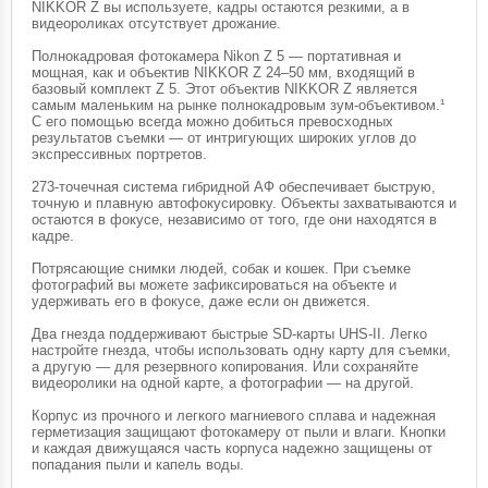
NIKKOR Z вы используете, кадры остаются резкими, а в
видеороликах отсутствует дрожание.
Полнокадровая фотокамера Nikon Z 5 — портативная и
мощная, как и объектив NIKKOR Z 24–50 мм, входящий в
базовый комплект Z 5. Этот объектив NIKKOR Z является
самым маленьким на рынке полнокадровым зум-объективом.¹
С его помощью всегда можно добиться превосходных
результатов съемки — от интригующих широких углов до
экспрессивных портретов.
273-точечная система гибридной АФ обеспечивает быструю,
точную и плавную автофокусировку. Объекты захватываются и
остаются в фокусе, независимо от того, где они находятся в
кадре.
Потрясающие снимки людей, собак и кошек. При съемке
фотографий вы можете зафиксироваться на объекте и
удерживать его в фокусе, даже если он движется.
Два гнезда поддерживают быстрые SD-карты UHS-II. Легко
настройте гнезда, чтобы использовать одну карту для съемки,
а другую — для резервного копирования. Или сохраняйте
видеоролики на одной карте, а фотографии — на другой.
Корпус из прочного и легкого магниевого сплава и надежная
герметизация защищают фотокамеру от пыли и влаги. Кнопки
и каждая движущаяся часть корпуса надежно защищены от
попадания пыли и капель воды.