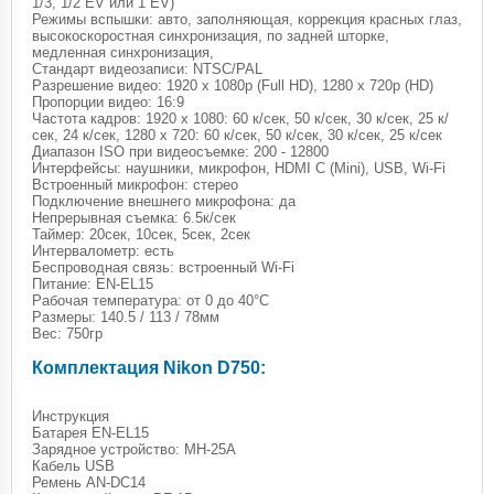
1/3, 1/2 EV или 1 EV)
Режимы вспышки: авто, заполняющая, коррекция красных глаз,
высокоскоростная синхронизация, по задней шторке,
медленная синхронизация,
Стандарт видеозаписи: NTSC/PAL
Разрешение видео: 1920 x 1080p (Full HD), 1280 x 720p (HD)
Пропорции видео: 16:9
Частота кадров: 1920 x 1080: 60 к/сек, 50 к/сек, 30 к/сек, 25 к/
сек, 24 к/сек, 1280 x 720: 60 к/сек, 50 к/сек, 30 к/сек, 25 к/сек
Диапазон ISO при видеосъемке: 200 - 12800
Интерфейсы: наушники, микрофон, HDMI C (Mini), USB, Wi-Fi
Встроенный микрофон: стерео
Подключение внешнего микрофона: да
Непрерывная съемка: 6.5к/сек
Таймер: 20сек, 10сек, 5сек, 2сек
Интервалометр: есть
Беспроводная связь: встроенный Wi-Fi
Питание: EN-EL15
Рабочая температура: от 0 до 40°C
Размеры: 140.5 / 113 / 78мм
Вес: 750гр
Комплектация Nikon D750:
Инструкция
Батарея EN-EL15
Зарядное устройство: MH-25A
Кабель USB
Ремень AN-DC14