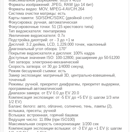
Максимальное разрешение: 6016 x 4016
Форматы изображений: JPEG, RAW (до 14 бит)
Форматы видео: MOV, MPEG-4 AVC/H.264
Система очистки матрицы: есть
Карты памяти: SD/SDHC/SDXC (двойной слот)
Фокусировка: ручная, автоматическая
Фокусировочные точки: 51 (15 крестового типа)
Тип видоискателя: пентапризма
Увеличение видоискателя: 0.7x
Подстройка диоптрий: от - 3 до +1 м
Дисплей: 3.2 дюйма, LCD, 1,229,000 точек, наклонный
Диагональный угол обзора: 170°
Покрытие видоискателя и дисплея: 100% кадра
Доступные значения ISO: 100-12800, расширение до 50-51200
Тип затвора: электронно-механический
Скорость затвора: от 30 до 1/4000 секунд
Режим бесшумной съемки: есть
Замер экспозиции: матричный 3D, центрально-взвешенный,
точечный
Режимы: ручной, приоритет диафрагмы, приоритет выдержки,
программный автоматический
Диапазон замера: от EV 0.0 до EV 20.0
Компенсация экспозиции: от -5 EV до +5 EV (с шагом 1/3 или
1/2 EV)
Баланс белого: авто, облачно, солнечно, тень, лампы (2),
вспышка, пресеты, ручной
Вспышка: встроенная, горячий башмак
Ведущее число: 11.89м (при ISO100)
Максимальная скорость синхронизации: 1/200 сек
Компенсация экспозиции вспышки: от -3 EV до +1 EV (с шагом