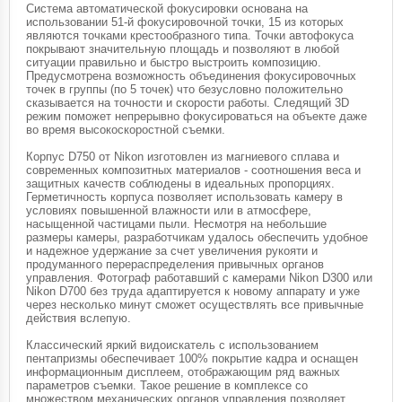
Система автоматической фокусировки основана на
использовании 51-й фокусировочной точки, 15 из которых
являются точками крестообразного типа. Точки автофокуса
покрывают значительную площадь и позволяют в любой
ситуации правильно и быстро выстроить композицию.
Предусмотрена возможность объединения фокусировочных
точек в группы (по 5 точек) что безусловно положительно
сказывается на точности и скорости работы. Следящий 3D
режим поможет непрерывно фокусироваться на объекте даже
во время высокоскоростной съемки.
Корпус D750 от Nikon изготовлен из магниевого сплава и
современных композитных материалов - соотношения веса и
защитных качеств соблюдены в идеальных пропорциях.
Герметичность корпуса позволяет использовать камеру в
условиях повышенной влажности или в атмосфере,
насыщенной частицами пыли. Несмотря на небольшие
размеры камеры, разработчикам удалось обеспечить удобное
и надежное удержание за счет увеличения рукояти и
продуманного перераспределения привычных органов
управления. Фотограф работавший с камерами Nikon D300 или
Nikon D700 без труда адаптируется к новому аппарату и уже
через несколько минут сможет осуществлять все привычные
действия вслепую.
Классический яркий видоискатель с использованием
пентапризмы обеспечивает 100% покрытие кадра и оснащен
информационным дисплеем, отображающим ряд важных
параметров съемки. Такое решение в комплексе со
множеством механических органов управления позволяет