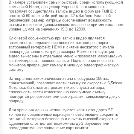
В камере установлен самый быстрый, среди использующихся
компанией Nikon, процессор Expeed 4 - его мощность
позволяет осуществлять запись видео в формате FullHD с
частотой 60 к/сек и битрейтом до 42 мбит/сек. Большой
физический размер матрицы обеспечивает возможность
съемки в широком динамическом диапазоне при минимальном
уровне шумов на значениях ISO до 12800.
Ключевой особенностью при записи видео является
возможность подключения внешних рекордеров через
встроенный интерфейс HDMI и снятие несжатого сигнала
непосредственно с матрицы камеры. Кроме того функции
видео вынесены в отдельное меню и позволяет максимально
кастомизировать процесс записи. Подключение внешнего
монитора превращает камеру в мощную видеографическую
систему.
Затвор электромеханического типа с ресурсом 150тыс
срабатываний, позволяет вести съемку со скоростью 6,5к/сек.
Хотелось-бы отметить режим тихого спуска затвора,
способность вести относительно бесшумную съемку
пригодится репортерам или фотографам, снимающим дикую
природу.
Для хранения данных используются карты стандарта SD,
точнее их современные вариации - позволяющие сохранять
отснятый материал безопасно и с очень высокой скоростью.
Сдвоенный слот делает возможным дублирующее или
последовательное заполнение карт памяти.