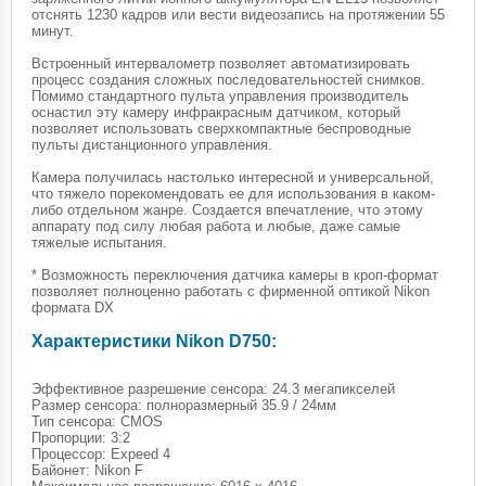
отснять 1230 кадров или вести видеозапись на протяжении 55
минут.
Встроенный интервалометр позволяет автоматизировать
процесс создания сложных последовательностей снимков.
Помимо стандартного пульта управления производитель
оснастил эту камеру инфракрасным датчиком, который
позволяет использовать сверхкомпактные беспроводные
пульты дистанционного управления.
Камера получилась настолько интересной и универсальной,
что тяжело порекомендовать ее для использования в каком-
либо отдельном жанре. Создается впечатление, что этому
аппарату под силу любая работа и любые, даже самые
тяжелые испытания.
* Возможность переключения датчика камеры в кроп-формат
позволяет полноценно работать с фирменной оптикой Nikon
формата DX
Характеристики Nikon D750:
Эффективное разрешение сенсора: 24.3 мегапикселей
Размер сенсора: полноразмерный 35.9 / 24мм
Тип сенсора: CMOS
Пропорции: 3:2
Процессор: Expeed 4
Байонет: Nikon F