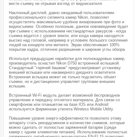
вести съемку не отрывая взгляд от видоискателя.
Наклонный дисплей, давно ожидаемый пользователями
профессионального сегмента камер Nikon, позволяет
осуществлять максимально удобное визирование при фото и
видеосъемке. Особенно полезным, данное нововведение будет
при съемке с использованием нестандартных ракурсов - когда
съемка ведется с уровня земли, или когда камера находится
высоко над головой, например в условиях большого скопления
людей на концерте или митинге. Экран обеспечивает 100%
покрытие кадра, отличное разрешение и широкие углы обзора.
Используя предыдущие наработки для полнокадровых камер,
производитель оснастил Nikon D750 встроенной вспышкой.
Стандартный "горячий башмак" предусматривает установку
внешней вспышки или накамерного диодного осветителя.
Встроенная вспышка может не только подсветить объект
съемки, но и дистанционно управляет группами внешних
вспышек.
Встроенный Wi-Fi модуль делает возможной беспроводное
управление и передачу отснятого материала. Для связи со
смартфоном или планшетом на базе IOS или Android
используется фирменная утилита Wireless Mobile Utility.
Повышение уровня энерго-эффективности позволило этому
аппарату стать рекордсменом в количестве снимков, которые
можно сделать от полностью заряженной батареи (среди
камер с одним элементом питания). Использование полностью
заряженного литий-ионного аккумулятора EN-EL15 позволяет