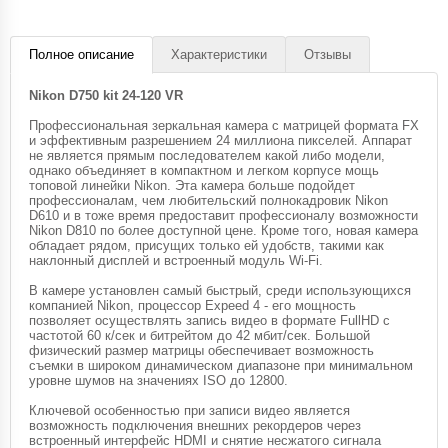
Полное описание
Характеристики
Отзывы
Nikon D750 kit 24-120 VR
Профессиональная зеркальная камера с матрицей формата FX
и эффективным разрешением 24 миллиона пикселей. Аппарат
не является прямым последователем какой либо модели,
однако объединяет в компактном и легком корпусе мощь
топовой линейки Nikon. Эта камера больше подойдет
профессионалам, чем любительский полнокадровик Nikon
D610 и в тоже время предоставит профессионалу возможности
Nikon D810 по более доступной цене. Кроме того, новая камера
обладает рядом, присущих только ей удобств, такими как
наклонный дисплей и встроенный модуль Wi-Fi.
В камере установлен самый быстрый, среди использующихся
компанией Nikon, процессор Expeed 4 - его мощность
позволяет осуществлять запись видео в формате FullHD с
частотой 60 к/сек и битрейтом до 42 мбит/сек. Большой
физический размер матрицы обеспечивает возможность
съемки в широком динамическом диапазоне при минимальном
уровне шумов на значениях ISO до 12800.
Ключевой особенностью при записи видео является
возможность подключения внешних рекордеров через
встроенный интерфейс HDMI и снятие несжатого сигнала