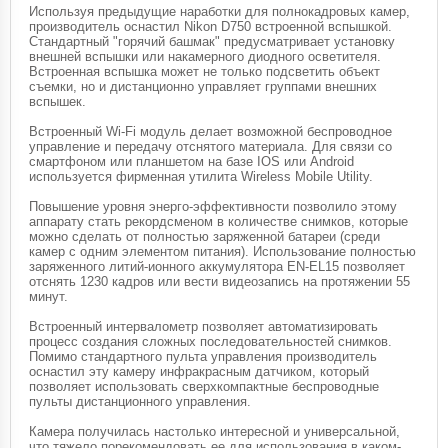
Используя предыдущие наработки для полнокадровых камер,
производитель оснастил Nikon D750 встроенной вспышкой.
Стандартный "горячий башмак" предусматривает установку
внешней вспышки или накамерного диодного осветителя.
Встроенная вспышка может не только подсветить объект
съемки, но и дистанционно управляет группами внешних
вспышек.
Встроенный Wi-Fi модуль делает возможной беспроводное
управление и передачу отснятого материала. Для связи со
смартфоном или планшетом на базе IOS или Android
используется фирменная утилита Wireless Mobile Utility.
Повышение уровня энерго-эффективности позволило этому
аппарату стать рекордсменом в количестве снимков, которые
можно сделать от полностью заряженной батареи (среди
камер с одним элементом питания). Использование полностью
заряженного литий-ионного аккумулятора EN-EL15 позволяет
отснять 1230 кадров или вести видеозапись на протяжении 55
минут.
Встроенный интервалометр позволяет автоматизировать
процесс создания сложных последовательностей снимков.
Помимо стандартного пульта управления производитель
оснастил эту камеру инфракрасным датчиком, который
позволяет использовать сверхкомпактные беспроводные
пульты дистанционного управления.
Камера получилась настолько интересной и универсальной,
что тяжело порекомендовать ее для использования в каком-