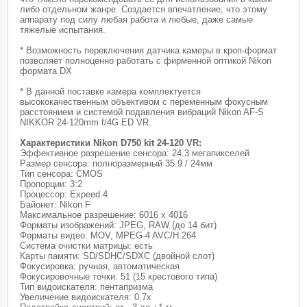
либо отдельном жанре. Создается впечатление, что этому
аппарату под силу любая работа и любые, даже самые
тяжелые испытания.
* Возможность переключения датчика камеры в кроп-формат
позволяет полноценно работать с фирменной оптикой Nikon
формата DX
* В данной поставке камера комплектуется
высококачественным объективом с переменным фокусным
расстоянием и системой подавления вибраций Nikon AF-S
NIKKOR 24-120mm f/4G ED VR.
Характеристики Nikon D750 kit 24-120 VR:
Эффективное разрешение сенсора: 24.3 мегапикселей
Размер сенсора: полноразмерный 35.9 / 24мм
Тип сенсора: CMOS
Пропорции: 3:2
Процессор: Expeed 4
Байонет: Nikon F
Максимальное разрешение: 6016 x 4016
Форматы изображений: JPEG, RAW (до 14 бит)
Форматы видео: MOV, MPEG-4 AVC/H.264
Система очистки матрицы: есть
Карты памяти: SD/SDHC/SDXC (двойной слот)
Фокусировка: ручная, автоматическая
Фокусировочные точки: 51 (15 крестового типа)
Тип видоискателя: пентапризма
Увеличение видоискателя: 0.7x