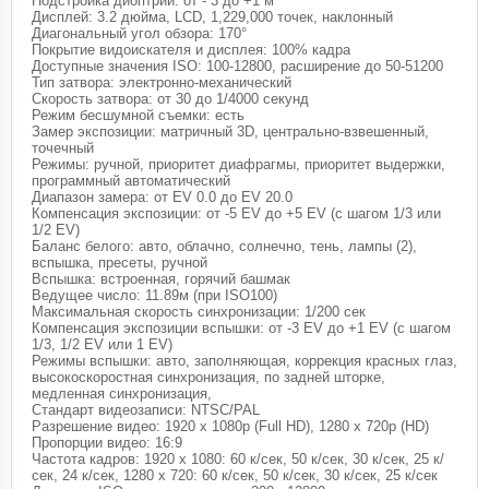
Подстройка диоптрий: от - 3 до +1 м
Дисплей: 3.2 дюйма, LCD, 1,229,000 точек, наклонный
Диагональный угол обзора: 170°
Покрытие видоискателя и дисплея: 100% кадра
Доступные значения ISO: 100-12800, расширение до 50-51200
Тип затвора: электронно-механический
Скорость затвора: от 30 до 1/4000 секунд
Режим бесшумной съемки: есть
Замер экспозиции: матричный 3D, центрально-взвешенный,
точечный
Режимы: ручной, приоритет диафрагмы, приоритет выдержки,
программный автоматический
Диапазон замера: от EV 0.0 до EV 20.0
Компенсация экспозиции: от -5 EV до +5 EV (с шагом 1/3 или
1/2 EV)
Баланс белого: авто, облачно, солнечно, тень, лампы (2),
вспышка, пресеты, ручной
Вспышка: встроенная, горячий башмак
Ведущее число: 11.89м (при ISO100)
Максимальная скорость синхронизации: 1/200 сек
Компенсация экспозиции вспышки: от -3 EV до +1 EV (с шагом
1/3, 1/2 EV или 1 EV)
Режимы вспышки: авто, заполняющая, коррекция красных глаз,
высокоскоростная синхронизация, по задней шторке,
медленная синхронизация,
Стандарт видеозаписи: NTSC/PAL
Разрешение видео: 1920 x 1080p (Full HD), 1280 x 720p (HD)
Пропорции видео: 16:9
Частота кадров: 1920 x 1080: 60 к/сек, 50 к/сек, 30 к/сек, 25 к/
сек, 24 к/сек, 1280 x 720: 60 к/сек, 50 к/сек, 30 к/сек, 25 к/сек