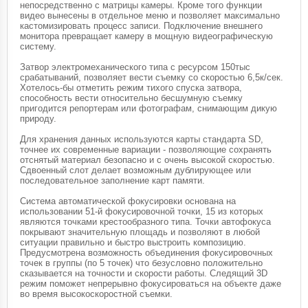
непосредственно с матрицы камеры. Кроме того функции
видео вынесены в отдельное меню и позволяет максимально
кастомизировать процесс записи. Подключение внешнего
монитора превращает камеру в мощную видеографическую
систему.
Затвор электромеханического типа с ресурсом 150тыс
срабатываний, позволяет вести съемку со скоростью 6,5к/сек.
Хотелось-бы отметить режим тихого спуска затвора,
способность вести относительно бесшумную съемку
пригодится репортерам или фотографам, снимающим дикую
природу.
Для хранения данных используются карты стандарта SD,
точнее их современные вариации - позволяющие сохранять
отснятый материал безопасно и с очень высокой скоростью.
Сдвоенный слот делает возможным дублирующее или
последовательное заполнение карт памяти.
Система автоматической фокусировки основана на
использовании 51-й фокусировочной точки, 15 из которых
являются точками крестообразного типа. Точки автофокуса
покрывают значительную площадь и позволяют в любой
ситуации правильно и быстро выстроить композицию.
Предусмотрена возможность объединения фокусировочных
точек в группы (по 5 точек) что безусловно положительно
сказывается на точности и скорости работы. Следящий 3D
режим поможет непрерывно фокусироваться на объекте даже
во время высокоскоростной съемки.