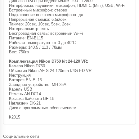
Диапазон ISO при видеосъемке: 200 - 12800
Интерфейсы: наушники, микрофон, HDMI C (Mini), USB, Wi-Fi
Встроенный микрофон: стерео
Подключение внешнего микрофона: да
Непрерывная съемка: 6.5к/сек
Таймер: 20сек, 10сек, 5сек, 2сек
Интервалометр: есть
Беспроводная связь: встроенный Wi-Fi
Питание: EN-EL15
Рабочая температура: от 0 до 40°C
Размеры: 140.5 / 113 / 78мм
Вес: 750гр
Комплектация Nikon D750 kit 24-120 VR:
Камера Nikon D750
Объектив Nikon AF-S 24-120mm f/4G ED VR
Инструкция
Батарея EN-EL15
Зарядное устройство: MH-25A
Кабель USB
Ремень AN-DC14
Крышка байонета BF-1B
Наглазник DK-21
Диск с программным обеспечением
К2015
Социальные сети