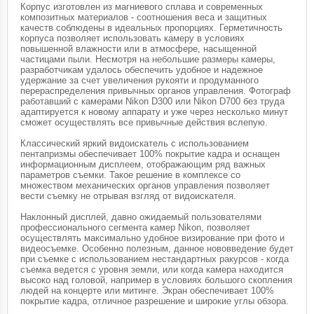
Корпус изготовлен из магниевого сплава и современных
композитных материалов - соотношения веса и защитных
качеств соблюдены в идеальных пропорциях. Герметичность
корпуса позволяет использовать камеру в условиях
повышенной влажности или в атмосфере, насыщенной
частицами пыли. Несмотря на небольшие размеры камеры,
разработчикам удалось обеспечить удобное и надежное
удержание за счет увеличения рукояти и продуманного
перераспределения привычных органов управления. Фотограф
работавший с камерами Nikon D300 или Nikon D700 без труда
адаптируется к новому аппарату и уже через несколько минут
сможет осуществлять все привычные действия вслепую.
Классический яркий видоискатель с использованием
пентапризмы обеспечивает 100% покрытие кадра и оснащен
информационным дисплеем, отображающим ряд важных
параметров съемки. Такое решение в комплексе со
множеством механических органов управления позволяет
вести съемку не отрывая взгляд от видоискателя.
Наклонный дисплей, давно ожидаемый пользователями
профессионального сегмента камер Nikon, позволяет
осуществлять максимально удобное визирование при фото и
видеосъемке. Особенно полезным, данное нововведение будет
при съемке с использованием нестандартных ракурсов - когда
съемка ведется с уровня земли, или когда камера находится
высоко над головой, например в условиях большого скопления
людей на концерте или митинге. Экран обеспечивает 100%
покрытие кадра, отличное разрешение и широкие углы обзора.