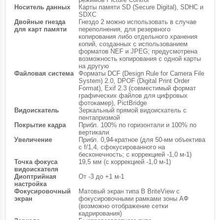
Носитель данных
Карты памяти SD (Secure Digital), SDHC и
SDXC
Двойные гнезда
Гнездо 2 можно использовать в случае
для карт памяти
переполнения, для резервного
копирования либо отдельного хранения
копий, созданных с использованием
форматов NEF и JPEG; предусмотрена
возможность копирования с одной карты
на другую
Файловая система
Форматы DCF (Design Rule for Camera File
System) 2.0, DPOF (Digital Print Order
Format), Exif 2.3 (совместимый формат
графических файлов для цифровых
фотокамер), PictBridge
Видоискатель
Зеркальный прямой видоискатель с
пентапризмой
Покрытие кадра
Прибл. 100% по горизонтали и 100% по
вертикали
Увеличение
Прибл. 0,94-кратное (для 50-мм объектива
с f/1,4, сфокусированного на
бесконечность; с коррекцией -1,0 м-1)
Точка фокуса
19,5 мм (с коррекцией -1,0 м-1)
видоискателя
Диоптрийная
От -3 до +1 м-1
настройка
Фокусировочный
Матовый экран типа В BriteView с
экран
фокусировочными рамками зоны АФ
(возможно отображение сетки
кадрирования)