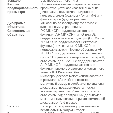
Зеркало
Быстровозвратного типа
Кнопка
При нажатии кнопки предварительного
предварительного
просмотра устанавливается значение
просмотра
диафрагмы объектива, выбранное
пользователем (режимы «А» и «М») или
фотокамерой (другие режимы)
Диафрагма
Мгновенно возвращающегося типа с
объектива
электронным управлением
Совместимые
DX NIKKOR: поддерживаются все
объективы
функции. AF NIKKOR (тип G или D):
поддерживаются все функции (PC Micro-
NIKKOR не поддерживает некоторые
функции); объективы IX NIKKOR не
поддерживаются. Прочие объективы AF
NIKKOR: поддерживаются все функции,
кроме 3D цветового матричного замера II;
объективы для F3AF не поддерживаются.
AI-P NIKKOR: поддерживаются все
функции, кроме 3D цветового матричного
замера II. Объективы без
микропроцессора: могут использоваться
в режимах «А» и «M»; цветовой
матричный замер и отображение значения
диафрагмы поддерживаются, если
указать параметры объектива (только
объективы AI); электронный дальномер
может использоваться при максимальной
диафрагме f/5,6 и выше
Затвор
Затвор с электронным управлением и
вертикальным ходом шторок