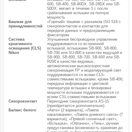
600, SB-400, SB-80DX, SB-28DX или SB-
50DX; мигает в течение 3 с после
срабатывания вспышки на полную
мощность
Башмак для
«Горячий» башмак с разъемом ISO 518 с
принадлежностей
синхроконтактом и контактом для
передачи данных и предохраняющим
фиксатором
Система
Улучшенное беспроводное управление
креативного
поддерживается со встроенной
освещения (CLS)
вспышкой, вспышками SB-900, SB-800,
Nikon
SB-700 или SU-800 в качестве ведущей и
SB-900, SB-800, SB-700, SB-600 или SB-
R200 в качестве ведомых;
автоматическая высокоскоростная
синхронизация FP и моделирующий свет
поддерживаются со всеми CLS-
совместимыми вспышками, кроме SB-400;
передача информации о цветовой
температуре вспышки и блокировка
мощности вспышки поддерживаются со
всеми CSL-совместимыми вспышками
Синхроконтакт
Переходник синхроконтакта AS-15
(приобретается дополнительно)
Баланс белого
«Авто» (2 варианта), «Лампа
накаливания», «Лампа дневного света» (7
вариантов), «Прямой солнечный свет»,
«Вспышка», «Облачно», «Тень», ручная
предустановка (возможность хранения до