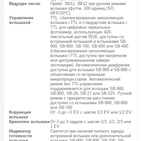
Ведущее число
Прибл. 39/12, 39/12 при ручном режиме
вспышки (фут/м, 100 единиц ISO,
68°F/20°C)
Управление
TTL: сбалансированная заполняющая
вспышкой
вспышка i-TTL и стандартная вспышка i-
TTL для цифровых зеркальных
фотокамер, использующих 420-
пиксельный датчик RGB, доступны со
встроенной вспышкой и вспышками SB-
900, SB-800, SB-700, SB-600 или SB-400
(сбалансированная заполняющая
вспышка i-TTL доступна при матричном
или центровзвешенном замере
экспозиции). Автоматическая диафрагма:
доступна для вспышки SB-900 и SB-800 с
объективами со встроенным
микропроцессором. Автоматический
режим без TTL-управления:
поддерживается для вспышек SB-900,
SB-800, SB-28, SB-27 или SB-22S. Ручной
режим с приоритетом расстояния:
доступен со вспышками SB-900, SB-800
или SB-700
Коррекция
От -3 до +1 EV с шагом 1/3 EV или 1/2 EV
вспышки
Брекетинг вспышки
От 2 до 3 кадров с шагом 1/3, 1/2, 2/3 или
1 EV
Индикатор
Светится при наличии полного заряда
готовности
встроенной вспышки или дополнительной
вспышки
вспышки: SB-900, SB-800, SB-700, SB-