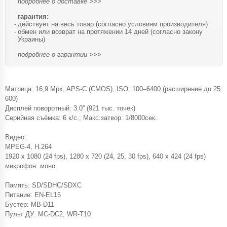
подробнее о доставке >>>
гарантия:
действует на весь товар (согласно условиям производителя)
обмен или возврат на протяжении 14 дней (согласно закону
Украины)
подробнее о гарантии >>>
Матрица: 16,9 Mpx, APS-C (CMOS), ISO: 100–6400 (расширение до 25
600)
Дисплей поворотный: 3.0'' (921 тыс. точек)
Серийная съёмка: 6 к/с.; Макс.затвор: 1/8000сек.
Видео:
MPEG-4, H.264
1920 x 1080 (24 fps), 1280 x 720 (24, 25, 30 fps), 640 x 424 (24 fps)
микрофон: моно
Память: SD/SDHC/SDXC
Питание: EN-EL15
Бустер: MB-D11
Пульт ДУ: MC-DC2, WR-T10