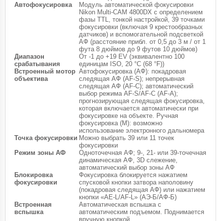
Автофокусировка
Модуль автоматической фокусировки
Nikon Multi-CAM 4800DX с определением
фазы TTL, тонкой настройкой, 39 точками
фокусировки (включая 9 крестообразных
датчиков) и вспомогательной подсветкой
АФ (расстояние прибл. от 0,5 до 3 м / от 1
фута 8 дюймов до 9 футов 10 дюймов)
Диапазон
От -1 до +19 EV (эквивалентно 100
срабатывания
единицам ISO, 20 °C (68 °F))
Встроенный мотор
Автофокусировка (АФ): покадровая
объектива
следящая АФ (AF-S); непрерывная
следящая АФ (AF-C); автоматический
выбор режима AF-S/AF-C (AF-A);
прогнозирующая следящая фокусировка,
которая включается автоматически при
фокусировке на объекте. Ручная
фокусировка (M): возможно
использование электронного дальномера
Точка фокусировки
Можно выбрать 39 или 11 точек
фокусировки
Режим зоны АФ
Одноточечная АФ; 9-, 21- или 39-точечная
динамическая АФ, 3D слежение,
автоматический выбор зоны АФ
Блокировка
Фокусировка блокируется нажатием
фокусировки
спусковой кнопки затвора наполовину
(покадровая следящая АФ) или нажатием
кнопки «AE-L/AF-L» (АЭ-Б/АФ-Б)
Встроенная
Автоматическая вспышка с
вспышка
автоматическим подъемом. Поднимается
вручную кнопкой