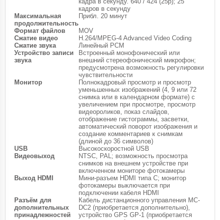
кадра в секунду. 640 / 424 (25p); 25
кадров в секунду
Максимальная
Прибл. 20 минут
продолжительность
Формат файлов
MOV
Сжатие видео
H.264/MPEG-4 Advanced Video Coding
Сжатие звука
Линейный PCM
Устройство записи
Встроенный монофонический или
звука
внешний стереофонический микрофон;
предусмотрена возможность регулировки
чувствительности
Монитор
Полнокадровый просмотр и просмотр
уменьшенных изображений (4, 9 или 72
снимка или в календарном формате) с
увеличением при просмотре, просмотр
видеороликов, показ слайдов,
отображение гистограммы, засветки,
автоматический поворот изображения и
создание комментариев к снимкам
(длиной до 36 символов)
USB
Высокоскоростной USB
Видеовыход
NTSC, PAL; возможность просмотра
снимков на внешнем устройстве при
включенном мониторе фотокамеры
Выход HDMI
Мини-разъем HDMI типа С; монитор
фотокамеры выключается при
подключении кабеля HDMI
Разъём для
Кабель дистанционного управления MC-
дополнительных
DC2 (приобретается дополнительно),
принадлежностей
устройство GPS GP-1 (приобретается