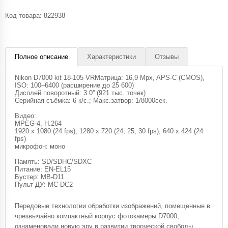
Код товара:
822938
Полное описание
Характеристики
Отзывы
Nikon D7000 kit 18-105 VRМатрица: 16,9 Mpx, APS-C (CMOS),
ISO: 100–6400 (расширение до 25 600)
Дисплей поворотный: 3.0'' (921 тыс. точек)
Серийная съёмка: 6 к/с.; Макс.затвор: 1/8000сек.
Видео:
MPEG-4, H.264
1920 x 1080 (24 fps), 1280 x 720 (24, 25, 30 fps), 640 x 424 (24
fps)
микрофон: моно
Память: SD/SDHC/SDXC
Питание: EN-EL15
Бустер: MB-D11
Пульт ДУ: MC-DC2
Передовые технологии обработки изображений, помещенные в
чрезвычайно компактный корпус фотокамеры D7000,
ознаменовали новую эру в развитии творческой свободы.