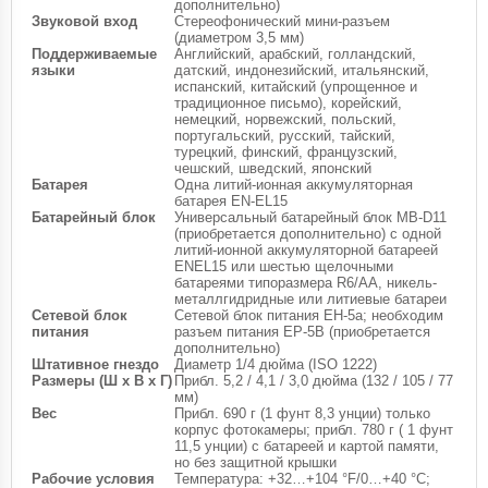
дополнительно)
Звуковой вход
Стереофонический мини-разъем
(диаметром 3,5 мм)
Поддерживаемые
Английский, арабский, голландский,
языки
датский, индонезийский, итальянский,
испанский, китайский (упрощенное и
традиционное письмо), корейский,
немецкий, норвежский, польский,
португальский, русский, тайский,
турецкий, финский, французский,
чешский, шведский, японский
Батарея
Одна литий-ионная аккумуляторная
батарея EN-EL15
Батарейный блок
Универсальный батарейный блок MB-D11
(приобретается дополнительно) с одной
литий-ионной аккумуляторной батареей
ENEL15 или шестью щелочными
батареями типоразмера R6/AA, никель-
металлгидридные или литиевые батареи
Сетевой блок
Сетевой блок питания EH-5a; необходим
питания
разъем питания EP-5B (приобретается
дополнительно)
Штативное гнездо
Диаметр 1/4 дюйма (ISO 1222)
Размеры (Ш х В х Г)
Прибл. 5,2 / 4,1 / 3,0 дюйма (132 / 105 / 77
мм)
Вес
Прибл. 690 г (1 фунт 8,3 унции) только
корпус фотокамеры; прибл. 780 г ( 1 фунт
11,5 унции) с батареей и картой памяти,
но без защитной крышки
Рабочие условия
Температура: +32…+104 °F/0…+40 °C;