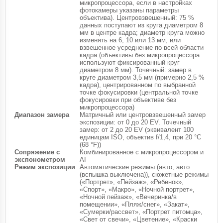
микропроцессора, если в настройках
фотокамеры указаны параметры
объектива). Центровзвешенный: 75 %
данных поступают из круга диаметром 8
мм в центре кадра; диаметр круга можно
изменять на 6, 10 или 13 мм, или
взвешенное усреднение по всей области
кадра (объективы без микропроцессора
используют фиксированный круг
диаметром 8 мм). Точечный: замер в
круге диаметром 3,5 мм (примерно 2,5 %
кадра), центрированном по выбранной
точке фокусировки (центральной точке
фокусировки при объективе без
микропроцессора)
Диапазон замера
Матричный или центровзвешенный замер
экспозиции: от 0 до 20 EV. Точечный
замер: от 2 до 20 EV (эквивалент 100
единицам ISO, объектив f/1,4, при 20 °C
(68 °F))
Сопряжение с
Комбинированное с микропроцессором и
экспонометром
AI
Режим экспозиции
Автоматические режимы (авто; авто
(вспышка выключена)), сюжетные режимы
(«Портрет», «Пейзаж», «Ребенок»,
«Спорт», «Макро», «Ночной портрет»,
«Ночной пейзаж», «Вечеринка/в
помещении», «Пляж/снег», «Закат»,
«Сумерки/рассвет», «Портрет питомца»,
«Свет от свечи», «Цветение», «Краски