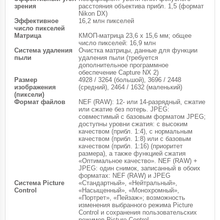
зрения
расстояния объектива прибл. 1,5 (формат
Nikon DX)
Эффективное
16,2 млн пикселей
число пикселей
Матрица
КМОП-матрица 23,6 х 15,6 мм; общее
число пикселей: 16,9 млн
Система удаления
Очистка матрицы, данные для функции
пыли
удаления пыли (требуется
дополнительное программное
обеспечение Capture NX 2)
Размер
4928 / 3264 (большой), 3696 / 2448
изображения
(средний), 2464 / 1632 (маленький)
(пиксели)
Формат файлов
NEF (RAW): 12- или 14-разрядный, сжатие
или сжатие без потерь. JPEG:
совместимый с базовым форматом JPEG;
доступны уровни сжатия: с высоким
качеством (прибл. 1:4), с нормальным
качеством (прибл. 1:8) или с базовым
качеством (прибл. 1:16) (приоритет
размера), а также функцией сжатия
«Оптимальное качество». NEF (RAW) +
JPEG: один снимок, записанный в обоих
форматах: NEF (RAW) и JPEG
Система Picture
«Стандартный», «Нейтральный»,
Control
«Насыщенный», «Монохромный»,
«Портрет», «Пейзаж»; возможность
изменения выбранного режима Picture
Control и сохранения пользовательских
режимов Picture Control