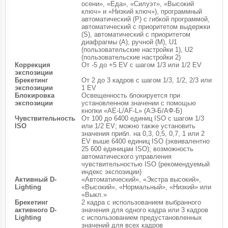
осени», «Еда», «Силуэт», «Высокий
ключ» и «Низкий ключ»), программный
автоматический (P) с гибкой программой,
автоматический с приоритетом выдержки
(S), автоматический с приоритетом
диафрагмы (A), ручной (M), U1
(пользовательские настройки 1), U2
(пользовательские настройки 2)
Коррекция
От -5 до +5 EV с шагом 1/3 или 1/2 EV
экспозиции
Брекетинг
От 2 до 3 кадров с шагом 1/3, 1/2, 2/3 или
экспозиции
1 EV
Блокировка
Освещенность блокируется при
экспозиции
установленном значении с помощью
кнопки «AE-L/AF-L» (АЭ-Б/АФ-Б)
Чувствительность
От 100 до 6400 единиц ISO с шагом 1/3
ISO
или 1/2 EV; можно также установить
значения прибл. на 0,3, 0,5, 0,7, 1 или 2
EV выше 6400 единиц ISO (эквивалентно
25 600 единицам ISO); возможность
автоматического управления
чувствительностью ISO (рекомендуемый
индекс экспозиции)
Активный D-
«Автоматический», «Экстра высокий»,
Lighting
«Высокий», «Нормальный», «Низкий» или
«Выкл.»
Брекетинг
2 кадра с использованием выбранного
активного D-
значения для одного кадра или 3 кадров
Lighting
с использованием предустановленных
значений для всех кадров