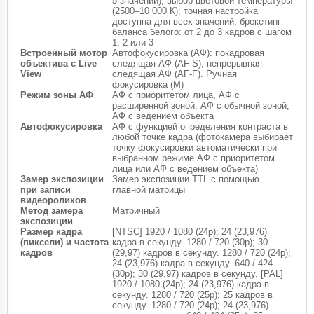
5 значений), выбор цветовой температуры
(2500–10 000 К); точная настройка
доступна для всех значений; брекетинг
баланса белого: от 2 до 3 кадров с шагом
1, 2 или 3
Встроенный мотор
Автофокусировка (АФ): покадровая
объектива с Live
следящая АФ (AF-S); непрерывная
View
следящая АФ (AF-F). Ручная
фокусировка (M)
Режим зоны АФ
АФ с приоритетом лица, АФ с
расширенной зоной, АФ с обычной зоной,
АФ с ведением объекта
Автофокусировка
АФ с функцией определения контраста в
любой точке кадра (фотокамера выбирает
точку фокусировки автоматически при
выбранном режиме АФ с приоритетом
лица или АФ с ведением объекта)
Замер экспозиции
Замер экспозиции TTL с помощью
при записи
главной матрицы
видеороликов
Метод замера
Матричный
экспозиции
Размер кадра
[NTSC] 1920 / 1080 (24p); 24 (23,976)
(пиксели) и частота
кадра в секунду. 1280 / 720 (30p); 30
кадров
(29,97) кадров в секунду. 1280 / 720 (24p);
24 (23,976) кадра в секунду. 640 / 424
(30p); 30 (29,97) кадров в секунду. [PAL]
1920 / 1080 (24p); 24 (23,976) кадра в
секунду. 1280 / 720 (25p); 25 кадров в
секунду. 1280 / 720 (24p); 24 (23,976)