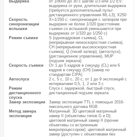
Выдержка
от 1/8000 до 30 с шагом 1/3 или 1/2 EV;
выдержка от руки, длительная выдержка
(требуется дополнительный пульт
дистанционного управления ML-L3), X250
Скорость
X=1/250 с; синхронизация с затвором при
синхронизации
выдержке не более 1/320 (расстояние
вспышки
съемки со вспышкой уменьшается при
выдержках от 1/320 до 1/250 с)
Режим съемки
S (однокадровая съемка), CL
(непрерывная низкоскоростная съемка),
CH (непрерывная высокоскоростная
съемка), Q (тихий затвор), (автоспуск),
(дистанционное управление), MUP
(подъем зеркала)
Скорость съемки
От 1 до 5 кадров в секунду (CL) или 6
кадров в секунду (СН) (замер по
стандартам CIPA)
Автоспуск
2 с, 5 с, 10 с, 20 с; от 1 до 9 экспозиций с
интервалами 0,5, 1, 2 или 3 с
Режим
Спуск с задержкой, быстрый спуск,
дистанционного
дистанционный подъем зеркала
спуска
Замер экспозиции
Замер экспозиции TTL с помощью 2016-
пиксельного датчика RGB
Метод замера
Матричный: 3D цветовой матричный
экспозиции
замер II (объективы типов G и D);
цветовой матричный замер II (прочие
объективы со встроенным
микропроцессором); цветовой матричный
замер (доступен с объективами без