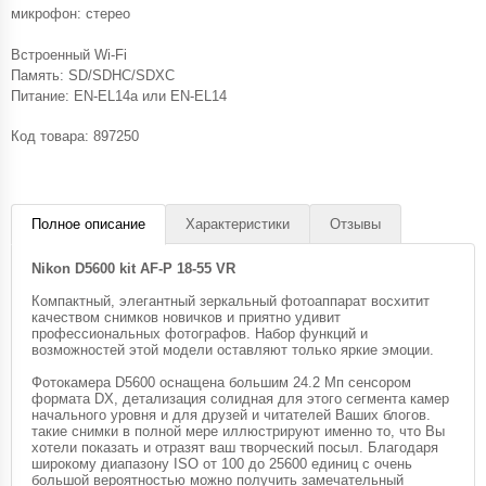
микрофон: стерео
Встроенный Wi-Fi
Память: SD/SDHC/SDXC
Питание: EN-EL14a или EN-EL14
Код товара:
897250
Полное описание
Характеристики
Отзывы
Nikon D5600 kit AF-P 18-55 VR
Компактный, элегантный зеркальный фотоаппарат восхитит
качеством снимков новичков и приятно удивит
профессиональных фотографов. Набор функций и
возможностей этой модели оставляют только яркие эмоции.
Фотокамера D5600 оснащена большим 24.2 Мп сенсором
формата DX, детализация солидная для этого сегмента камер
начального уровня и для друзей и читателей Ваших блогов.
такие снимки в полной мере иллюстрируют именно то, что Вы
хотели показать и отразят ваш творческий посыл. Благодаря
широкому диапазону ISO от 100 до 25600 единиц с очень
большой вероятностью можно получить замечательный