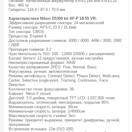
Питание: литий-ионный аккумулятор EN-EL14a или EN-EL14
Вес: 465 гр
Габариты: 124.0 / 97.0 / 70.0 мм
Характеристики Nikon D5300 kit AF-P 18-55 VR:
Эффективное разрешение сенсора: 24 мегапикселей
Размер сенсора: APS-C 23.5 / 15.6мм
Тип сенсора: CMOS
Процессор: Expeed 4
Доступные разрешения снимков: 6000 / 4000, 4496 / 3000, 2992
/ 2000
Пропорции снимков: 3:2
Чувствительность ISO: 100 - 12800 (25600 с расширением)
Баланс белого: 12 предустановок, ручная настройка
Некомпрессированный формат: RAW
Качество изображения JPEG: Fine, Normal, Basic
Фокусировка: ручная, автоматическая
Режимы автофокуса: Contrast Detect, Phase Detect, Multi-area,
Center, Selective single-point, Tracking, Continuous, Face
Detection
Колличество точек фокусировки: 39
Байонет: Nikon F mount
Дисплей: 3.0 дюйма, поворотный TFT LCD, 1,037,000 точек
Видоискатель: оптический, пентапризма, покрытие 95%
Минимальная скорость затвора: 30сек
Минимальная скорость затвора: 1/4000сек
Максимальная скорость съемки: 5к/с
Режимы: приоритет выдержки, приоритет диафрагмы, ручной,
програмные
Встроенная вспышка: 12м (ISO 100)