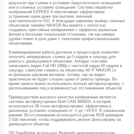
результат при съемке в условиях недостаточного освещения
или в сложных условиях освещения. Система обработки
изображений EXPEED 4 обеспечивает эффективное
устранение шума даже при высоких значений
чувствительности ISO. А благодаря широкому выбору сменных
объективов линейки NIKKOR Вы можете с легкостью
создавать пристойные изображения с эффектно размытым
фоном и богатыми тональными оттенками, так как камера
удобно лежит в руке даже с тяжелыми профессиональными
объективами.
Комбинированная работа датчиков и процессоров позволяет
получить непрерывную съемку до 5 кадров в секунду для
работы с движущимися объектами. Аппарат способен
записывать видео Full HD 1080p с частотой кадра 60 кадров в
секунду, советуем снимать на объективы AF-P NIKKOR со
встроенным шаговым мотором, потому, как на видео
практически не будет слышно шума от работы привода. Во
время записи можно использовать полную автофокусировку, с
распознаванием лиц и возможностью отслеживания объектов
Преимуществом высокого качества изображения является
система автофокусировки Multi-CAM 4800DX, в которой
используется 39 точек автофокусировки, эффективна в
различных условиях освещения от -1 до +19 EV. В уникальном
режиме 3D-отслеживания используется датчик RGB размером
2 016 пикселей, чтобы поддерживать резкую фокусировку на
движущихся объектах.
ПО SnapBridge использует Bluetooth низкоэнергетическую