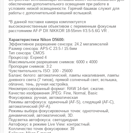
обеспечения дополнительного освещения при работе в
условиях низкой освещенности. Горячий башмак служит для
работы с дополнительной внешней вспышкой.
*В данной поставке камера комплектуется
высококачественным объективом с переменным фокусным
расстоянием AF-P DX NIKKOR 18-55mm f/3.5-5.6G VR .
Характеристики Nikon D5600:
Эффективное разрешение сенсора: 24.2 мегапикселей
Размер сенсора: APS-C 23.5 / 15.6мм
Тип сенсора: CMOS
Процессор: Expeed 4
Максимальное разрешение снимков: 6000 х 4000
Пропорции снимков: 3:2
Чувствительность ISO: 100 - 25600
Баланс белого: автоматический, лампы накаливания, лампы
дневного света (7 типов), прямой солнечный свет, вспышка,
облачно, тень, ручная настройка.
Некомпрессированный формат: RAW 14-бит, сжатие.
Качество изображения JPEG: Fine, Normal, Basic
Фокусировка: ручная, автоматическая
Режимы автофокуса: одиночный (AF-S), следящий (AF-C),
автоматический (АF-A).
Режимы выбора фокусировочных точек: одноточечный,
динамический, автоматический, 3D.
Подсветка автофокуса: светодиодная
Автофокус в режиме Live View: контрастный.
Колличество точек фокусировки: 39