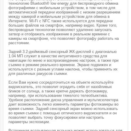
технологию Bluetooth® low energy для беспроводного обмена
фотографиями с мобильным устройством, в том числе для
автоматической передачи изображений с низким разрешением
между камерой и мобильным устройством для обмена в
Интернете. Wi-Fi с NFC также используется для передачи
больших файлов на смартфон, например видео. Кроме того,
беспроводные технологии позволяют удаленно запускать
затвор и отображать изображение в реальном времени с
камеры на смартфоне, что позволяет фотографу работать на
расстоянии.
Задний 3.2-дюймовый сенсорный ЖК-дисплей с диагональю
1.04 МП служит в качестве интуитивного средства для
навигации по меню и воспроизведению настроек, а также при
съемке в режиме реального времени. Экране подвижен и
используется с разным углами наклона, чтобы применять их
для различных ракурсов съемки.
Если Вам нужно сосредоточиться на объекте используйте
видоискатель, это позволит оградить сябя от назойливых
бликов от солнца, а также крепче держать фотокамеру,
например, при использовании тяжелого телеобъектива.
Удобное расположение диска управления и мультиселектора
дает возможность легко изменять параметры фотокамеры во
время съемки. Задний сенсорный экран можно использовать
во время съемки с помощью оптического видоискателя и он
позволяет выбрать точку фокусировки или настроить
параметры экспозиции.
Встроенная всплывающая вспышка может использоваться для