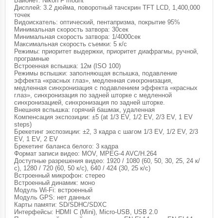
Байонет: Nikon F mount
Дисплей: 3.2 дюйма, поворотный тачскрин TFT LCD, 1,400,000
точек
Видоискатель: оптический, пентапризма, покрытие 95%
Минимальная скорость затвора: 30сек
Минимальная скорость затвора: 1/4000сек
Максимальная скорость съемки: 5 к/с
Режимы: приоритет выдержки, приоритет диафрагмы, ручной,
програмные
Встроенная вспышка: 12м (ISO 100)
Режимы вспышки: заполняющая вспышка, подавление
эффекта «красных глаз», медленная синхронизация,
медленная синхронизация с подавлением эффекта «красных
глаз», синхронизация по задней шторке с медленной
синхронизацией, синхронизация по задней шторке.
Внешняя вспышка: горячий башмак, удаленная
Компенсация экспозиции: ±5 (at 1/3 EV, 1/2 EV, 2/3 EV, 1 EV
steps)
Брекетинг экспозиции: ±2, 3 кадра с шагом 1/3 EV, 1/2 EV, 2/3
EV, 1 EV, 2 EV
Брекетинг баланса белого: 3 кадра
Формат записи видео: MOV, MPEG-4 AVC/H.264
Доступные разрешения видео: 1920 / 1080 (60, 50, 30, 25, 24 к/
с), 1280 / 720 (60, 50 к/с), 640 / 424 (30, 25 к/с)
Встроенный микрофон: стерео
Встроенный динамик: моно
Модуль Wi-Fi: встроенный
Модуль GPS: нет данных
Карты памяти: SD/SDHC/SDXC
Интерфейсы: HDMI C (Mini), Micro-USB, USB 2.0