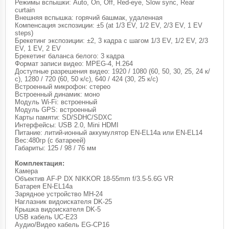
Режимы вспышки: Auto, On, Off, Red-eye, Slow sync, Rear
curtain
Внешняя вспышка: горячий башмак, удаленная
Компенсация экспозиции: ±5 (at 1/3 EV, 1/2 EV, 2/3 EV, 1 EV
steps)
Брекетинг экспозиции: ±2, 3 кадра с шагом 1/3 EV, 1/2 EV, 2/3
EV, 1 EV, 2 EV
Брекетинг баланса белого: 3 кадра
Формат записи видео: MPEG-4, H.264
Доступные разрешения видео: 1920 / 1080 (60, 50, 30, 25, 24 к/
с), 1280 / 720 (60, 50 к/с), 640 / 424 (30, 25 к/с)
Встроенный микрофон: стерео
Встроенный динамик: моно
Модуль Wi-Fi: встроенный
Модуль GPS: встроенный
Карты памяти: SD/SDHC/SDXC
Интерфейсы: USB 2.0, Mini HDMI
Питание: литий-ионный аккумулятор EN-EL14a или EN-EL14
Вес:480гр (с батареей)
Габариты: 125 / 98 / 76 мм
Комплектация:
Камера
Объектив AF-P DX NIKKOR 18-55mm f/3.5-5.6G VR
Батарея EN-EL14a
Зарядное устройство MH-24
Наглазник видоискателя DK-25
Крышка видоискателя DK-5
USB кабель UC-E23
Аудио/Видео кабель EG-CP16