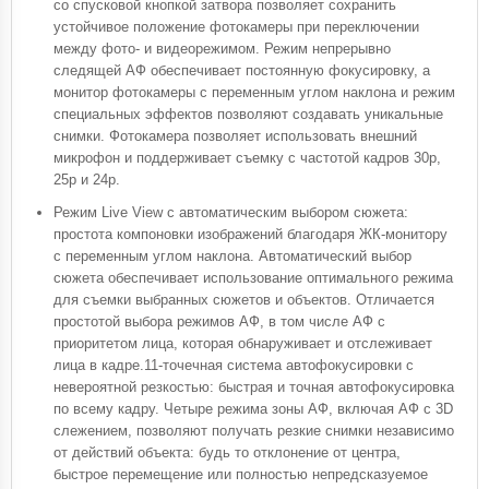
со спусковой кнопкой затвора позволяет сохранить
устойчивое положение фотокамеры при переключении
между фото- и видеорежимом. Режим непрерывно
следящей АФ обеспечивает постоянную фокусировку, а
монитор фотокамеры с переменным углом наклона и режим
специальных эффектов позволяют создавать уникальные
снимки. Фотокамера позволяет использовать внешний
микрофон и поддерживает съемку с частотой кадров 30p,
25p и 24p.
Режим Live View с автоматическим выбором сюжета:
простота компоновки изображений благодаря ЖК-монитору
с переменным углом наклона. Автоматический выбор
сюжета обеспечивает использование оптимального режима
для съемки выбранных сюжетов и объектов. Отличается
простотой выбора режимов АФ, в том числе АФ с
приоритетом лица, которая обнаруживает и отслеживает
лица в кадре.11-точечная система автофокусировки с
невероятной резкостью: быстрая и точная автофокусировка
по всему кадру. Четыре режима зоны АФ, включая АФ с 3D
слежением, позволяют получать резкие снимки независимо
от действий объекта: будь то отклонение от центра,
быстрое перемещение или полностью непредсказуемое