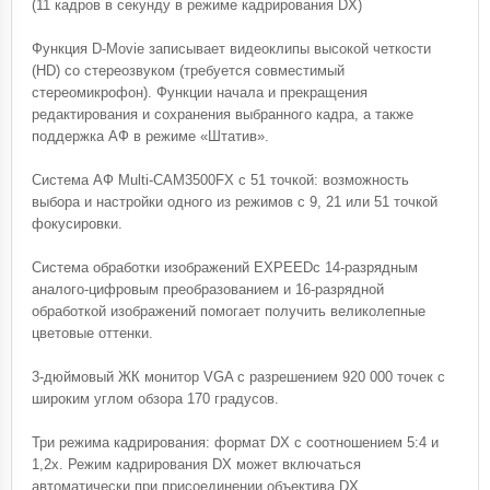
(11 кадров в секунду в режиме кадрирования DX)
Функция D-Movie записывает видеоклипы высокой четкости
(HD) со стереозвуком (требуется совместимый
стереомикрофон). Функции начала и прекращения
редактирования и сохранения выбранного кадра, а также
поддержка АФ в режиме «Штатив».
Система АФ Multi-CAM3500FX с 51 точкой: возможность
выбора и настройки одного из режимов с 9, 21 или 51 точкой
фокусировки.
Система обработки изображений EXPEEDс 14-разрядным
аналого-цифровым преобразованием и 16-разрядной
обработкой изображений помогает получить великолепные
цветовые оттенки.
3-дюймовый ЖК монитор VGA c разрешением 920 000 точек c
широким углом обзора 170 градусов.
Три режима кадрирования: формат DX с соотношением 5:4 и
1,2х. Режим кадрирования DX может включаться
автоматически при присоединении объектива DX.