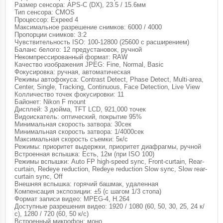
Размер сенсора: APS-C (DX), 23.5 / 15.6мм
Тип сенсора: CMOS
Процессор: Expeed 4
Максимальное разрешение снимков: 6000 / 4000
Пропорции снимков: 3:2
Чувствительность ISO: 100-12800 (25600 с расширением)
Баланс белого: 12 предустановок, ручной
Некомпрессированный формат: RAW
Качество изображения JPEG: Fine, Normal, Basic
Фокусировка: ручная, автоматическая
Режимы автофокуса: Contrast Detect, Phase Detect, Multi-area,
Center, Single, Tracking, Continuous, Face Detection, Live View
Колличество точек фокусировки: 11
Байонет: Nikon F mount
Дисплей: 3 дюйма, TFT LCD, 921,000 точек
Видоискатель: оптический, покрытие 95%
Минимальная скорость затвора: 30сек
Минимальная скорость затвора: 1/4000сек
Максимальная скорость съемки: 5к/с
Режимы: приоритет выдержки, приоритет диафрагмы, ручной
Встроенная вспышка: Есть, 12м (при ISO 100)
Режимы вспышки: Auto FP high-speed sync, Front-curtain, Rear-
curtain, Redeye reduction, Redeye reduction Slow sync, Slow rear-
curtain sync, Off
Внешняя вспышка: горячий башмак, удаленная
Компенсация экспозиции: ±5 (с шагом 1/3 стопа)
Формат записи видео: MPEG-4, H.264
Доступные разрешения видео: 1920 / 1080 (60, 50, 30, 25, 24 к/
с), 1280 / 720 (60, 50 к/с)
Встроенный микрофон: моно