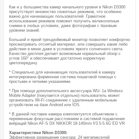
Как и у большинства камер начального уровня в Nikon D3300
присутствует множество сюжетных режимов, что особенно
важно для начинающих пользователей. Грамотное
использование режимов поможет получить великолепные
снимки в любых условиях, даже фотографам с базовым
уровнем знаний.
Большой и яркий трехдюймовый монитор позволяет комфортно
просматривать отснятый материал, или совершать какие либо
действия в меню даже в условиях яркого солнечного света.
Качество дисплея делает возможным нормальный обзор с
углов 160° и обеспечивает достаточно корректную
цветопередачу.
* Специально для начинающих пользователей в камеру
интегрирована фирменная система пошаговой помощи с
простыми и четкими указаниями.
* При помощи дополнительного аксессуара WU- 1a Wireless
Mobile Adapter (покупается отдельно) пользователь может
организовать Wi-Fi соединение с удаленным мобильным
устройством на базе Android или IOS.
* В данной поставке камера комплектуется объективом с
переменным фокусным расстоянием и системой подавления
вибраций Nikon AF-S DX NIKKOR 18-140mm f/3.5-5.6G ED VR
Характеристики Nikon D3300:
Эффективное разрешение сенсора: 24 мегапикселей