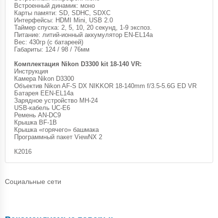
Встроенный динамик: моно
Карты памяти: SD, SDHC, SDXC
Интерфейсы: HDMI Mini, USB 2.0
Таймер спуска: 2, 5, 10, 20 секунд, 1-9 экспоз.
Питание: литий-ионный аккумулятор EN-EL14a
Вес: 430гр (с батареей)
Габариты: 124 / 98 / 76мм
Комплектация Nikon D3300 kit 18-140 VR:
Инструкция
Камера Nikon D3300
Объектив Nikon AF-S DX NIKKOR 18-140mm f/3.5-5.6G ED VR
Батарея EEN-EL14a
Зарядное устройство MH-24
USB-кабель UC-E6
Ремень AN-DC9
Крышка BF-1B
Крышка «горячего» башмака
Программный пакет ViewNX 2
К2016
Социальные сети