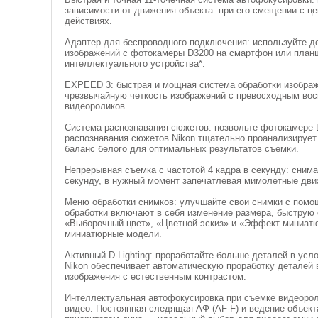
зависимости от движения объекта: при его смещении с 
действиях.
Адаптер для беспроводного подключения: используйте д
изображений с фотокамеры D3200 на смартфон или план
интеллектуального устройства*.
EXPEED 3: быстрая и мощная система обработки изображ
чрезвычайную четкость изображений с превосходным вос
видеороликов.
Система распознавания сюжетов: позвольте фотокамере 
распознавания сюжетов Nikon тщательно проанализирует 
баланс белого для оптимальных результатов съемки.
Непрерывная съемка с частотой 4 кадра в секунду: снима
секунду, в нужный момент запечатлевая мимолетные дви
Меню обработки снимков: улучшайте свои снимки с пом
обработки включают в себя изменение размера, быструю
«Выборочный цвет», «Цветной эскиз» и «Эффект миниатю
миниатюрные модели.
Активный D-Lighting: проработайте больше деталей в усл
Nikon обеспечивает автоматическую проработку деталей 
изображения с естественным контрастом.
Интеллектуальная автофокусировка при съемке видеорол
видео. Постоянная следящая АФ (AF-F) и ведение объек