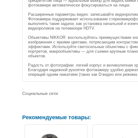
приоритетом лица — идеальный выбор для видеосъемки с
фотокамере автоматически фокусироваться на лицах.
Расширенные параметры видео: записывайте видеоролики в
Фотокамера поддерживает использование стереомикрофон
выполнять такие задачи, как установка начальной и коне
видеороликов на телевизоре HDTV.
Объективы NIKKOR: воспользуйтесь преимуществами зна
изображения с яркими цветами, потрясающим контрастом
эффектами. Используйте светосильные объективы с фик
портретов, макрообъективы — для съемки крупным плано
объектов.
Радость от фотографии: легкий корпус и великолепная 
Благодаря надежной рукоятке фотокамеру удобно держат
операций одним нажатием (таких как D-видео или режима 
Социальные сети
Рекомендуемые товары: