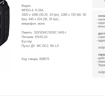
Видео:
MPEG-4, H.264;
1920 x 1080 (30,25, 24 fps), 1280 x 720 (60, 50
опла
fps), 640 x 424 (30, 25 fps) ;
нали
пере
микрофон: моно
безн
Память: SD/SDHC/SDXC UHS-I
дост
само
Питание: EN-EL14
адре
Бустер:
Пульт ДУ: MC-DC2, ML-L3
подр
гара
дейс
Код товара:
838575
обме
Укра
подр