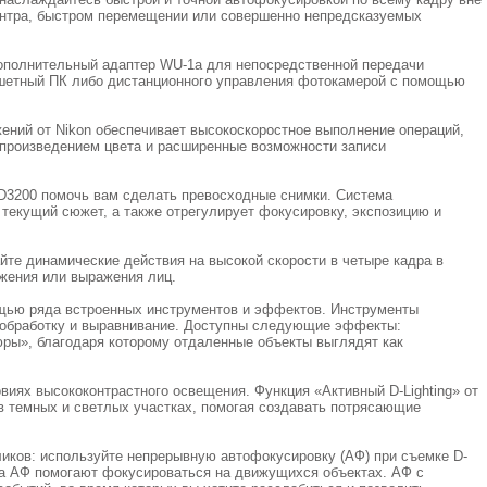
центра, быстром перемещении или совершенно непредсказуемых
ополнительный адаптер WU-1a для непосредственной передачи
шетный ПК либо дистанционного управления фотокамерой с помощью
ений от Nikon обеспечивает высокоскоростное выполнение операций,
произведением цвета и расширенные возможности записи
D3200 помочь вам сделать превосходные снимки. Система
текущий сюжет, а также отрегулирует фокусировку, экспозицию и
йте динамические действия на высокой скорости в четыре кадра в
жения или выражения лиц.
ощью ряда встроенных инструментов и эффектов. Инструменты
 обработку и выравнивание. Доступны следующие эффекты:
ры», благодаря которому отдаленные объекты выглядят как
овиях высококонтрастного освещения. Функция «Активный D-Lighting» от
в темных и светлых участках, помогая создавать потрясающие
иков: используйте непрерывную автофокусировку (АФ) при съемке D-
та АФ помогают фокусироваться на движущихся объектах. АФ с