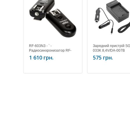
RF-603N3 - ` -
Зарядний пристрій SG
Радиосинхронизатор RF-
033K 8,4V/DA-007B
603 Nikon3 (KIT) (D90,
комплект
1 610 грн.
575 грн.
D3100, D5000, D7000)