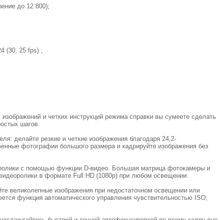
ение до 12 800);
4 (30, 25 fps) ;
изображений и четких инструкций режима справки вы сумеете сделать
ростых шагов.
я: делайте резкие и четкие изображения благодаря 24,2-
енные фотографии большого размера и кадрируйте изображения без
ролики с помощью функции D-видео. Большая матрица фотокамеры и
видеоролики в формате Full HD (1080p) при любом освещении.
айте великолепные изображения при недостаточном освещении или
еется функция автоматического управления чувствительностью ISO;
 наслаждайтесь быстрой и точной автофокусировкой по всему кадру вне