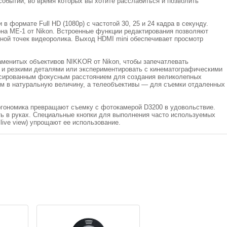
обытий, во время которых вы хотите расслабиться и позволить
 формате Full HD (1080p) с частотой 30, 25 и 24 кадра в секунду.
а ME-1 от Nikon. Встроенные функции редактирования позволяют
чной точек видеоролика. Выход HDMI mini обеспечивает просмотр
менитых объективов NIKKOR от Nikon, чтобы запечатлевать
 и резкими деталями или экспериментировать с кинематографическими
сированным фокусным расстоянием для создания великолепных
м в натуральную величину, а телеобъективы — для съемки отдаленных
эргономика превращают съемку с фотокамерой D3200 в удовольствие.
ь в руках. Специальные кнопки для выполнения часто используемых
live view) упрощают ее использование.