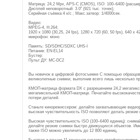
Матрица: 24,2 Mpx, APS-C (CMOS), ISO: 100–6400 (расшир
Дисплей неповоротный: 3.0'' (921 тыс. точек);
Серийная съёмка:4 к/с.; Макс.затвор: 1/4000сек.
Видео:
MPEG-4, H.264;
1920 x 1080 (30,25, 24 fps), 1280 x 720 (60, 50 fps), 640 x 42
микрофон: моно
Память: SD/SDHC/SDXC UHS-I
Питание: EN-EL14
Бустер:
Пульт ДУ: MC-DC2
Вы новичок в цифровой фотосъемке С помощью образцов 
великолепные снимки, выполнив всего лишь несколько п
КМОП-матрица формата DX с разрешением 24,2 мегапиксел
мегапиксельной КМОП-матрице. Печатайте высококачеств
потери деталей.
Станьте кинорежиссером: делайте захватывающие видео
высокая чувствительность ISO позволяют делать резкие 
Высокая чувствительность ISO (100–6400 единиц): сним
делайте резкие снимки быстро движущихся объектов. Им
также ISO можно увеличить до 12 800 единиц.
Быстрая и точная 11-точечная система автофокусировки: