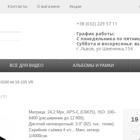
Контакты
О магазине
Акции
+38 (032) 229 57 11
График работы:
С понедельника по пятницу
Суббота и воскресенье: 
г. Львов, ул Шевченка,154
ВСЕ ДЛЯ ВИДЕО
АЛЬБОМЫ И РАМКИ
3200 kit 18-105 VR
( 0 )
Матрица: 24,2 Mpx, APS-C (CMOS), ISO: 100–
6400 (расширение до 12 800);
19
Дисплей неповоротный: 3.0'' (921 тыс. точек);
Серийная съёмка:4 к/с.; Макс.затвор:
-
1/4000сек.