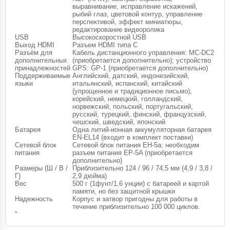
выравнивание, исправление искажений,
рыбий глаз, цветовой контур, управление
перспективой, эффект миниатюры,
редактирование видеоролика
USB
Высокоскоростной USB
Выход HDMI
Разъем HDMI типа С
Разъём для
Кабель дистанционного управления: MC-DC2
дополнительных
(приобретается дополнительно); устройство
принадлежностей
GPS: GP-1 (приобретается дополнительно)
Поддерживаемые
Английский, датский, индонезийский,
языки
итальянский, испанский, китайский
(упрощенное и традиционное письмо),
корейский, немецкий, голландский,
норвежский, польский, португальский,
русский, турецкий, финский, французский,
чешский, шведский, японский
Батарея
Одна литий-ионная аккумуляторная батарея
EN-EL14 (входит в комплект поставки)
Сетевой блок
Сетевой блок питания EH-5а; необходим
питания
разъем питания EP-5A (приобретается
дополнительно)
Размеры (Ш / В /
Приблизительно 124 / 96 / 74,5 мм (4,9 / 3,8 /
Г)
2,9 дюйма)
Вес
500 г (1фунт/1,6 унции) с батареей и картой
памяти, но без защитной крышки
Надежность
Корпус и затвор пригодны для работы в
течение приблизительно 100 000 циклов.
"