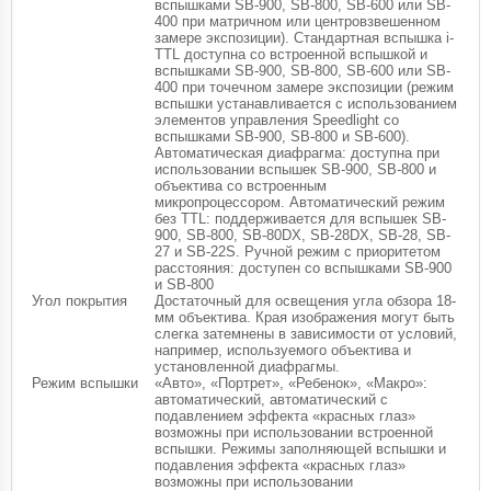
вспышками SB-900, SB-800, SB-600 или SB-
400 при матричном или центровзвешенном
замере экспозиции). Стандартная вспышка i-
TTL доступна со встроенной вспышкой и
вспышками SB-900, SB-800, SB-600 или SB-
400 при точечном замере экспозиции (режим
вспышки устанавливается с использованием
элементов управления Speedlight со
вспышками SB-900, SB-800 и SB-600).
Автоматическая диафрагма: доступна при
использовании вспышек SB-900, SB-800 и
объектива со встроенным
микропроцессором. Автоматический режим
без TTL: поддерживается для вспышек SB-
900, SB-800, SB-80DX, SB-28DX, SB-28, SB-
27 и SB-22S. Ручной режим с приоритетом
расстояния: доступен со вспышками SB-900
и SB-800
Угол покрытия
Достаточный для освещения угла обзора 18-
мм объектива. Края изображения могут быть
слегка затемнены в зависимости от условий,
например, используемого объектива и
установленной диафрагмы.
Режим вспышки
«Авто», «Портрет», «Ребенок», «Макро»:
автоматический, автоматический с
подавлением эффекта «красных глаз»
возможны при использовании встроенной
вспышки. Режимы заполняющей вспышки и
подавления эффекта «красных глаз»
возможны при использовании