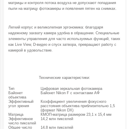
матрицы и контроля потока воздуха не допускают попадания
пыли на матрицу фотокамеры и появления пятен на снимках.
Легкий корпус и великолепная эргономика: благодаря
надежному захвату камера удобна в обращении. Специальные
элементы управления для часто используемых функций, таких
как Live View, D-видео и спуск затвора, превращают работу с
камерой в удовольствие.
Технические характеристики:
Тип
Цифровая зеркальная фотокамера
Байонет
Байонет Nikon F с контактами АФ
объектива
Эффективный
Коэффициент увеличения фокусного
угол зрения
расстояния объектива приблизительно 1,5
(формат Nikon DX)
Матрица
КМОП-матрица размером 23,1 x 15,4 мм
Эффективное
14,2 млн пикселей
число пикселей
Общее число
14,8 млн пикселей