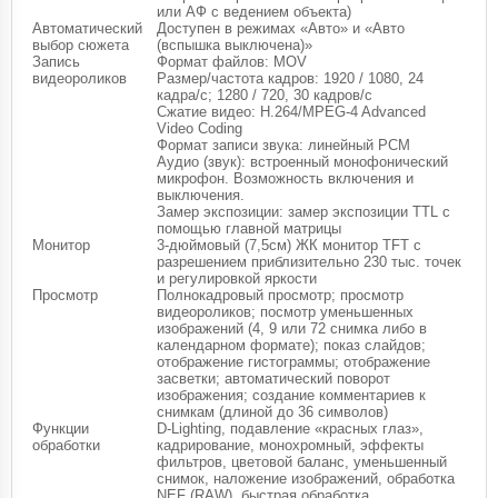
или АФ с ведением объекта)
Автоматический
Доступен в режимах «Авто» и «Авто
выбор сюжета
(вспышка выключена)»
Запись
Формат файлов: MOV
видеороликов
Размер/частота кадров: 1920 / 1080, 24
кадра/с; 1280 / 720, 30 кадров/с
Сжатие видео: H.264/MPEG-4 Advanced
Video Coding
Формат записи звука: линейный РСМ
Аудио (звук): встроенный монофонический
микрофон. Возможность включения и
выключения.
Замер экспозиции: замер экспозиции TTL с
помощью главной матрицы
Монитор
3-дюймовый (7,5см) ЖК монитор TFT с
разрешением приблизительно 230 тыс. точек
и регулировкой яркости
Просмотр
Полнокадровый просмотр; просмотр
видеороликов; посмотр уменьшенных
изображений (4, 9 или 72 снимка либо в
календарном формате); показ слайдов;
отображение гистограммы; отображение
засветки; автоматический поворот
изображения; создание комментариев к
снимкам (длиной до 36 символов)
Функции
D-Lighting, подавление «красных глаз»,
обработки
кадрирование, монохромный, эффекты
фильтров, цветовой баланс, уменьшенный
снимок, наложение изображений, обработка
NEF (RAW), быстрая обработка,