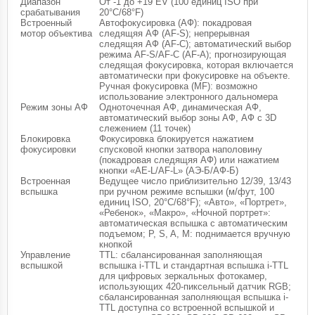
Диапазон
От -1 до +19 EV (100 единиц ISO при
срабатывания
20°C/68°F)
Встроенный
Автофокусировка (АФ): покадровая
мотор объектива
следящяя АФ (AF-S); непрерывная
следящяя АФ (AF-C); автоматический выбор
режима AF-S/AF-C (AF-A); прогнозирующая
следящая фокусировка, которая включается
автоматически при фокусировке на объекте.
Ручная фокусировка (MF): возможно
использование электронного дальномера
Режим зоны АФ
Одноточечная АФ, динамическая АФ,
автоматический выбор зоны АФ, АФ с 3D
слежением (11 точек)
Блокировка
Фокусировка блокируется нажатием
фокусировки
спусковой кнопки затвора наполовину
(покадровая следящяя АФ) или нажатием
кнопки «AE-L/AF-L» (АЭ-Б/АФ-Б)
Встроенная
Ведущее число приблизительно 12/39, 13/43
вспышка
при ручном режиме вспышки (м/фут, 100
единиц ISO, 20°C/68°F); «Авто», «Портрет»,
«Ребенок», «Макро», «Ночной портрет»:
автоматическая вспышка с автоматическим
подъемом; P, S, A, M: поднимается вручную
кнопкой
Управление
TTL: сбалансированная заполняющая
вспышкой
вспышка i-TTL и стандартная вспышка i-TTL
для цифровых зеркальных фотокамер,
использующих 420-пиксельный датчик RGB;
сбалансированная заполняющая вспышка i-
TTL доступна со встроенной вспышкой и