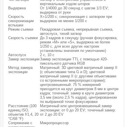
вертикальным ходом шторок
Выдержка
От 1/4000 до 30 секунд с шагом 1/3 EV;
выдержка от руки
Скорость
X=1/200 с; синхронизация с затвором при
синхронизации
выдержке не менее 1/200 с
вспышки
Режим съемки
Покадровая съемка, непрерывная съемка,
автоспуск, тихий затвор
Скорость съемки
До 3 кадров в секунду (ручная фокусировка,
режим «M» или «S», выдержка не более
1/250 с, для всех других настроек
установлены значения по умолчанию)
Автоспуск
2 с, 10 с
Замер экспозиции
Замер экспозиции TTL с помощью 420-
пиксельного датчика RGB
Метод замера
Матричный: 3D цветовой матричный замер II
экспозиции
(с объективами типа G и D); цветовой
матричный замер II (с другими объективами
со встроенными микропроцессорами);
центрозвешенный: 75 % измерений
приходится на круг диаметром 8 мм в центре
кадра; точечный: замер в круге диаметром
3,5 мм (около 2,5 % кадра), центрированном
по выбранной точке фокусировки
Расстояние (100
Матричный или центровзвешенный замер
единиц ISO,
экспозиции: от 0 до 20 EV; точечный замер:
объектив f/1,4, 20
от 2 до 20 EV
°C/68 °F)
Сопряжение с
Микропроцессор