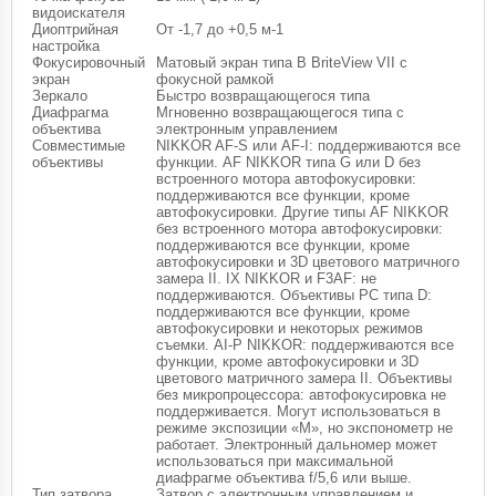
видоискателя
Диоптрийная
От -1,7 до +0,5 м-1
настройка
Фокусировочный
Матовый экран типа B BriteView VII с
экран
фокусной рамкой
Зеркало
Быстро возвращающегося типа
Диафрагма
Мгновенно возвращающегося типа с
объектива
электронным управлением
Совместимые
NIKKOR AF-S или AF-I: поддерживаются все
объективы
функции. AF NIKKOR типа G или D без
встроенного мотора автофокусировки:
поддерживаются все функции, кроме
автофокусировки. Другие типы AF NIKKOR
без встроенного мотора автофокусировки:
поддерживаются все функции, кроме
автофокусировки и 3D цветового матричного
замера II. IX NIKKOR и F3AF: не
поддерживаются. Объективы PC типа D:
поддерживаются все функции, кроме
автофокусировки и некоторых режимов
съемки. AI-P NIKKOR: поддерживаются все
функции, кроме автофокусировки и 3D
цветового матричного замера II. Объективы
без микропроцессора: автофокусировка не
поддерживается. Могут использоваться в
режиме экспозиции «M», но экспонометр не
работает. Электронный дальномер может
использоваться при максимальной
диафрагме объектива f/5,6 или выше.
Тип затвора
Затвор с электронным управлением и