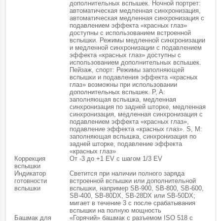
дополнительных вспышек. Ночной портрет:
автоматическая медленная синхронизация,
автоматическая медленная синхронизация с
подавлением эффекта «красных глаз»
доступны с использованием встроенной
вспышки. Режимы медленной синхронизации
и медленной синхронизации с подавлением
эффекта «красных глаз» доступны с
использованием дополнительных вспышек.
Пейзаж, спорт: Режимы заполняющей
вспышки и подавления эффекта «красных
глаз» возможны при использовании
дополнительных вспышек. P, A:
заполняющая вспышка, медленная
синхронизация по задней шторке, медленная
синхронизация, медленная синхронизация с
подавлением эффекта «красных глаз»,
подавление эффекта «красных глаз». S, M:
заполняющая вспышка, синхронизация по
задней шторке, подавление эффекта
«красных глаз»
Коррекция
От -3 до +1 EV с шагом 1/3 EV
вспышки
Индикатор
Светится при наличии полного заряда
готовности
встроенной вспышки или дополнительной
вспышки
вспышки, например SB-900, SB-800, SB-600,
SB-400, SB-80DX, SB-28DX или SB-50DX;
мигает в течение 3 с после срабатывания
вспышки на полную мощность
Башмак для
«Горячий» башмак с разъемом ISO 518 с