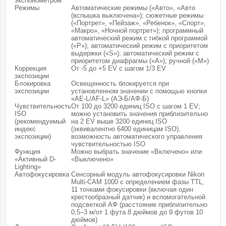
экспонометром
Режимы
Автоматические режимы («Авто», «Авто
(вспышка выключена»); сюжетные режимы
(«Портрет», «Пейзаж», «Ребенок», «Спорт»,
«Макро», «Ночной портрет»); программный
автоматический режим с гибкой программой
(«P»); автоматический режим с приоритетом
выдержки («S»); автоматический режим с
приоритетом диафрагмы («A»); ручной («M»)
Коррекция
От -5 до +5 EV с шагом 1/3 EV
экспозиции
Блокировка
Освещенность блокируется при
экспозиции
установленном значении с помощью кнопки
«AE-L/AF-L» (АЭ-Б/АФ-Б)
Чувствительность
От 100 до 3200 единиц ISO с шагом 1 EV;
ISO
можно установить значения приблизительно
(рекомендуемый
на 2 EV выше 3200 единиц ISO
индекс
(эквивалентно 6400 единицам ISO),
экспозиции)
возможность автоматического управления
чувствительностью ISO
Функция
Можно выбрать значение «Включено» или
«Активный D-
«Выключено»
Lighting»
Автофокусировка
Сенсорный модуль автофокусировки Nikon
Multi-CAM 1000 с определением фазы TTL,
11 точками фокусировки (включая один
крестообразный датчик) и вспомогательной
подсветкой АФ (расстояние приблизительно
0,5–3 м/от 1 фута 8 дюймов до 9 футов 10
дюймов)