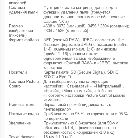
пикселей
Система
Функция очистки матрицы, данные для
удаления пыли
функции удаления пыли (требуется
дополнительное программное обеспечение
Capture NX 2)
Размер
4608 x 3072 (большой); 3456 / 2304 (средний);
изображения
2304 / 1536 (маленький)
(пиксели)
Формат файлов
NEF (сжатый RAW); JPEG: совместимый с
базовым форматом JPEG с высоким (прибл.
1: 4), обычным (прибл. 1: 8) или низким
(прибл. 1: 16) уровнем сжатия;
одновременная запись изображения в
форматах «Сжатый RAW» и «JPEG, высокое
качество»
Носители
Карты памяти SD (Secure Digital), SDHC,
SDXC и Eye-Fi
Система Picture
Для выбора доступны следующие
Control
настройки: «Стандартый», «Нейтральный»,
«Яркий», «Монохромный», «Пейзаж»,
«Портрет»; настройки Picture Control можно
изменять
Видоискатель
Зеркальный прямой видоискатель с
пентазеркалом
Покрытие кадра
Приблизительно 95 % по горизонтали и 95 %
по вертикали
Увеличение
Приблизительно 0,8-кратное (для 50-мм
объктива с f/1,4, сфокусированного на
бесконечность; с коррекцией -1,0 м-1)
Точка фокуса
18 мм (-1,0 м-1)