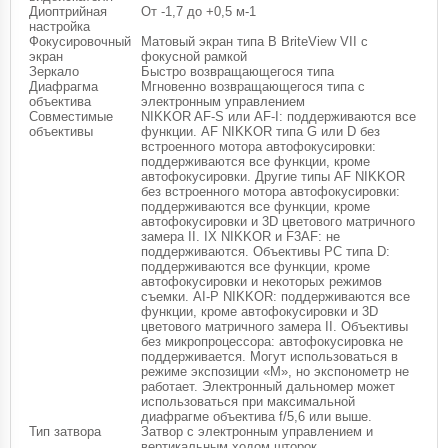
Диоптрийная
От -1,7 до +0,5 м-1
настройка
Фокусировочный
Матовый экран типа B BriteView VII с
экран
фокусной рамкой
Зеркало
Быстро возвращающегося типа
Диафрагма
Мгновенно возвращающегося типа с
объектива
электронным управлением
Совместимые
NIKKOR AF-S или AF-I: поддерживаются все
объективы
функции. AF NIKKOR типа G или D без
встроенного мотора автофокусировки:
поддерживаются все функции, кроме
автофокусировки. Другие типы AF NIKKOR
без встроенного мотора автофокусировки:
поддерживаются все функции, кроме
автофокусировки и 3D цветового матричного
замера II. IX NIKKOR и F3AF: не
поддерживаются. Объективы PC типа D:
поддерживаются все функции, кроме
автофокусировки и некоторых режимов
съемки. AI-P NIKKOR: поддерживаются все
функции, кроме автофокусировки и 3D
цветового матричного замера II. Объективы
без микропроцессора: автофокусировка не
поддерживается. Могут использоваться в
режиме экспозиции «M», но экспонометр не
работает. Электронный дальномер может
использоваться при максимальной
диафрагме объектива f/5,6 или выше.
Тип затвора
Затвор с электронным управлением и
вертикальным ходом шторок