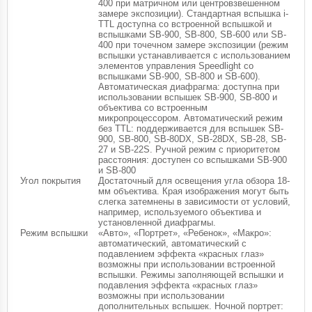
400 при матричном или центровзвешенном
замере экспозиции). Стандартная вспышка i-
TTL доступна со встроенной вспышкой и
вспышками SB-900, SB-800, SB-600 или SB-
400 при точечном замере экспозиции (режим
вспышки устанавливается с использованием
элементов управления Speedlight со
вспышками SB-900, SB-800 и SB-600).
Автоматическая диафрагма: доступна при
использовании вспышек SB-900, SB-800 и
объектива со встроенным
микропроцессором. Автоматический режим
без TTL: поддерживается для вспышек SB-
900, SB-800, SB-80DX, SB-28DX, SB-28, SB-
27 и SB-22S. Ручной режим с приоритетом
расстояния: доступен со вспышками SB-900
и SB-800
Угол покрытия
Достаточный для освещения угла обзора 18-
мм объектива. Края изображения могут быть
слегка затемнены в зависимости от условий,
например, используемого объектива и
установленной диафрагмы.
Режим вспышки
«Авто», «Портрет», «Ребенок», «Макро»:
автоматический, автоматический с
подавлением эффекта «красных глаз»
возможны при использовании встроенной
вспышки. Режимы заполняющей вспышки и
подавления эффекта «красных глаз»
возможны при использовании
дополнительных вспышек. Ночной портрет: