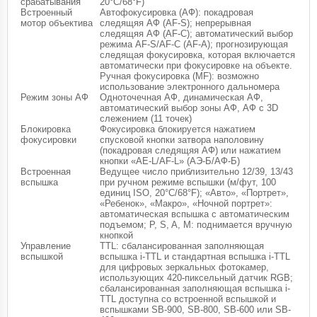
срабатывания
20°C/68°F)
Встроенный
Автофокусировка (АФ): покадровая
мотор объектива
следящяя АФ (AF-S); непрерывная
следящяя АФ (AF-C); автоматический выбор
режима AF-S/AF-C (AF-A); прогнозирующая
следящая фокусировка, которая включается
автоматически при фокусировке на объекте.
Ручная фокусировка (MF): возможно
использование электронного дальномера
Режим зоны АФ
Одноточечная АФ, динамическая АФ,
автоматический выбор зоны АФ, АФ с 3D
слежением (11 точек)
Блокировка
Фокусировка блокируется нажатием
фокусировки
спусковой кнопки затвора наполовину
(покадровая следящяя АФ) или нажатием
кнопки «AE-L/AF-L» (АЭ-Б/АФ-Б)
Встроенная
Ведущее число приблизительно 12/39, 13/43
вспышка
при ручном режиме вспышки (м/фут, 100
единиц ISO, 20°C/68°F); «Авто», «Портрет»,
«Ребенок», «Макро», «Ночной портрет»:
автоматическая вспышка с автоматическим
подъемом; P, S, A, M: поднимается вручную
кнопкой
Управление
TTL: сбалансированная заполняющая
вспышкой
вспышка i-TTL и стандартная вспышка i-TTL
для цифровых зеркальных фотокамер,
использующих 420-пиксельный датчик RGB;
сбалансированная заполняющая вспышка i-
TTL доступна со встроенной вспышкой и
вспышками SB-900, SB-800, SB-600 или SB-