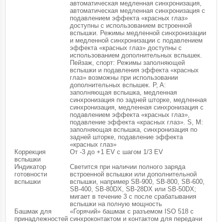
автоматическая медленная синхронизация,
автоматическая медленная синхронизация с
подавлением эффекта «красных глаз»
доступны с использованием встроенной
вспышки. Режимы медленной синхронизации
и медленной синхронизации с подавлением
эффекта «красных глаз» доступны с
использованием дополнительных вспышек.
Пейзаж, спорт: Режимы заполняющей
вспышки и подавления эффекта «красных
глаз» возможны при использовании
дополнительных вспышек. P, A:
заполняющая вспышка, медленная
синхронизация по задней шторке, медленная
синхронизация, медленная синхронизация с
подавлением эффекта «красных глаз»,
подавление эффекта «красных глаз». S, M:
заполняющая вспышка, синхронизация по
задней шторке, подавление эффекта
«красных глаз»
Коррекция
От -3 до +1 EV с шагом 1/3 EV
вспышки
Индикатор
Светится при наличии полного заряда
готовности
встроенной вспышки или дополнительной
вспышки
вспышки, например SB-900, SB-800, SB-600,
SB-400, SB-80DX, SB-28DX или SB-50DX;
мигает в течение 3 с после срабатывания
вспышки на полную мощность
Башмак для
«Горячий» башмак с разъемом ISO 518 с
принадлежностей
синхроконтактом и контактом для передачи