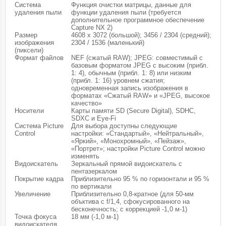
Система
Функция очистки матрицы, данные для
удаления пыли
функции удаления пыли (требуется
дополнительное программное обеспечение
Capture NX 2)
Размер
4608 x 3072 (большой); 3456 / 2304 (средний);
изображения
2304 / 1536 (маленький)
(пиксели)
Формат файлов
NEF (сжатый RAW); JPEG: совместимый с
базовым форматом JPEG с высоким (прибл.
1: 4), обычным (прибл. 1: 8) или низким
(прибл. 1: 16) уровнем сжатия;
одновременная запись изображения в
форматах «Сжатый RAW» и «JPEG, высокое
качество»
Носители
Карты памяти SD (Secure Digital), SDHC,
SDXC и Eye-Fi
Система Picture
Для выбора доступны следующие
Control
настройки: «Стандартый», «Нейтральный»,
«Яркий», «Монохромный», «Пейзаж»,
«Портрет»; настройки Picture Control можно
изменять
Видоискатель
Зеркальный прямой видоискатель с
пентазеркалом
Покрытие кадра
Приблизительно 95 % по горизонтали и 95 %
по вертикали
Увеличение
Приблизительно 0,8-кратное (для 50-мм
объктива с f/1,4, сфокусированного на
бесконечность; с коррекцией -1,0 м-1)
Точка фокуса
18 мм (-1,0 м-1)
видоискателя