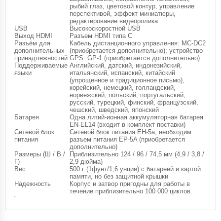
рыбий глаз, цветовой контур, управление
перспективой, эффект миниатюры,
редактирование видеоролика
USB
Высокоскоростной USB
Выход HDMI
Разъем HDMI типа С
Разъём для
Кабель дистанционного управления: MC-DC2
дополнительных
(приобретается дополнительно); устройство
принадлежностей
GPS: GP-1 (приобретается дополнительно)
Поддерживаемые
Английский, датский, индонезийский,
языки
итальянский, испанский, китайский
(упрощенное и традиционное письмо),
корейский, немецкий, голландский,
норвежский, польский, португальский,
русский, турецкий, финский, французский,
чешский, шведский, японский
Батарея
Одна литий-ионная аккумуляторная батарея
EN-EL14 (входит в комплект поставки)
Сетевой блок
Сетевой блок питания EH-5а; необходим
питания
разъем питания EP-5A (приобретается
дополнительно)
Размеры (Ш / В /
Приблизительно 124 / 96 / 74,5 мм (4,9 / 3,8 /
Г)
2,9 дюйма)
Вес
500 г (1фунт/1,6 унции) с батареей и картой
памяти, но без защитной крышки
Надежность
Корпус и затвор пригодны для работы в
течение приблизительно 100 000 циклов.
"