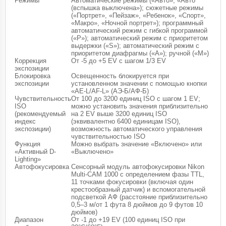
Режимы
Автоматические режимы («Авто», «Авто
(вспышка выключена»); сюжетные режимы
(«Портрет», «Пейзаж», «Ребенок», «Спорт»,
«Макро», «Ночной портрет»); программный
автоматический режим с гибкой программой
(«P»); автоматический режим с приоритетом
выдержки («S»); автоматический режим с
приоритетом диафрагмы («A»); ручной («M»)
Коррекция
От -5 до +5 EV с шагом 1/3 EV
экспозиции
Блокировка
Освещенность блокируется при
экспозиции
установленном значении с помощью кнопки
«AE-L/AF-L» (АЭ-Б/АФ-Б)
Чувствительность
От 100 до 3200 единиц ISO с шагом 1 EV;
ISO
можно установить значения приблизительно
(рекомендуемый
на 2 EV выше 3200 единиц ISO
индекс
(эквивалентно 6400 единицам ISO),
экспозиции)
возможность автоматического управления
чувствительностью ISO
Функция
Можно выбрать значение «Включено» или
«Активный D-
«Выключено»
Lighting»
Автофокусировка
Сенсорный модуль автофокусировки Nikon
Multi-CAM 1000 с определением фазы TTL,
11 точками фокусировки (включая один
крестообразный датчик) и вспомогательной
подсветкой АФ (расстояние приблизительно
0,5–3 м/от 1 фута 8 дюймов до 9 футов 10
дюймов)
Диапазон
От -1 до +19 EV (100 единиц ISO при