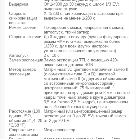
Выдержка
От 1/4000 до 30 секунд с шагом 1/3 EV;
выдержка от руки
Скорость
X=1/200 с; синхронизация с затвором при
синхронизации
выдержке не менее 1/200 с
вспышки
Режим съемки
Покадровая съемка, непрерывная съемка,
автоспуск, тихий затвор
Скорость съемки
До 3 кадров в секунду (ручная фокусировка,
режим «M» или «S», выдержка не более
1/250 с, для всех других настроек
установлены значения по умолчанию)
Автоспуск
2 с, 10 с
Замер экспозиции
Замер экспозиции TTL с помощью 420-
пиксельного датчика RGB
Метод замера
Матричный: 3D цветовой матричный замер II
экспозиции
(с объективами типа G и D); цветовой
матричный замер II (с другими объективами
со встроенными микропроцессорами);
центрозвешенный: 75 % измерений
приходится на круг диаметром 8 мм в центре
кадра; точечный: замер в круге диаметром
3,5 мм (около 2,5 % кадра), центрированном
по выбранной точке фокусировки
Расстояние (100
Матричный или центровзвешенный замер
единиц ISO,
экспозиции: от 0 до 20 EV; точечный замер:
объектив f/1,4, 20
от 2 до 20 EV
°C/68 °F)
Сопряжение с
Микропроцессор
экспонометром