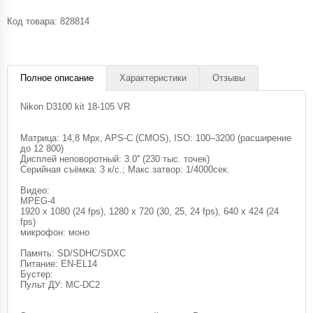
Код товара:
828814
Полное описание
Характеристики
Отзывы
Nikon D3100 kit 18-105 VR
Матрица: 14,8 Mpx, APS-C (CMOS), ISO: 100–3200 (расширение
до 12 800)
Дисплей неповоротный: 3.0'' (230 тыс. точек)
Серийная съёмка: 3 к/с.; Макс.затвор: 1/4000сек.
Видео:
MPEG-4
1920 x 1080 (24 fps), 1280 x 720 (30, 25, 24 fps), 640 x 424 (24
fps)
микрофон: моно
Память: SD/SDHC/SDXC
Питание: EN-EL14
Бустер:
Пульт ДУ: MC-DC2