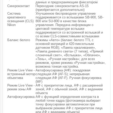
данных и предохраняющим фиксатором
Синхроконтакт
Переходник синхроконтакта AS-15
(приобретается дополнительно)
Система
Улучшенное беспроводное управление
креативного
поддерживается со вспышками SB-900, SB-
освещения (CLS)
800 или SU-800 в качестве блока
Nikon
управления. Передача информации о
цветовой температуре вспышки
поддерживается со встроенной вспышкой и
со всеми CLS-совместимыми вспышками
Баланс белого
Режимы «Авто» (баланс белого TTL с
основной матрицей и 420-пиксельным
датчиком RGB); «Лампа накаливания»,
«Лампа дневного света» (7 типов), «Прямой
слонечный свет», «Вспышка», «Облачно»,
«Тень», «Ручная настройка»; для всех
режимов, кроме режима «Ручная настройка»,
возможна тонкая настройка.
Режим Live View -
Автофокусировка (АФ): покадровая
встроенный мотор
следящая АФ (AF-S); непрерывная
объектива
следящая АФ (AF-F). Ручная фокусировка
(MF)
Режим Live View -
АФ с приоритетом лица, АФ с расширенной
режим зоны АФ
зоной, АФ с обычной зоной, АФ с ведением
объекта
Автофокусировка
АФ с функцией определения контраста в
любой точке кадра (фотокамера выбирает
точку фокусировки автоматически при
выбранном режиме АФ с приоритетом лица
или АФ с ведением объекта)