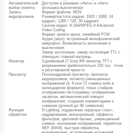
Автоматический
Доступен в режимах «Авто» и «Авто
выбор сюжета
(вспышка выключена)»
Запись
Формат файлов: MOV
видеороликов
Размер/частота кадров: 1920 / 1080, 24
кадра/с; 1280 / 720, 30 кадров/с
Сжатие видео: H.264/MPEG-4 Advanced
Video Coding
Формат записи звука: линейный РСМ
Аудио (звук): встроенный монофонический
микрофон. Возможность включения и
выключения.
Замер экспозиции: замер экспозиции TTL с
помощью главной матрицы
Монитор
3-дюймовый (7,5см) ЖК монитор TFT с
разрешением приблизительно 230 тыс. точек
и регулировкой яркости
Просмотр
Полнокадровый просмотр; просмотр
видеороликов; посмотр уменьшенных
изображений (4, 9 или 72 снимка либо в
календарном формате); показ слайдов;
отображение гистограммы; отображение
засветки; автоматический поворот
изображения; создание комментариев к
снимкам (длиной до 36 символов)
Функции
D-Lighting, подавление «красных глаз»,
обработки
кадрирование, монохромный, эффекты
фильтров, цветовой баланс, уменьшенный
снимок, наложение изображений, обработка
NEF (RAW), быстрая обработка,
выравнивание, исправление искажений,