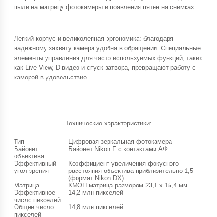
пыли на матрицу фотокамеры и появления пятен на снимках.
Легкий корпус и великолепная эргономика: благодаря
надежному захвату камера удобна в обращении. Специальные
элементы управления для часто используемых функций, таких
как Live View, D-видео и спуск затвора, превращают работу с
камерой в удовольствие.
Технические характеристики:
Тип
Цифровая зеркальная фотокамера
Байонет
Байонет Nikon F с контактами АФ
объектива
Эффективный
Коэффициент увеличения фокусного
угол зрения
расстояния объектива приблизительно 1,5
(формат Nikon DX)
Матрица
КМОП-матрица размером 23,1 x 15,4 мм
Эффективное
14,2 млн пикселей
число пикселей
Общее число
14,8 млн пикселей
пикселей