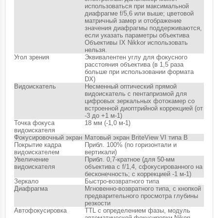
использоваться при максимальной
диафрагме f/5,6 или выше; цветовой
матричный замер и отображение
значения диафрагмы поддерживаются,
если указать параметры объектива
Объективы IX Nikkor использовать
нельзя.
Угол зрения
Эквивалентен углу для фокусного
расстояния объектива (в 1,5 раза
больше при использовании формата
DX)
Видоискатель
Несменный оптический прямой
видоискатель с пентапризмой для
цифровых зеркальных фотокамер со
встроенной диоптрийной коррекцией (от
-3 до +1 м-1)
Точка фокуса
18 мм (-1,0 м-1)
видоискателя
Фокусировочный экран
Матовый экран BriteView VI типа B
Покрытие кадра
Прибл. 100% (по горизонтали и
видоискателем
вертикали)
Увеличение
Прибл. 0,7-кратное (для 50-мм
видоискателя
объектива с f/1,4, сфокусированного на
бесконечность; с коррекцией -1 м-1)
Зеркало
Быстро-возвратного типа
Диафрагма
Мгновенно-возвратного типа, с кнопкой
предварительного просмотра глубины
резкости
Автофокусировка
TTL с определением фазы, модуль
автоматической фокусировки Nikon