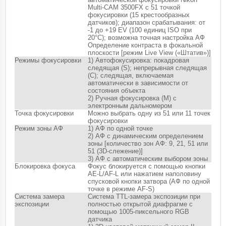
Multi-CAM 3500FX с 51 точкой
фокусировки (15 крестообразных
датчиков); диапазон срабатывания: от
-1 до +19 EV (100 единиц ISO при
20°C); возможна точная настройка АФ
Определение контраста в фокальной
плоскости [режим Live View («Штатив»)]
Режимы фокусировки
1) Автофокусировка: покадровая
следящая (S); непрерывная следящая
(C); следящая, включаемая
автоматически в зависимости от
состояния объекта
2) Ручная фокусировка (M) с
электронным дальномером
Точка фокусировки
Можно выбрать одну из 51 или 11 точек
фокусировки
Режим зоны АФ
1) АФ по одной точке
2) АФ с динамическим определением
зоны [количество зон АФ: 9, 21, 51 или
51 (3D-слежение)]
3) АФ с автоматическим выбором зоны
Блокировка фокуса
Фокус блокируется с помощью кнопки
AE-L/AF-L или нажатием наполовину
спусковой кнопки затвора (АФ по одной
точке в режиме AF-S)
Система замера
Система TTL-замера экспозиции при
экспозиции
полностью открытой диафрагме с
помощью 1005-пиксельного RGB
датчика