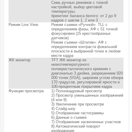
Семь ручных режимов с тонкой
настройкой, выбор цветовой
температуры;
брекетинг баланса белого: от 2 до 9
кадров с шагом 1, 2 или 3
Режим Live View
Режим съемки «Ручной»: TLL с
определением фазы, АФ с 51 точкой
фокусировки (15 крестообразных
датчиков)
Режим съемки «Штатив»: АФ с
определением контраста фокальной
плоскости в выбранной точке в любом
месте кадра
ЖК монитор
TFT ЖК монитор из
низкотемпературного
поликристаллического кремния с
диагональю 3 дюйма, разрешением 920
000 точек (VGA), широким углом обзора
170 градусов, регулировкой яркости и
100-процентным покрытием кадра
Функции просмотра
1) Полнокадровый просмотр
2) Просмотр уменьшенных изображений
(4 или 9)
3) Увеличение при просмотре
4) Слайд-шоу
5) Отображение гистограммы
6) Данные о съемке
7) Отображение засвеченных участков
8) Автоматический поворот
изображения