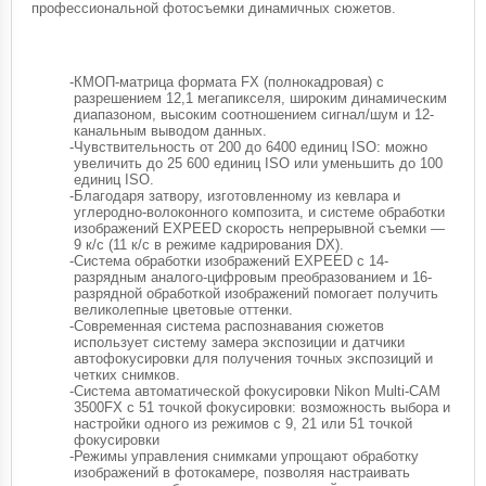
профессиональной фотосъемки динамичных сюжетов.
-
КМОП-матрица формата FX (полнокадровая) с
разрешением 12,1 мегапикселя, широким динамическим
диапазоном, высоким соотношением сигнал/шум и 12-
канальным выводом данных.
-
Чувствительность от 200 до 6400 единиц ISO: можно
увеличить до 25 600 единиц ISO или уменьшить до 100
единиц ISO.
-
Благодаря затвору, изготовленному из кевлара и
углеродно-волоконного композита, и системе обработки
изображений EXPEED скорость непрерывной съемки —
9 к/с (11 к/с в режиме кадрирования DX).
-
Система обработки изображений EXPEED с 14-
разрядным аналого-цифровым преобразованием и 16-
разрядной обработкой изображений помогает получить
великолепные цветовые оттенки.
-
Современная система распознавания сюжетов
использует систему замера экспозиции и датчики
автофокусировки для получения точных экспозиций и
четких снимков.
-
Система автоматической фокусировки Nikon Multi-CAM
3500FX с 51 точкой фокусировки: возможность выбора и
настройки одного из режимов с 9, 21 или 51 точкой
фокусировки
-
Режимы управления снимками упрощают обработку
изображений в фотокамере, позволяя настраивать