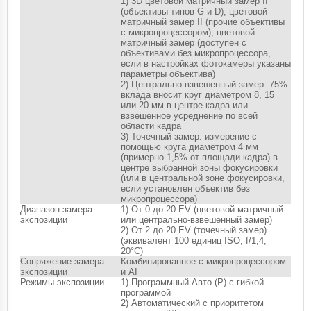
1) 3D цветовой матричный замер II
(объективы типов G и D); цветовой
матричный замер II (прочие объективы
с микропроцессором); цветовой
матричный замер (доступен с
объективами без микропроцессора,
если в настройках фотокамеры указаны
параметры объектива)
2) Центрально-взвешенный замер: 75%
вклада вносит круг диаметром 8, 15
или 20 мм в центре кадра или
взвешенное усреднение по всей
области кадра
3) Точечный замер: измерение с
помощью круга диаметром 4 мм
(примерно 1,5% от площади кадра) в
центре выбранной зоны фокусировки
(или в центральной зоне фокусировки,
если установлен объектив без
микропроцессора)
Диапазон замера
1) От 0 до 20 EV (цветовой матричный
экспозиции
или центрально-взвешенный замер)
2) От 2 до 20 EV (точечный замер)
(эквивалент 100 единиц ISO; f/1,4;
20°C)
Сопряжение замера
Комбинированное с микропроцессором
экспозиции
и AI
Режимы экспозиции
1) Программный Авто (P) с гибкой
программой
2) Автоматический с приоритетом