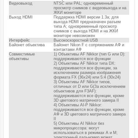
Видеовыход
NTSC или PAL; одновременный
просмотр снимков с видеовыхода и на
ЖКИ мониторе
Выход HDMI
Поддержка HDMI версии 1.3a; для
выхода HDMI предназначен разъем
типа A; одновременный просмотр
снимков с выхода HDMI и на ЖКИ
мониторе невозможен
Интерфейс
Высокоскоростной USB
Байонет объектива
Байонет Nikon F с сопряжением АФ и
контактами АФ
Совместимые
1) Объективы AF Nikkor (тип G или D):
объективы
поддерживаются все функции
2) Объективы AF Nikkor типа DX:
поддерживаются все функции, за
исключением размера изображения
формата FX (36x24) или 5:4 (30x24)
3) Объективы AF Nikkor типов,
отличных от D или G(За исключением
объективов для F3AF):
поддерживаются все функции, кроме
3D цветового матричного замера II
4) Объективы AI-P Nikkor:
поддерживаются все функции, кроме
АФ и 3D цветового матричного замера
II
5) Объективы AI Nikkor без
микропроцессора: могут
использоваться в режимах А и M;
электронный дальномер может