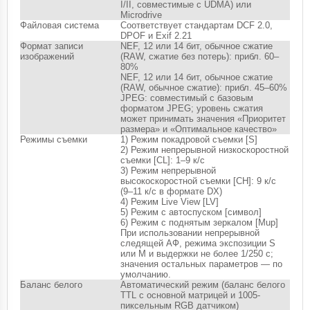
I/II, совместимые с UDMA) или
Microdrive
Файловая система
Соответствует стандартам DCF 2.0,
DPOF и Exif 2.21
Формат записи
NEF, 12 или 14 бит, обычное сжатие
изображений
(RAW, сжатие без потерь): прибл. 60–
80%
NEF, 12 или 14 бит, обычное сжатие
(RAW, обычное сжатие): прибл. 45–60%
JPEG: совместимый с базовым
форматом JPEG; уровень сжатия
может принимать значения «Приоритет
размера» и «Оптимальное качество»
Режимы съемки
1) Режим покадровой съемки [S]
2) Режим непрерывной низкоскоростной
съемки [CL]: 1–9 к/с
3) Режим непрерывной
высокоскоростной съемки [CH]: 9 к/с
(9–11 к/с в формате DX)
4) Режим Live View [LV]
5) Режим с автоспуском [символ]
6) Режим с поднятым зеркалом [Mup]
При использовании непрерывной
следящей АФ, режима экспозиции S
или M и выдержки не более 1/250 с;
значения остальных параметров — по
умолчанию.
Баланс белого
Автоматический режим (баланс белого
TTL с основной матрицей и 1005-
пиксельным RGB датчиком)