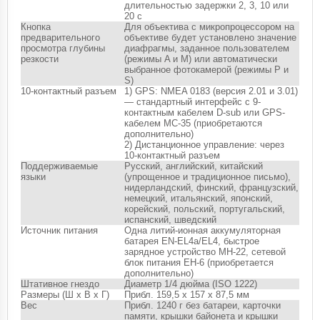
длительностью задержки 2, 3, 10 или
20 с
Кнопка
Для объектива с микропроцессором на
предварительного
объективе будет установлено значение
просмотра глубины
диафрагмы, заданное пользователем
резкости
(режимы A и M) или автоматически
выбранное фотокамерой (режимы P и
S)
10-контактный разъем
1) GPS: NMEA 0183 (версия 2.01 и 3.01)
— стандартный интерфейс с 9-
контактным кабелем D-sub или GPS-
кабелем MC-35 (приобретаются
дополнительно)
2) Дистанционное управление: через
10-контактный разъем
Поддерживаемые
Русский, английский, китайский
языки
(упрощенное и традиционное письмо),
нидерландский, финский, французский,
немецкий, итальянский, японский,
корейский, польский, португальский,
испанский, шведский
Источник питания
Одна литий-ионная аккумуляторная
батарея EN-EL4a/EL4, быстрое
зарядное устройство MH-22, сетевой
блок питания EH-6 (приобретается
дополнительно)
Штативное гнездо
Диаметр 1/4 дюйма (ISO 1222)
Размеры (Ш х В х Г)
Прибл. 159,5 x 157 x 87,5 мм
Вес
Прибл. 1240 г без батареи, карточки
памяти, крышки байонета и крышки