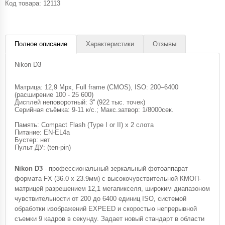
Код товара:
12113
Полное описание
Характеристики
Отзывы
Nikon D3
Матрица: 12,9 Mpx, Full frame (CMOS), ISO: 200–6400
(расширение 100 - 25 600)
Дисплей неповоротный: 3'' (922 тыс. точек)
Серийная съёмка: 9-11 к/с.; Макс.затвор: 1/8000сек.
Память: Compact Flash (Type I or II) x 2 слота
Питание: EN-EL4a
Бустер: нет
Пульт ДУ: (ten-pin)
Nikon D3
- профессиональный зеркальный фотоаппарат
формата FX (36.0 х 23.9мм) с высокочувствительной КМОП-
матрицей разрешением 12,1 мегапикселя, широким диапазоном
чувствительности от 200 до 6400 единиц ISO, системой
обработки изображений EXPEED и скоростью непрерывной
съемки 9 кадров в секунду. Задает новый стандарт в области