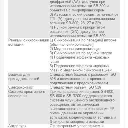
диафрагмой (AA): доступен при
использовании вспышки SB-800 и
объектива с микропроцессором
3) Автоматический режим, отличный от
TTL (A): доступен при использовании
вспышек SB-800, 28, 27 и 22s
4) Ручной режим с приоритетом
расстояния (GN): доступен при
использовании вспышки SB-800
Режимы синхронизации
1) Синхронизация по передней шторке
вспышки
(обычная синхронизация)
2) Медленная синхронизация
3) Синхронизация по задней шторке
4) Подавление эффекта «красных
глаз»
5) Подавление эффекта «красных
глаз» с медленной синхронизацией
Башмак для
Стандартный башмак с разъемом ISO
принадлежностей
518 и возможностью «горячего»
подключения с предохранителем
Синхроконтакт
Стандартный разъем ISO 519
Система креативного
При использовании вспышек SB-800,
освещения
SB-600 и SB-R200 поддерживаются
система улучшенного беспроводного
освещения, автоматическая
высокоскоростная синхронизация FP,
обмен данными об управлении
вспышкой, моделирующая вспышка и
блокировка мощности вспышки
Автоспуск
С электронным управлением и