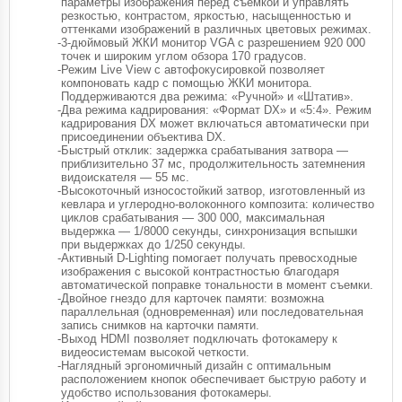
параметры изображения перед съемкой и управлять
резкостью, контрастом, яркостью, насыщенностью и
оттенками изображений в различных цветовых режимах.
-
3-дюймовый ЖКИ монитор VGA с разрешением 920 000
точек и широким углом обзора 170 градусов.
-
Режим Live View с автофокусировкой позволяет
компоновать кадр с помощью ЖКИ монитора.
Поддерживаются два режима: «Ручной» и «Штатив».
-
Два режима кадрирования: «Формат DX» и «5:4». Режим
кадрирования DX может включаться автоматически при
присоединении объектива DX.
-
Быстрый отклик: задержка срабатывания затвора —
приблизительно 37 мс, продолжительность затемнения
видоискателя — 55 мс.
-
Высокоточный износостойкий затвор, изготовленный из
кевлара и углеродно-волоконного композита: количество
циклов срабатывания — 300 000, максимальная
выдержка — 1/8000 секунды, синхронизация вспышки
при выдержках до 1/250 секунды.
-
Активный D-Lighting помогает получать превосходные
изображения с высокой контрастностью благодаря
автоматической поправке тональности в момент съемки.
-
Двойное гнездо для карточек памяти: возможна
параллельная (одновременная) или последовательная
запись снимков на карточки памяти.
-
Выход HDMI позволяет подключать фотокамеру к
видеосистемам высокой четкости.
-
Наглядный эргономичный дизайн с оптимальным
расположением кнопок обеспечивает быструю работу и
удобство использования фотокамеры.