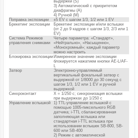
выдержки (S)
3) Автоматический с приоритетом
диафрагмы (A)
4) Ручной (M)
Поправка экспозиции
±5 EV с шагом 1/3, 1/2 или 1 EV
Брекетинг экспозиции
Брекетинг экспозиции и/или вспышки
(от 2 до 9 кадров с шагом 1/3, 2/3 или 1
EV)
Система Режимов
Четыре параметра: «Стандарт»,
управления снимками
«Нейтрально», «Насыщенно»,
«Монохромный»; каждый параметр
можно настроить
Блокировка экспозиции
Измеренное значение экспозиции
блокируется нажатием кнопки AE-L/AF-
L
Затвор
Электронно-управляемый
вертикальный фокальный затвор с
выдержкой от 1/8000 до 30 секунд с
шагом 1/3, 1/2 или 1 EV и ручной
выдержкой
Синхроконтакт
X = 1/250 с; синхронизация вспышки
при выдержках до 1/250 с
Управление вспышкой
1) TTL-управление вспышкой с
помощью 1005-пиксельного RGB
датчика; i-TTL сбалансированная
заполняющая вспышка или
стандартная i-TTL вспышка при
использовании вспышек SB-800, SB-
600 или SB-400
2) Режим с автоматической