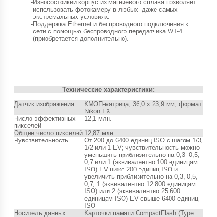
-
Износостойкий корпус из магниевого сплава позволяет
использовать фотокамеру в любых, даже самых
экстремальных условиях.
-
Поддержка Ethernet и беспроводного подключения к
сети с помощью беспроводного передатчика WT-4
(приобретается дополнительно).
Технические характеристики:
Датчик изображения
КМОП-матрица, 36,0 x 23,9 мм; формат
Nikon FX
Число эффективных
12,1 млн.
пикселей
Общее число пикселей
12,87 млн
Чувствительность
От 200 до 6400 единиц ISO с шагом 1/3,
1/2 или 1 EV; чувствительность можно
уменьшить приблизительно на 0,3, 0,5,
0,7 или 1 (эквивалентно 100 единицам
ISO) EV ниже 200 единиц ISO и
увеличить приблизительно на 0,3, 0,5,
0,7, 1 (эквивалентно 12 800 единицам
ISO) или 2 (эквивалентно 25 600
единицам ISO) EV свыше 6400 единиц
ISO
Носитель данных
Карточки памяти CompactFlash (Type