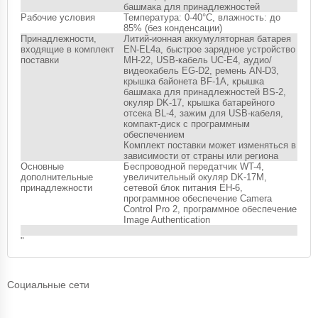
башмака для принадлежностей
Рабочие условия
Температура: 0-40°C, влажность: до
85% (без конденсации)
Принадлежности,
Литий-ионная аккумуляторная батарея
входящие в комплект
EN-EL4a, быстрое зарядное устройство
поставки
MH-22, USB-кабель UC-E4, аудио/
видеокабель EG-D2, ремень AN-D3,
крышка байонета BF-1A, крышка
башмака для принадлежностей BS-2,
окуляр DK-17, крышка батарейного
отсека BL-4, зажим для USB-кабеля,
компакт-диск с программным
обеспечением
Комплект поставки может изменяться в
зависимости от страны или региона
Основные
Беспроводной передатчик WT-4,
дополнительные
увеличительный окуляр DK-17M,
принадлежности
сетевой блок питания EH-6,
программное обеспечение Camera
Control Pro 2, программное обеспечение
Image Authentication
"
Социальные сети