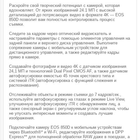
Раскройте свой творческий потенциал с камерой, которая
вдохновляет. От ярких изображений 24.1 МП с высокой
детализацией до потрясающих видео в формате 4K — EOS
850D позволит вам полностью контролировать процесс
съемки.
Следите за кадром через оптический видоискатель и
настраивайте параметры с помощью элементов управления на
задней панели и верхнего диска управления. Выполните
сопряжение камеры с мобильным устройством для
дистанционного управления, а также редактируйте кадры
прямо в камере.
Создавайте фотографии и видео 4K с датчиком изображения
24,1 МП и технологией Dual Pixel CMOS AF, а также датчиком
автофокусировки емкостью 45 точек крестового типа и
системой iTR (автофокусировка с функцией слежения и
распознавания).
Отслеживайте объекты в режиме съемки до 7 кадров/сек.,
используйте автофокусировку на глазах в режиме Live View,
улучшенную автофокусировку iTR с обнаружением лиц, а
также сенсорный экран с регулируемым углом наклона, чтобы
не упускать интересные моменты и создавать лучшие
изображения.
Подключайте камеру EOS 850D к мобильным устройствам
через Bluetooth®* и Wi-Fi, редактируйте изображения в DPP
Express** для полноценной обработки RAW даже в поездках, а