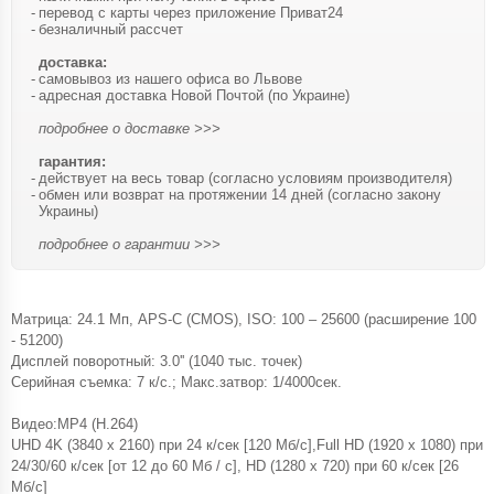
перевод с карты через приложение Приват24
безналичный рассчет
доставка:
самовывоз из нашего офиса во Львове
адресная доставка Новой Почтой (по Украине)
подробнее о доставке >>>
гарантия:
действует на весь товар (согласно условиям производителя)
обмен или возврат на протяжении 14 дней (согласно закону
Украины)
подробнее о гарантии >>>
Матрица: 24.1 Мп, APS-C (CMOS), ISO: 100 – 25600 (расширение 100
- 51200)
Дисплей поворотный: 3.0'' (1040 тыс. точек)
Серийная съемка: 7 к/с.; Макс.затвор: 1/4000сек.
Видео:MP4 (H.264)
UHD 4K (3840 x 2160) при 24 к/сек [120 Мб/с],Full HD (1920 x 1080) при
24/30/60 к/сек [от 12 до 60 Мб / с], HD (1280 x 720) при 60 к/сек [26
Мб/с]