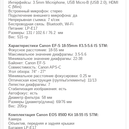
Интерфейсы: 3.5mm Microphone, USB Micro-B (USB 2.0), HDMI
C (Mini)
Встроенный микрофон: стерео
Подключение внешнего микрофона: да
Непрерывная съемка: 7 к/сек
Беспроводная связь: Bluetooth, Wi-Fi
Питание: LP-E17
Размеры: 131 / 102.6 / 76.2 мм
Вес: 515 гр
Характеристики Canon EF-S 18-55mm f/3.5-5.6 IS STM:
Фокусное расстояние: 18-55 мм
Максимальное значение диафрагмы: 3.5-5.6
Минимальное значение диафрагмы: 22-38
Байонет: Canon EF-S
Совместимость: Canon APS-C
Угол обзора: 74° - 27°
Минимальное расстояние фокусировки: 0.25 м
Оптическая конструкция (группы/элементы): 11/13
Лепестки диафрагмы: 7
Стабилизация изображения: есть
Автофокус: есть
Диаметр фильтра: 58 мм
Размеры (диаметр/длина): 69/76 мм
Вес: 205гр
Комплектация Canon EOS 850D Kit 18-55 IS STM:
Камера
Объектив, передняя и задняя крышки
Батарея LP-E17