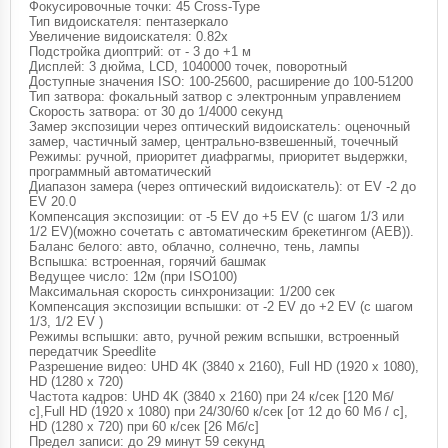
Фокусировочные точки: 45 Cross-Type
Тип видоискателя: пентазеркало
Увеличение видоискателя: 0.82x
Подстройка диоптрий: от - 3 до +1 м
Дисплей: 3 дюйма, LCD, 1040000 точек, поворотный
Доступные значения ISO: 100-25600, расширение до 100-51200
Тип затвора: фокальный затвор с электронным управлением
Скорость затвора: от 30 до 1/4000 секунд
Замер экспозиции через оптический видоискатель: оценочный
замер, частичный замер, центрально-взвешенный, точечный
Режимы: ручной, приоритет диафрагмы, приоритет выдержки,
программный автоматический
Диапазон замера (через оптический видоискатель): от EV -2 до
EV 20.0
Компенсация экспозиции: от -5 EV до +5 EV (с шагом 1/3 или
1/2 EV)(можно сочетать с автоматическим брекетингом (AEB)).
Баланс белого: авто, облачно, солнечно, тень, лампы
Вспышка: встроенная, горячий башмак
Ведущее число: 12м (при ISO100)
Максимальная скорость синхронизации: 1/200 сек
Компенсация экспозиции вспышки: от -2 EV до +2 EV (с шагом
1/3, 1/2 EV )
Режимы вспышки: авто, ручной режим вспышки, встроенный
передатчик Speedlite
Разрешение видео: UHD 4K (3840 x 2160), Full HD (1920 x 1080),
HD (1280 x 720)
Частота кадров: UHD 4K (3840 x 2160) при 24 к/сек [120 Мб/
с],Full HD (1920 x 1080) при 24/30/60 к/сек [от 12 до 60 Мб / с],
HD (1280 x 720) при 60 к/сек [26 Мб/с]
Предел записи: до 29 минут 59 секунд