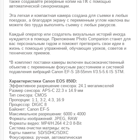
также создавайте резервные копии на ПК с помощью
автоматической синхронизации.
Эта легкая и компактная камера создана для съемки в любых
поездках, а благодаря экрану с переменным углом наклона вы
можете без труда выполнять съемку с любых ракурсов.
Каждый оператор или создатель визуальных историй иногда
нуждается в помощи. Приложение Photo Companion станет для
вас персональным гидом и поможет претворить свои идеи в
жизнь с помощью упражнений, обучающих уроков, советов и
технических приемов.
*В комплект поставки камеры включен высококачественный
объектив с переменным фокусным расстоянием и системой
подавления вибраций Canon EF-S 18-55mm f/3.5-5.6 IS STM.
Характеристики Canon EOS 850D:
Эффективное разрешение сенсора: 24.1 мегапикселей
Размер сенсора: APS-C 22.3 x 14.9 мм
Тип сенсора: CMOS
Пропорции: 1:1, 3:2, 4:3, 16:9
Процессор: DIGIC 8
Байонет: Canon EF-S
Максимальное разрешение: 6000 x 4000
Форматы изображений: JPEG, RAW
Форматы видео: MP4/H.264 4:2:0 8-Bit
Система очистки матрицы: есть
Карты памяти: SD/SDHC/SDXC
Фокусировка: ручная, автоматическая