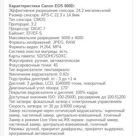
Характеристики Canon EOS 800D:
Эффективное разрешение сенсора: 24.2 мегапикселей
Размер сенсора: APS-C 22.3 x 14.9мм
Тип сенсора: CMOS
Пропорции: 3:2
Процессор: DIGIC 7
Байонет: EF/EF-S
Максимальное разрешение: 6000 x 4000
Форматы изображений: JPEG, RAW
Форматы видео: H.264, MP4
Система очистки матрицы: есть
Карты памяти: SD/SDHC/SDXC
Фокусировка: ручная, автоматическая
Фокусировочные точки: 45
Тип видоискателя: пентазеркало
Увеличение видоискателя: 0.82x
Подстройка диоптрий: от - 3 до +1 м
Дисплей: 3 дюйма, LCD, 1040000 точек, поворотный
Диагональный угол обзора: 170°
Покрытие видоискателя и дисплея: 100% кадра
Доступные значения ISO: 100-25600, расширение до 100-51200
Тип затвора: фокальный затвор с электронным управлением
Скорость затвора: от 30 до 1/4000 секунд
Замер экспозиции через оптический видоискатель: оценочный
замер, частичный замер, центрально-взвешенный, точечный
Замер в режиме Live View на ЖК-экране: оценочный замер,
частичный замер, центрально-взвешенный, точечный
Режимы: ручной, приоритет диафрагмы, приоритет выдержки,
программный автоматический