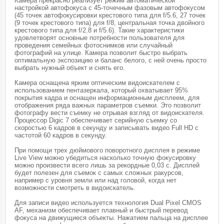
Камера прекрасно реализует режим автоматической
настройкой автофокуса с 45-точечным фазовым автофокусом
(45 точек автофокусировки крестового типа для f/5.6, 27 точек
(9 точек крестового типа) для f/8, центральная точка двойного
крестового типа для f/2.8 и f/5.6). Такие характеристики
удовлетворят основные потребности пользователя для
проведения семейных фотоснимков или случайный
фотографий на улице. Камера позволит быстро выбрать
оптимальную экспозицию и баланс белого, с ней очень просто
выбрать нужный объект и снять его.
Камера оснащена ярким оптическим видоискателем с
использованием пентазеркала, который охватывает 95%
покрытия кадра и оснащен информационным дисплеем, для
отображения ряда важных параметров съемки. Это позволит
фотографу вести съемку не отрывая взгляд от видоискателя.
Процессор Digic 7 обеспечивает серийную съемку со
скоростью 6 кадров в секунду и записывать видео Full HD с
частотой 60 кадров в секунду.
При помощи трех дюймового поворотного дисплея в режиме
Live View можно убедиться насколько точную фокусировку
можно произвести всего лишь за рекордные 0,03 с. Дисплей
будет полезен для съемок с самых сложных ракурсов,
например с уровня земли или над головой, когда нет
возможности смотреть в видоискатель.
Для записи видео используется технология Dual Pixel CMOS
AF, механизм обеспечивает плавный и быстрый перевод
фокуса на движущиеся объекты. Нажатием пальца на дисплее