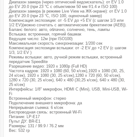
Диапазон замера (через оптический видоискатель): от EV 1.0
до EV 20.0 (при 23 °C с объективом 50 мм f/1.4 и ISO 100)
Диапазон замера (в режиме Live View на ЖК-экране): от EV 1.0
до EV 20.0 (при 23 °C, ISO 100, оценочный замер)
Компенсация экспозиции: от -5 EV до +5 EV (с шагом 1/3 или
1/2 EV)(можно сочетать с автоматическим брекетингом (AEB)).
Баланс белого: авто, облачно, солнечно, тень, лампы
Вспышка: встроенная, горячий башмак
Ведущее число: 12м (при ISO100)
Максимальная скорость синхронизации: 1/200 сек
Компенсация экспозиции вспышки: от -2 EV до +2 EV (с шагом
1/3, 1/2 EV )
Режимы вспышки: авто, ручной режим вспышки, встроенный
передатчик Speedlite
Разрешение видео: 1920 x 1080p (Full HD)
Частота кадров: 1920 x 1080 (60, 50 к/сек),1920 x 1080 (30, 25,
24 к/сек), 1920 x 1080 (30, 25 к/сек),1280 x 720 (60, 50 к/сек),
1280 x 720 (30, 25 к/сек), 640 x 480 (30,25 к/сек), 640 x 480 (30,
25 к/сек)
Интерфейсы: 1/8" микрофон, HDMI C (Mini), USB, Mini-USB, Wi-
Fi
Встроенный микрофон: стерео
Подключение внешнего микрофона: да
Непрерывная съемка: 6 к/сек
Беспроводная связь: встроенный Wi-Fi
Питание: LP-E17
Пульт ДУ: BR-E1
Размеры: 131 / 99.9 / 76.2 мм
Вес: 532 гр