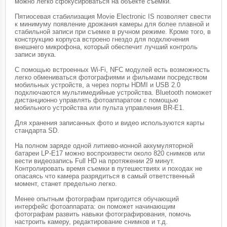
можно легко сфокусироваться на объекте съемки.
Пятиосевая стабилизация Movie Electronic IS позволяет свести
к минимуму появление дрожания камеры для более плавной и
стабильной записи при съемке в ручном режиме. Кроме того, в
конструкцию корпуса встроено гнездо для подключения
внешнего микрофона, который обеспечит лучший контроль
записи звука.
С помощью встроенных Wi-Fi, NFC модулей есть возможность
легко обмениваться фотографиями и фильмами посредством
мобильных устройств, а через порты HDMI и USB 2.0
подключаются мультимедийные устройства. Bluetooth поможет
дистанционно управлять фотоаппаратом с помощью
мобильного устройства или пульта управления BR-E1.
Для хранения записанных фото и видео используются карты
стандарта SD.
На полном заряде одной литиево-ионной аккумуляторной
батареи LP-E17 можно воспроизвести около 820 снимков или
вести видеозапись Full HD на протяжении 29 минут.
Контролировать время съемки в путешествиях и походах не
опасаясь что камера разрядиться в самый ответственный
момент, станет предельно легко.
Менее опытным фотографам пригодится обучающий
интерфейс фотоаппарата: он поможет начинающим
фотографам развить навыки фотографирования, помочь
настроить камеру, редактирование снимков и т.д.