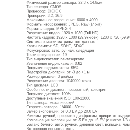
Физический размер сенсора: 22,3 x 14,9мм
Тип сенсора: CMOS
Процессор: DIGIC 6
Пропорции: 3:2, 16:9
Максимальное разрешение: 6000 x 4000
Форматы изображений: JPEG, Raw (14бит)
Форматы видео: MPEG-4
Разрешение видео: 1920 х 1080 (Full HD)
Частота кадров: 1920 х 1080 (29.97к/сек), 1280 х 720 (59.94
Система очистки матрицы: нет данных
Карты памяти: SD, SDHC, SDXC
Фокусировка: авто, ручная, следящая
Точки фокусировки: 19
Тип видоискателя: пентазеркало
Увеличение видоискателя: 0.82
Покрытие видоискателя: 95%
Подстройка диоптрий: от -3 до +1 м
Размер дисплея: 3 дюйма
Разрешение дисплея: 1040000 точек
Тип дисплея: LCD
Особенности дисплея: поворотный, тачскрин
Покрытие дисплея: 100%
Доступные значения ISO: 100-12800
Тип затвора: механический
Скорость затвора: 1/4000 - 30сек
Замер экспозиции: от 0.0 EV до 20.0 EV
Режимы: ручной, приоритет диафрагмы, приоритет выдерж
Компенсация экспозиции: от -5 EV до +5 EV (с шагом 1/3 и
Баланс белого: авто, ручной, дневной свет, вспышка, лам
Встроенная вспышка: есть