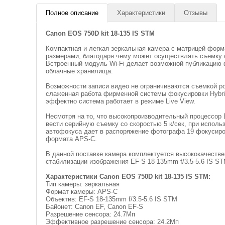
Полное описание
Характеристики
Отзывы
Canon EOS 750D kit 18-135 IS STM
Компактная и легкая зеркальная камера с матрицей фо
размерами, благодаря чему может осуществлять съемку 
Встроенный модуль Wi-Fi делает возможной публикацию 
облачные хранилища.
Возможности записи видео не ограничиваются съемкой ро
слаженная работа фирменной системы фокусировки Hybrid
эффектно система работает в режиме Live View.
Несмотря на то, что высокопроизводительный процессор 
вести серийную съемку со скоростью 5 к/сек, при испол
автофокуса дает в распоряжение фотографа 19 фокусиро
формата APS-C.
В данной поставке камера комплектуется высококачеств
стабилизации изображения EF-S 18-135mm f/3.5-5.6 IS ST
Характеристики Canon EOS 750D kit 18-135 IS STM:
Тип камеры: зеркальная
Формат камеры: APS-C
Объектив: EF-S 18-135mm f/3.5-5.6 IS STM
Байонет: Canon EF, Canon EF-S
Разрешение сенсора: 24.7Мп
Эффективное разрешение сенсора: 24.2Мп