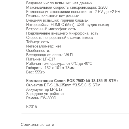
Ведущее число вспышки: нет данных
Максимальная скорость синхронизации: 1/200
Компенсация экспозиции вспышки: от -2 EV до +2 EV
Режимы вспышки: нет данных
Внешняя вспышка: горячий башмак
Интерфейсы: HDMI C (Mini), USB, аудио выход
Встроенный микрофон: есть
Подключение внешнего микрофона: есть
Скорость непрерывной съемки: 5к/сек
Таймер: есть
Интервалометр: нет
Особенности:
Беспроводная связь: Wi-Fi
Питание: LP-E17
Рабочая температура: от 0°C до 40°C
Габариты: 132 x 101 x 78мм
Вес: 555гр
Комплектация Canon EOS 750D kit 18-135 IS STM:
Объектив EF-S 18-135mm f/3.5-5.6 IS STM
Аккумулятор LP-E17
Зарядное устройство
Ремень EW-300D
K2015
Социальные сети