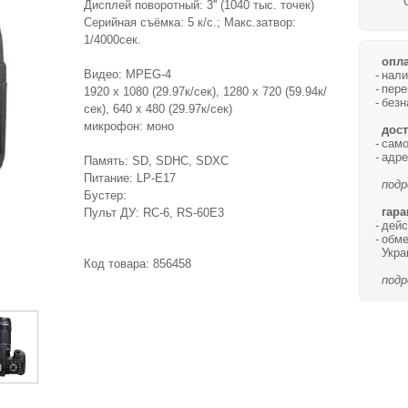
Дисплей поворотный: 3'' (1040 тыс. точек)
Серийная съёмка: 5 к/с.; Макс.затвор:
1/4000сек.
опла
Видео: MPEG-4
нали
пере
1920 х 1080 (29.97к/сек), 1280 х 720 (59.94к/
безн
сек), 640 х 480 (29.97к/сек)
микрофон: моно
дост
само
адре
Память: SD, SDHC, SDXC
Питание: LP-E17
подр
Бустер:
гара
Пульт ДУ: RC-6, RS-60E3
дейс
обме
Укра
Код товара:
856458
подр