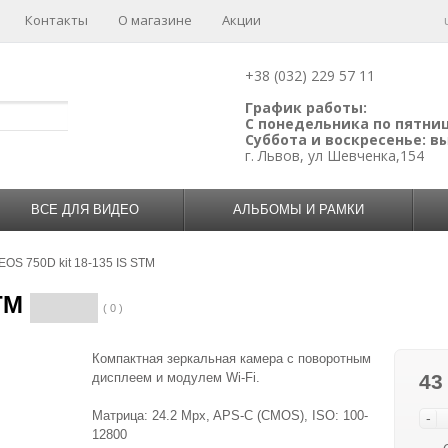
Контакты
О магазине
Акции
+38 (032) 229 57 11
График работы:
С понедельника по пятницу
Суббота и воскресенье: 
г. Львов, ул Шевченка,154
ВСЕ ДЛЯ ВИДЕО
АЛЬБОМЫ И РАМКИ
EOS 750D kit 18-135 IS STM
TM
( 0 )
Компактная зеркальная камера с поворотным
дисплеем и модулем Wi-Fi.
43
Матрица: 24.2 Mpx, APS-C (CMOS), ISO: 100-
-
12800