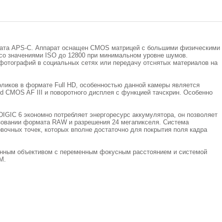
рмата APS-C. Аппарат оснащен CMOS матрицей с большими физическими
со значениями ISO до 12800 при минимальном уровне шумов.
фотографий в социальных сетях или передачу отснятых материалов на
ликов в формате Full HD, особенностью данной камеры является
 CMOS AF III и поворотного дисплея с функцией тачскрин. Особенно
DIGIC 6 экономно потребляет энергоресурс аккумулятора, он позволяет
ьзовании формата RAW и разрешения 24 мегапикселя. Система
вочных точек, которых вполне достаточно для покрытия поля кадра
енным объективом с переменным фокусным расстоянием и системой
M.