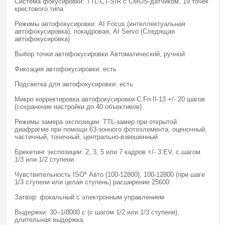
Система фокусировки: TTL-CT-SIR с CMOS-датчиком, 19 точек
крестового типа
Режимы автофокусировки: AI Focus (интеллектуальная
автофокусировка), покадровая, AI Servo (Следящая
автофокусировка)
Выбор точки автофокусировки Автоматический, ручной
Фиксация автофокусировки: есть
Подсветка для автофокусировки: есть
Микро корректировка автофокусировки C.Fn II-13 +/- 20 шагов
(сохранение настройки до 40 объективов)
Режимы замера экспозиции: TTL-замер при открытой
диафрагме при помощи 63-зонного фотоэлемента, оценочный,
частичный, точечный, центрально-взвешенный
Брекетинг экспозиции: 2, 3, 5 или 7 кадров +/- 3 EV, с шагом
1/3 или 1/2 ступени
Чувствительность ISO* Авто (100-12800), 100-12800 (при шаге
1/3 ступени или целая ступень) расширение 25600
Затвор: фокальный с электронным управлением
Выдержки: 30–1/8000 с (с шагом 1/2 или 1/3 ступени),
длительная выдержка