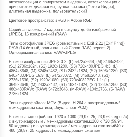
автоэкспозиция с приоритетом выдержки, автоэкспозиция с
приоритетом диафрагмы, ручная съемка (Фото и Видео),
длительная выдержка, пользовательский
Цветовое пространство: sRGB и Adobe RGB
Серийная съемка: 7 кадров в секунду до 65 изображений
(JPEG), 16 изображений (RAW)
Типы фотофайлов JPEG (совместимый с Exif 2.21 [Exif Print])
RAW (14-битный, оригинальный Canon RAW, версия 2)
Одновременная запись RAW+JPEG
Размер изображения:JPEG 3:2: (L) 5472x3648, (M) 3468x2432,
(S1) 2736x1824, (S2) 1920x1280, (S3) 720x480JPEG 4:3: (L)
4864x3648, (M) 3248x2432, (S1) 2432x1824, (S2) 1696x1280, (S3)
640x480JPEG 16:9: (L) 5472x3072, (M) 3468x2048, (S1)
2736x1536, (S2) 1920x1080, (S3) 720x408JPEG 1:1: (L)
3648x3648, (M) 2432x2432, (S1) 1824x1824, (S2) 1280x1280, (S3)
480x480RAW: (RAW) 5472x3648, (M-RAW) 4104x2736, (S-RAW)
2736x1824
Типы видеофайлов: MOV (Видео: H.264 с внутрикадровым/
межкадровым сжатием, Звук: Linear PCM)
Размеры видеофайлов: 1920 x 1080 (29,97, 25, 23,976 кадров/с)
с внутрикадровым / межкадровым сжатием1280 x 720 (59,94,
50 кадров/с) с внутрикадровым / межкадровым сжатием640 x
480 (29,97; 25 кадров/с) с межкадровым сжатием