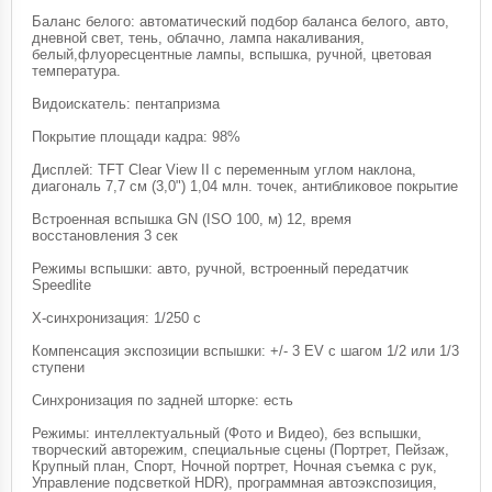
Баланс белого: автоматический подбор баланса белого, авто,
дневной свет, тень, облачно, лампа накаливания,
белый,флуоресцентные лампы, вспышка, ручной, цветовая
температура.
Видоискатель: пентапризма
Покрытие площади кадра: 98%
Дисплей: TFT Clear View II с переменным углом наклона,
диагональ 7,7 см (3,0") 1,04 млн. точек, антибликовое покрытие
Встроенная вспышка GN (ISO 100, м) 12, время
восстановления 3 сек
Режимы вспышки: авто, ручной, встроенный передатчик
Speedlite
X-синхронизация: 1/250 c
Компенсация экспозиции вспышки: +/- 3 EV с шагом 1/2 или 1/3
ступени
Синхронизация по задней шторке: есть
Режимы: интеллектуальный (Фото и Видео), без вспышки,
творческий авторежим, специальные сцены (Портрет, Пейзаж,
Крупный план, Спорт, Ночной портрет, Ночная съемка с рук,
Управление подсветкой HDR), программная автоэкспозиция,