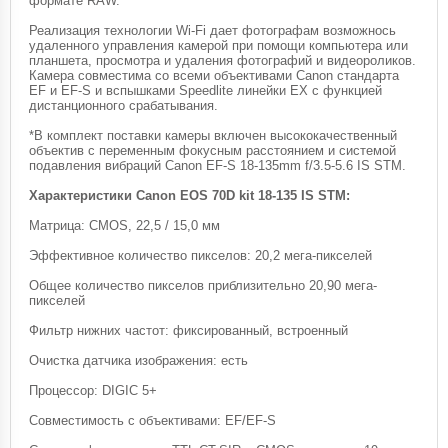
формате RAW.
Реализация технологии Wi-Fi дает фотографам возможнось
удаленного управления камерой при помощи компьютера или
планшета, просмотра и удаления фотографий и видеороликов.
Камера совместима со всеми объективами Canon стандарта
EF и EF-S и вспышками Speedlite линейки EX с функцией
дистанционного срабатывания.
*В комплект поставки камеры включен высококачественный
объектив с переменным фокусным расстоянием и системой
подавления вибраций Canon EF-S 18-135mm f/3.5-5.6 IS STM.
Характеристики Canon EOS 70D kit 18-135 IS STM:
Матрица: CMOS, 22,5 / 15,0 мм
Эффективное количество пикселов: 20,2 мега-пикселей
Общее количество пикселов приблизительно 20,90 мега-
пикселей
Фильтр нижних частот: фиксированный, встроенный
Очистка датчика изображения: есть
Процессор: DIGIC 5+
Совместимость с объективами: EF/EF-S