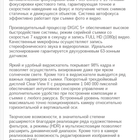
фокусировки крестового типа, гарантирующая точное и
скоростное наведение на фокус и получение четких снимков
статичных и движущихся объектов. Система автофокуса
эффективно работает при съемке фото и видео.
Производительный процессор DIGIC 5+ обеспечивает высокое
быстродействие системы, режим серийной съемки со
скоростью 7 кадров в секунду и запись FULL HD (1080p) видео.
Качественные микрофоны осуществляют запись
стереофонического звука в видеороликах. Идеальное
экспонирование гарантируется двухуровневым 63-зонным
датчиком.
Яркий и удобный видоискатель покрывает 98% кадра и
позволяет осуществлять визирование даже при ярком
солнечном свете. Кроме того в видоискателе выводится ряд
важных параметров съемки. Поворотный трехдюймовый
дисплей Clear View II с разрешением 1 040 000 пикселей
обеспечивает интуитивное сенсорное управление и
дополнительное удобство при построении композиции и
съемке с любого ракурса. Встроенный уровень позволяет
максимально точно позиционировать камеру относительно
горизонтальной и вертикальной оси.
Творческие возможности, в значительной степени
расширяются благодаря реализации ряда художественных
фильтров, а режимы (HDR) и мультиэкспозиции позволяют
расширить динамический диапазон. Кроме того в камере
реализована возможность редактирования изображений в