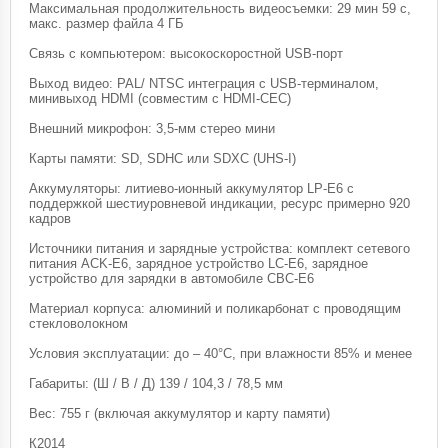
Максимальная продолжительность видеосъемки: 29 мин 59 с,
макс. размер файла 4 ГБ
Связь с компьютером: высокоскоростной USB-порт
Выход видео: PAL/ NTSC интеграция с USB-терминалом,
минивыход HDMI (совместим с HDMI-CEC)
Внешний микрофон: 3,5-мм стерео мини
Карты памяти: SD, SDHC или SDXC (UHS-I)
Аккумуляторы: литиево-ионный аккумулятор LP-E6 с
поддержкой шестиуровневой индикации, ресурс примерно 920
кадров
Источники питания и зарядные устройства: комплект сетевого
питания ACK-E6, зарядное устройство LC-E6, зарядное
устройство для зарядки в автомобиле CBC-E6
Материал корпуса: алюминий и поликарбонат с проводящим
стекловолокном
Условия эксплуатации: до – 40°C, при влажности 85% и менее
Габариты: (Ш / В / Д) 139 / 104,3 / 78,5 мм
Вес: 755 г (включая аккумулятор и карту памяти)
К2014