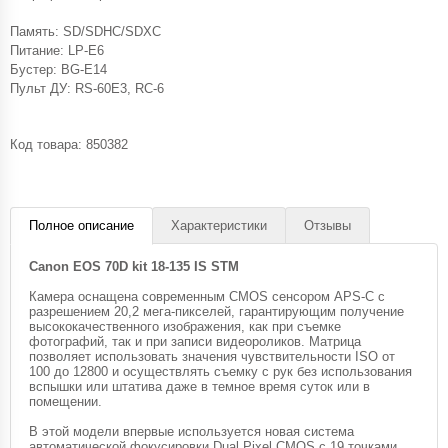
Память: SD/SDHC/SDXC
Питание: LP-E6
Бустер: BG-E14
Пульт ДУ: RS-60E3, RC-6
Код товара:
850382
Полное описание
Характеристики
Отзывы
Canon EOS 70D kit 18-135 IS STM
Камера оснащена современным CMOS сенсором APS-C с
разрешением 20,2 мега-пикселей, гарантирующим получение
высококачественного изображения, как при съемке
фотографий, так и при записи видеороликов. Матрица
позволяет использовать значения чувствительности ISO от
100 до 12800 и осуществлять съемку с рук без использования
вспышки или штатива даже в темное время суток или в
помещении.
В этой модели впервые используется новая система
автоматической фокусировки Dual Pixel CMOS с 19 точками