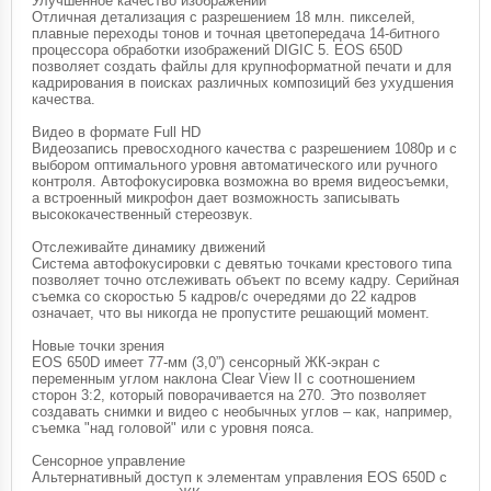
Улучшенное качество изображений
Отличная детализация с разрешением 18 млн. пикселей,
плавные переходы тонов и точная цветопередача 14-битного
процессора обработки изображений DIGIC 5. EOS 650D
позволяет создать файлы для крупноформатной печати и для
кадрирования в поисках различных композиций без ухудшения
качества.
Видео в формате Full HD
Видеозапись превосходного качества с разрешением 1080p и с
выбором оптимального уровня автоматического или ручного
контроля. Автофокусировка возможна во время видеосъемки,
а встроенный микрофон дает возможность записывать
высококачественный стереозвук.
Отслеживайте динамику движений
Система автофокусировки с девятью точками крестового типа
позволяет точно отслеживать объект по всему кадру. Серийная
съемка со скоростью 5 кадров/с очередями до 22 кадров
означает, что вы никогда не пропустите решающий момент.
Новые точки зрения
EOS 650D имеет 77-мм (3,0”) сенсорный ЖК-экран с
переменным углом наклона Clear View II с соотношением
сторон 3:2, который поворачивается на 270. Это позволяет
создавать снимки и видео с необычных углов – как, например,
съемка "над головой" или с уровня пояса.
Сенсорное управление
Альтернативный доступ к элементам управления EOS 650D с