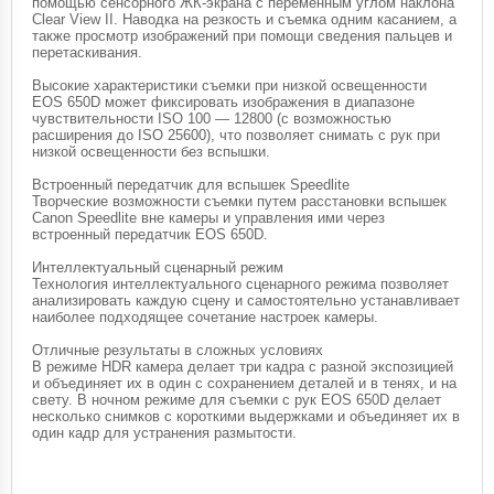
помощью сенсорного ЖК-экрана с переменным углом наклона
Clear View II. Наводка на резкость и съемка одним касанием, а
также просмотр изображений при помощи сведения пальцев и
перетаскивания.
Высокие характеристики съемки при низкой освещенности
EOS 650D может фиксировать изображения в диапазоне
чувствительности ISO 100 — 12800 (с возможностью
расширения до ISO 25600), что позволяет снимать с рук при
низкой освещенности без вспышки.
Встроенный передатчик для вспышек Speedlite
Творческие возможности съемки путем расстановки вспышек
Canon Speedlite вне камеры и управления ими через
встроенный передатчик EOS 650D.
Интеллектуальный сценарный режим
Технология интеллектуального сценарного режима позволяет
анализировать каждую сцену и самостоятельно устанавливает
наиболее подходящее сочетание настроек камеры.
Отличные результаты в сложных условиях
В режиме HDR камера делает три кадра с разной экспозицией
и объединяет их в один с сохранением деталей и в тенях, и на
свету. В ночном режиме для съемки с рук EOS 650D делает
несколько снимков с короткими выдержками и объединяет их в
один кадр для устранения размытости.