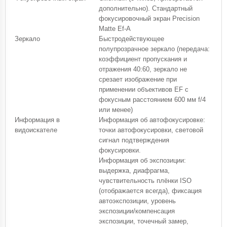
дополнительно). Стандартный
фокусировочный экран Precision
Matte Ef-A
Зеркало
Быстродействующее
полупрозрачное зеркало (передача:
коэффициент пропускания и
отражения 40:60, зеркало не
срезает изображение при
применении объективов EF с
фокусным расстоянием 600 мм f/4
или менее)
Информация в
Информация об автофокусировке:
видоискателе
точки автофокусировки, световой
сигнал подтверждения
фокусировки.
Информация об экспозиции:
выдержка, диафрагма,
чувствительность плёнки ISO
(отображается всегда), фиксация
автоэкспозиции, уровень
экспозиции/компенсация
экспозиции, точечный замер,