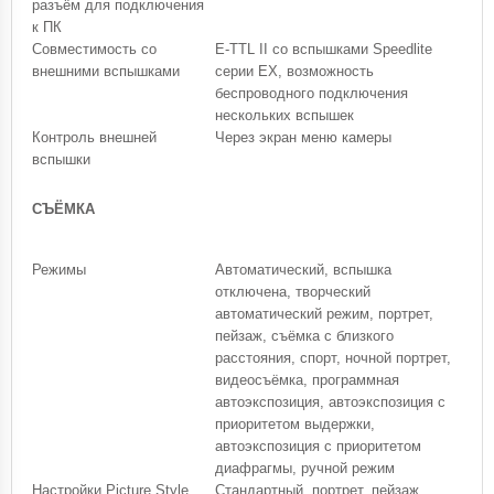
разъём для подключения
к ПК
Совместимость со
E-TTL II со вспышками Speedlite
внешними вспышками
серии EX, возможность
беспроводного подключения
нескольких вспышек
Контроль внешней
Через экран меню камеры
вспышки
СЪЁМКА
Режимы
Автоматический, вспышка
отключена, творческий
автоматический режим, портрет,
пейзаж, съёмка с близкого
расстояния, спорт, ночной портрет,
видеосъёмка, программная
автоэкспозиция, автоэкспозиция с
приоритетом выдержки,
автоэкспозиция с приоритетом
диафрагмы, ручной режим
Настройки Picture Style
Стандартный, портрет, пейзаж,