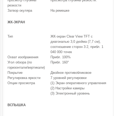
просмотр глубины
просмотра глубины резкости.
резкости
Затвор окуляра
На ремешке
ЖК-ЭКРАН
Тип
ЖК-экран Clear View TFT с
диагональю 3,0 дюйма (7,7 см),
соотношение сторон 3:2, прибл. 1
040 000 точек
Охват изображения
Прибл. 100%
Угол обзора (по
Прибл. 160°
горизонтали/вертикали)
Покрытие
Двойное противобликовое
Регулировка яркости
7 уровней регулировки
Опции просмотра
(1) Экран оперативного управления
(2) Настройки камеры
(3) Электронный уровень
ВСПЫШКА