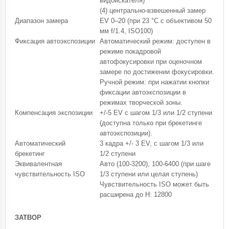
видоискателя)
(4) центрально-взвешенный замер
Диапазон замера
EV 0–20 (при 23 °C с объективом 50
мм f/1.4, ISO100)
Фиксация автоэкспозиции
Автоматический режим: доступен в
режиме покадровой
автофокусировки при оценочном
замере по достижении фокусировки.
Ручной режим: при нажатии кнопки
фиксации автоэкспозиции в
режимах творческой зоны.
Компенсация экспозиции
+/-5 EV с шагом 1/3 или 1/2 ступени
(доступна только при брекетинге
автоэкспозиции).
Автоматический
3 кадра +/- 3 EV, с шагом 1/3 или
брекетинг
1/2 ступени
Эквивалентная
Авто (100-3200), 100-6400 (при шаге
чувствительность ISO
1/3 ступени или целая ступень)
Чувствительность ISO может быть
расширена до H: 12800
ЗАТВОР