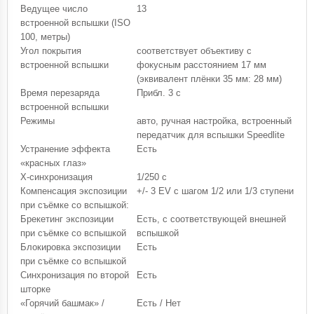
Ведущее число
13
встроенной вспышки (ISO
100, метры)
Угол покрытия
соответствует объективу с
встроенной вспышки
фокусным расстоянием 17 мм
(эквивалент плёнки 35 мм: 28 мм)
Время перезаряда
Прибл. 3 с
встроенной вспышки
Режимы
авто, ручная настройка, встроенный
передатчик для вспышки Speedlite
Устранение эффекта
Есть
«красных глаз»
X-синхронизация
1/250 с
Компенсация экспозиции
+/- 3 EV с шагом 1/2 или 1/3 ступени
при съёмке со вспышкой:
Брекетинг экспозиции
Есть, с соответствующей внешней
при съёмке со вспышкой
вспышкой
Блокировка экспозиции
Есть
при съёмке со вспышкой
Синхронизация по второй
Есть
шторке
«Горячий башмак» /
Есть / Нет