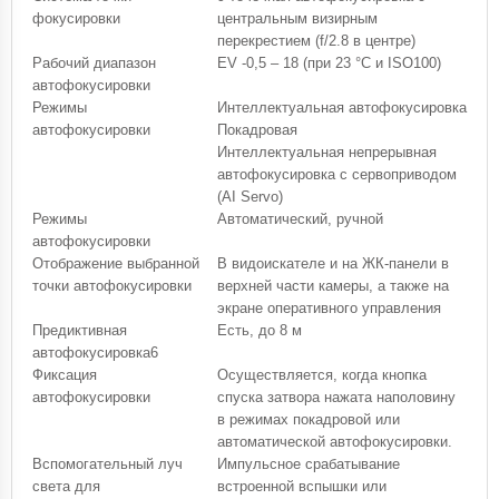
фокусировки
центральным визирным
перекрестием (f/2.8 в центре)
Рабочий диапазон
EV -0,5 – 18 (при 23 °C и ISO100)
автофокусировки
Режимы
Интеллектуальная автофокусировка
автофокусировки
Покадровая
Интеллектуальная непрерывная
автофокусировка с сервоприводом
(AI Servo)
Режимы
Автоматический, ручной
автофокусировки
Отображение выбранной
В видоискателе и на ЖК-панели в
точки автофокусировки
верхней части камеры, а также на
экране оперативного управления
Предиктивная
Есть, до 8 м
автофокусировка6
Фиксация
Осуществляется, когда кнопка
автофокусировки
спуска затвора нажата наполовину
в режимах покадровой или
автоматической автофокусировки.
Вспомогательный луч
Импульсное срабатывание
света для
встроенной вспышки или