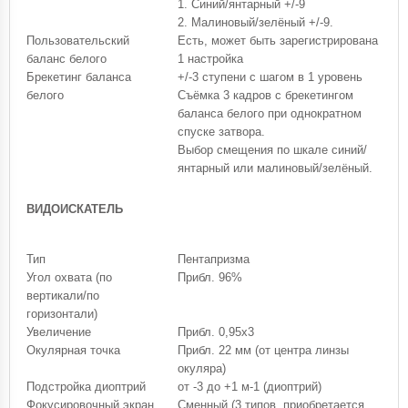
1. Синий/янтарный +/-9
2. Малиновый/зелёный +/-9.
Пользовательский
Есть, может быть зарегистрирована
баланс белого
1 настройка
Брекетинг баланса
+/-3 ступени с шагом в 1 уровень
белого
Съёмка 3 кадров с брекетингом
баланса белого при однократном
спуске затвора.
Выбор смещения по шкале синий/
янтарный или малиновый/зелёный.
ВИДОИСКАТЕЛЬ
Тип
Пентапризма
Угол охвата (по
Прибл. 96%
вертикали/по
горизонтали)
Увеличение
Прибл. 0,95x3
Окулярная точка
Прибл. 22 мм (от центра линзы
окуляра)
Подстройка диоптрий
от -3 до +1 м-1 (диоптрий)
Фокусировочный экран
Сменный (3 типов, приобретается