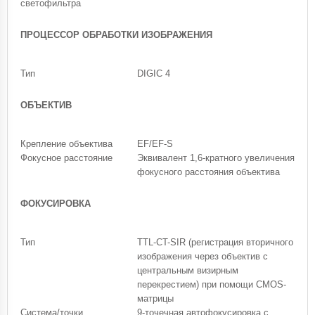
светофильтра
ПРОЦЕССОР ОБРАБОТКИ ИЗОБРАЖЕНИЯ
Тип
DIGIC 4
ОБЪЕКТИВ
Крепление объектива
EF/EF-S
Фокусное расстояние
Эквивалент 1,6-кратного увеличения
фокусного расстояния объектива
ФОКУСИРОВКА
Тип
TTL-CT-SIR (регистрация вторичного
изображения через объектив с
центральным визирным
перекрестием) при помощи CMOS-
матрицы
Система/точки
9-точечная автофокусировка с