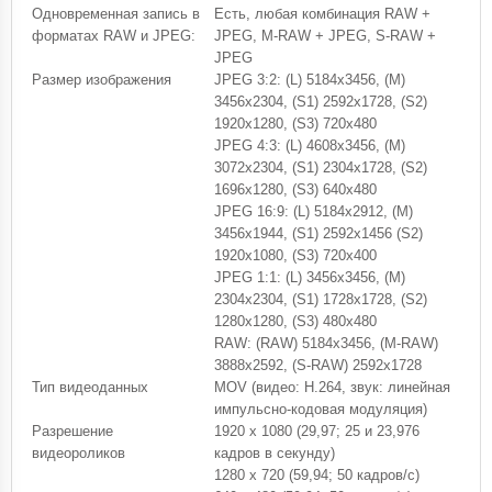
Одновременная запись в
Есть, любая комбинация RAW +
форматах RAW и JPEG:
JPEG, M-RAW + JPEG, S-RAW +
JPEG
Размер изображения
JPEG 3:2: (L) 5184x3456, (M)
3456x2304, (S1) 2592x1728, (S2)
1920x1280, (S3) 720x480
JPEG 4:3: (L) 4608x3456, (M)
3072x2304, (S1) 2304x1728, (S2)
1696x1280, (S3) 640x480
JPEG 16:9: (L) 5184x2912, (M)
3456x1944, (S1) 2592x1456 (S2)
1920x1080, (S3) 720x400
JPEG 1:1: (L) 3456x3456, (M)
2304x2304, (S1) 1728x1728, (S2)
1280x1280, (S3) 480x480
RAW: (RAW) 5184x3456, (M-RAW)
3888x2592, (S-RAW) 2592x1728
Тип видеоданных
MOV (видео: H.264, звук: линейная
импульсно-кодовая модуляция)
Разрешение
1920 x 1080 (29,97; 25 и 23,976
видеороликов
кадров в секунду)
1280 x 720 (59,94; 50 кадров/с)