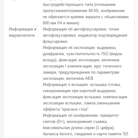
быстродействующего типа (отношение
пропускание/отражение 40:60, изображение
не обрезается краями зеркала с объективами
600 мм f/4 и менее)
Информация в
Информация об автофокусировке: точки
видоискателе
автофокусировки, индикатор подтверждения
фокусировки
Информация об экспозиции: выдержка,
диафрагма, чувствительность ISO (видна
всегда), фиксация экспозиции, величина
экспозиции / компенсация, круг точечного
замера, предупреждения по параметрам
экспозиции, величина AEB
Информация о вспышке: вспышка готова,
синхронизация при короткой выдержке,
фиксация экспозиции вспышки, компенсация
экспозиции вспышки, лампа уменьшения
эффекта "красных глаз"
Информация об изображении: приоритет
светов (D+), монохромная съемка,
максимальная длина серии (1 цифра),
баланса белого, сведения о карте памяти SD