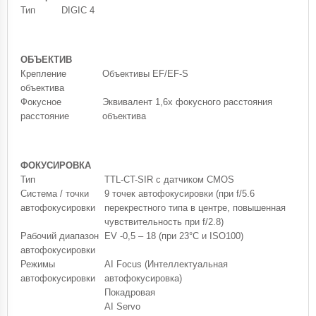
Тип
DIGIC 4
ОБЪЕКТИВ
Крепление
Объективы EF/EF-S
объектива
Фокусное
Эквивалент 1,6x фокусного расстояния
расстояние
объектива
ФОКУСИРОВКА
Тип
TTL-CT-SIR с датчиком CMOS
Система / точки
9 точек автофокусировки (при f/5.6
автофокусировки
перекрестного типа в центре, повышенная
чувствительность при f/2.8)
Рабочий диапазон
EV -0,5 – 18 (при 23°C и ISO100)
автофокусировки
Режимы
AI Focus (Интеллектуальная
автофокусировки
автофокусировка)
Покадровая
AI Servo