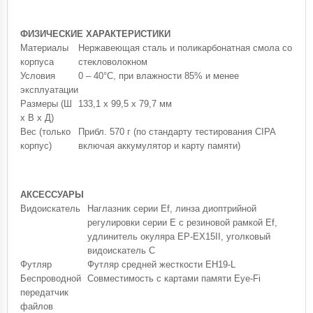
ФИЗИЧЕСКИЕ ХАРАКТЕРИСТИКИ
Материалы
Нержавеющая сталь и поликарбонатная смола со
корпуса
стекловолокном
Условия
0 – 40°C, при влажности 85% и менее
эксплуатации
Размеры (Ш
133,1 x 99,5 x 79,7 мм
x В x Д)
Вес (только
Прибл. 570 г (по стандарту тестирования CIPA
корпус)
включая аккумулятор и карту памяти)
АКСЕССУАРЫ
Видоискатель
Наглазник серии Ef, линза диоптрийной
регулировки серии E с резиновой рамкой Ef,
удлинитель окуляра EP-EX15II, уголковый
видоискатель C
Футляр
Футляр средней жесткости EH19-L
Беспроводной
Совместимость с картами памяти Eye-Fi
передатчик
файлов