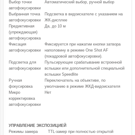
Выбор точки
Автоматический выбор, ручной выбор
автофокусировки
Выбранная точка
Подсветка в видоискателе с указанием на
автофокусировки
ЖК-дисплее
Предиктивная
Да, до 10 м
(упреждающая)
автофокусировка
Фиксация
Фиксируется при нажатии кнопки затвора
автофокусировки
наполовину в режиме One Shot AF
(покадровой автофокусировки).
Подсветка для
Пульсирующее срабатывание встроенной
автофокусировки
вспышки или дополнительной специальной
вспышки Speedlite
Ручная
Переключатель на объективе, по
фокусировка
умолчанию в режиме ЖКД-видоискателя
Микро
Нет
корректировка
автофокусировки
УПРАВЛЕНИЕ ЭКСПОЗИЦИЕЙ
Режимы замера
TTL-замер при полностью открытой