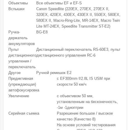
Объективы
Все объективы EF и EF-S
Вспышки
Canon Speedlite (220EX, 270EX, 270EX II,
320EX, 420EX, 430EX, 430EX II, 550EX, 580EX,
580EX II, Macro-Ring-Lite, MR-14EX, Macro Twin
Lite MT-24EX, Speedlite Transmitter ST-E2)
Ручка-
BG-E8
держатель
аккумуляторов
Пульт
Дистанционный переключатель RS-60E3, пульт
дистанционного
дистанционного управления RC-6
управления /
переключатель
Другое
Ручной ремешок E2
Предиктивная
с EF300mm f/2.8L IS USM при
(упреждающая)
скорости 50 км/ч
автофокусировка
Увеличение
с объективом 50 мм,
установленным на бесконечность,
-1м -1диоптрии
Серийная съемка
Разрешение большое / высокое
качество (Качество 8)
На основе условий тестирования