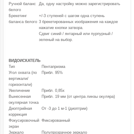
Ручной баланс
Да, одну настройку можно зарегистрировать
белого
Брекетинг
+/-3 ступеней с шагом одна ступень
баланса белого
3 брекетированных изображения на каждое
нажатие кнопки затвора.
Сдвиг синий / янтарный или пурпурный /
зеленый на выбор.
ВИДОИСКАТЕЛЬ
Тип
Пентапризма
Угол охвата (по
Прибл. 95%
вертикали/
горизонтали)
Увеличение
Прибл. 0,85x
Вынесенная
Прибл. 19 мм (от центра линзы окуляра)
окулярная точка
Диоптрийная
От -3 до 1 м-1 (диоптрии)
коррекция
Фокусировочный
Фиксированный
экран
Зеркало
Полупрозрачное зеркало