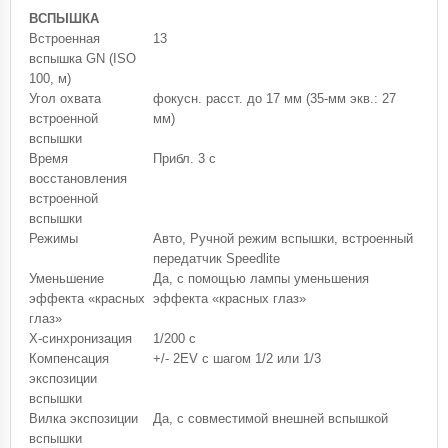
ВСПЫШКА
Встроенная
13
вспышка GN (ISO
100, м)
Угол охвата
фокусн. расст. до 17 мм (35-мм экв.: 27
встроенной
мм)
вспышки
Время
Прибл. 3 с
восстановления
встроенной
вспышки
Режимы
Авто, Ручной режим вспышки, встроенный
передатчик Speedlite
Уменьшение
Да, с помощью лампы уменьшения
эффекта «красных
эффекта «красных глаз»
глаз»
X-синхронизация
1/200 с
Компенсация
+/- 2EV с шагом 1/2 или 1/3
экспозиции
вспышки
Вилка экспозиции
Да, с совместимой внешней вспышкой
вспышки