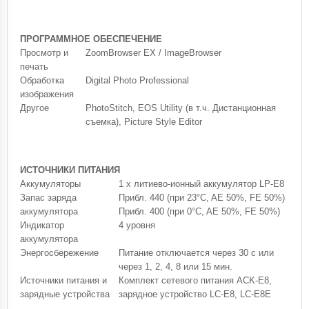
ПРОГРАММНОЕ ОБЕСПЕЧЕНИЕ
Просмотр и
ZoomBrowser EX / ImageBrowser
печать
Обработка
Digital Photo Professional
изображения
Другое
PhotoStitch, EOS Utility (в т.ч. Дистанционная
съемка), Picture Style Editor
ИСТОЧНИКИ ПИТАНИЯ
Аккумуляторы
1 x литиево-ионный аккумулятор LP-E8
Запас заряда
Прибл. 440 (при 23°C, AE 50%, FE 50%)
аккумулятора
Прибл. 400 (при 0°C, AE 50%, FE 50%)
Индикатор
4 уровня
аккумулятора
Энергосбережение
Питание отключается через 30 с или
через 1, 2, 4, 8 или 15 мин.
Источники питания и
Комплект сетевого питания ACK-E8,
зарядные устройства
зарядное устройство LC-E8, LC-E8E