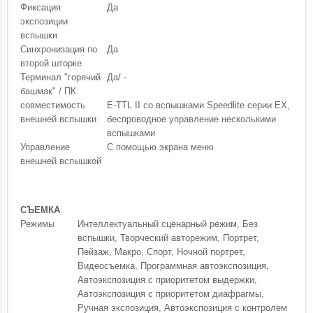
Фиксация
Да
экспозиции
вспышки
Синхронизация по
Да
второй шторке
Терминал "горячий
Да/ -
башмак" / ПК
совместимость
E-TTL II со вспышками Speedlite серии EX,
внешней вспышки
беспроводное управление несколькими
вспышками
Управление
С помощью экрана меню
внешней вспышкой
СЪЕМКА
Режимы
Интеллектуальный сценарный режим, Без
вспышки, Творческий авторежим, Портрет,
Пейзаж, Макро, Спорт, Ночной портрет,
Видеосъемка, Программная автоэкспозиция,
Автоэкспозиция с приоритетом выдержки,
Автоэкспозиция с приоритетом диафрагмы,
Ручная экспозиция, Автоэкспозиция с контролем