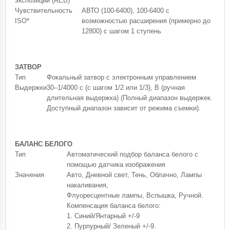
экспозиции (AEB)
Чувствительность
АВТО (100-6400), 100-6400 с
ISO*
возможностью расширения (примерно до
12800) с шагом 1 ступень
ЗАТВОР
Тип
Фокальный затвор с электронным управлением
Выдержки
30–1/4000 с (с шагом 1/2 или 1/3), В (ручная
длительная выдержка) (Полный диапазон выдержек.
Доступный диапазон зависит от режима съемки).
БАЛАНС БЕЛОГО
Тип
Автоматический подбор баланса белого с
помощью датчика изображения
Значения
Авто, Дневной свет, Тень, Облачно, Лампы
накаливания,
Флуоресцентные лампы, Вспышка, Ручной.
Компенсация баланса белого:
1. Синий/Янтарный +/-9
2. Пурпурный/ Зеленый +/-9.