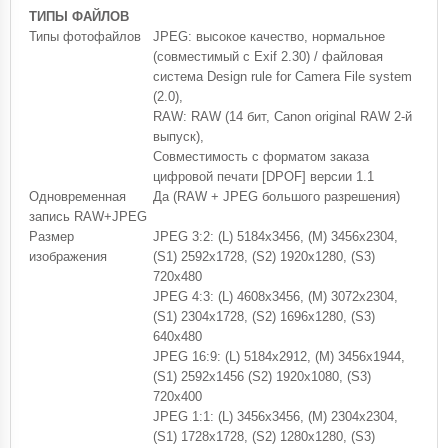
ТИПЫ ФАЙЛОВ
Типы фотофайлов
JPEG: высокое качество, нормальное
(совместимый с Exif 2.30) / файловая
система Design rule for Camera File system
(2.0),
RAW: RAW (14 бит, Canon original RAW 2-й
выпуск),
Совместимость с форматом заказа
цифровой печати [DPOF] версии 1.1
Одновременная
Да (RAW + JPEG большого разрешения)
запись RAW+JPEG
Размер
JPEG 3:2: (L) 5184x3456, (M) 3456x2304,
изображения
(S1) 2592x1728, (S2) 1920x1280, (S3)
720x480
JPEG 4:3: (L) 4608x3456, (M) 3072x2304,
(S1) 2304x1728, (S2) 1696x1280, (S3)
640x480
JPEG 16:9: (L) 5184x2912, (M) 3456x1944,
(S1) 2592x1456 (S2) 1920x1080, (S3)
720x400
JPEG 1:1: (L) 3456x3456, (M) 2304x2304,
(S1) 1728x1728, (S2) 1280x1280, (S3)