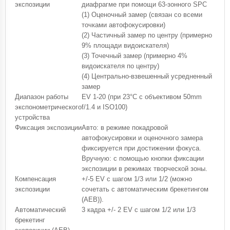
экспозиции
диафрагме при помощи 63-зонного SPC
(1) Оценочный замер (связан со всеми
точками автофокусировки)
(2) Частичный замер по центру (примерно
9% площади видоискателя)
(3) Точечный замер (примерно 4%
видоискателя по центру)
(4) Центрально-взвешенный усредненный
замер
Диапазон работы
EV 1-20 (при 23°C с объективом 50mm
экспонометрического
f/1.4 и ISO100)
устройства
Фиксация экспозиции
Авто: в режиме покадровой
автофокусировки и оценочного замера
фиксируется при достижении фокуса.
Вручную: с помощью кнопки фиксации
экспозиции в режимах творческой зоны.
Компенсация
+/-5 EV с шагом 1/3 или 1/2 (можно
экспозиции
сочетать с автоматическим брекетингом
(AEB)).
Автоматический
3 кадра +/- 2 EV с шагом 1/2 или 1/3
брекетинг