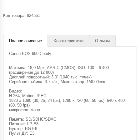
Код товара:
824561
Полное описание
Характеристики
Отзывы
Canon EOS 600D body
Матрица: 18,0 Mpx, APS-C (CMOS), ISO: 100 – 6 400
(расширение до 12 800)
Дисплей поворотный: 3.0'' (1040 тыс. точек)
Серийная съёмка: 3.7 к/с.; Макс.затвор: 1/4000сек.
Видео:
H.264, Motion JPEG
1920 x 1080 (30, 25, 24 fps), 1280 x 720 (60, 50 fps), 640 x 480
(60, 50 fps)
микрофон: моно
Память: SD/SDHC/SDXC
Питание: LP-E8
Бустер: BG-E8
Пульт ДУ: E3