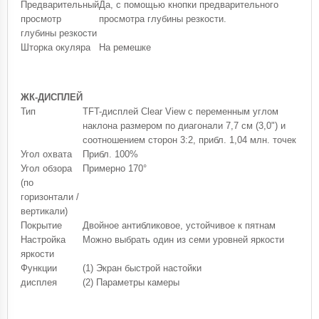
Предварительный
Да, с помощью кнопки предварительного
просмотр
просмотра глубины резкости.
глубины резкости
Шторка окуляра
На ремешке
ЖК-ДИСПЛЕЙ
Тип
TFT-дисплей Clear View с переменным углом
наклона размером по диагонали 7,7 см (3,0") и
соотношением сторон 3:2, прибл. 1,04 млн. точек
Угол охвата
Прибл. 100%
Угол обзора
Примерно 170°
(по
горизонтали /
вертикали)
Покрытие
Двойное антибликовое, устойчивое к пятнам
Настройка
Можно выбрать один из семи уровней яркости
яркости
Функции
(1) Экран быстрой настойки
дисплея
(2) Параметры камеры