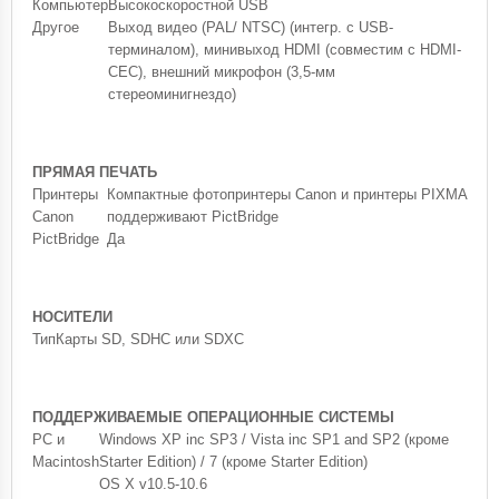
Компьютер
Высокоскоростной USB
Другое
Выход видео (PAL/ NTSC) (интегр. с USB-
терминалом), минивыход HDMI (совместим с HDMI-
CEC), внешний микрофон (3,5-мм
стереоминигнездо)
ПРЯМАЯ ПЕЧАТЬ
Принтеры
Компактные фотопринтеры Canon и принтеры PIXMA
Canon
поддерживают PictBridge
PictBridge
Да
НОСИТЕЛИ
Тип
Карты SD, SDHC или SDXC
ПОДДЕРЖИВАЕМЫЕ ОПЕРАЦИОННЫЕ СИСТЕМЫ
PC и
Windows XP inc SP3 / Vista inc SP1 and SP2 (кроме
Macintosh
Starter Edition) / 7 (кроме Starter Edition)
OS X v10.5-10.6