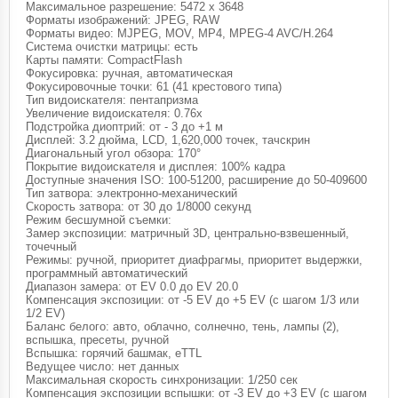
Максимальное разрешение: 5472 x 3648
Форматы изображений: JPEG, RAW
Форматы видео: MJPEG, MOV, MP4, MPEG-4 AVC/H.264
Система очистки матрицы: есть
Карты памяти: CompactFlash
Фокусировка: ручная, автоматическая
Фокусировочные точки: 61 (41 крестового типа)
Тип видоискателя: пентапризма
Увеличение видоискателя: 0.76x
Подстройка диоптрий: от - 3 до +1 м
Дисплей: 3.2 дюйма, LCD, 1,620,000 точек, тачскрин
Диагональный угол обзора: 170°
Покрытие видоискателя и дисплея: 100% кадра
Доступные значения ISO: 100-51200, расширение до 50-409600
Тип затвора: электронно-механический
Скорость затвора: от 30 до 1/8000 секунд
Режим бесшумной съемки:
Замер экспозиции: матричный 3D, центрально-взвешенный,
точечный
Режимы: ручной, приоритет диафрагмы, приоритет выдержки,
программный автоматический
Диапазон замера: от EV 0.0 до EV 20.0
Компенсация экспозиции: от -5 EV до +5 EV (с шагом 1/3 или
1/2 EV)
Баланс белого: авто, облачно, солнечно, тень, лампы (2),
вспышка, пресеты, ручной
Вспышка: горячий башмак, eTTL
Ведущее число: нет данных
Максимальная скорость синхронизации: 1/250 сек
Компенсация экспозиции вспышки: от -3 EV до +3 EV (с шагом