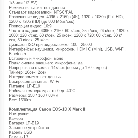
1/3 или 1/2 EV)
Режимы вспышки: нет данных
Стандарт видеозаписи: NTSC/PAL
Разрешение видео: 4096 x 2160p (4K), 1920 x 1080p (Full HD),
1280 x 720p (HD) (до 800 Мбит/сек)
Пропорции видео: 16:9
Частота кадров: 4096 x 2160: 60 к/сек, 25 к/сек, 24 к/сек, 1920 x
1080: 120 к/сек, 60 к/сек, 25 к/сек, 1280 x 720: 60 к/сек, 50 к/
сек, 30 к/сек, 25 к/сек
Диапазон ISO при видеосъемке: 100 - 25600
Интерфейсы: наушники, микрофон, HDMI C (Mini), USB, Wi-Fi,
Bluetooth
Встроенный микрофон: моно
Подключение внешнего микрофона: да
Непрерывная съемка: 14к/сек (серии до 170 кадров)
Таймер: 10сек, 2сек
Интервалометр: нет данных
Беспроводная связь: Wi-Fi
Питание: LP-E19
Рабочая температура: от 0 до 40°C
Размеры: 158 / 168 / 83мм
Вес: 1530гр
Комплектация Canon EOS-1D X Mark II:
Инструкция
Камера
Батарея LP-E19
Зарядное устройство
Кабель USB
Ремень L7