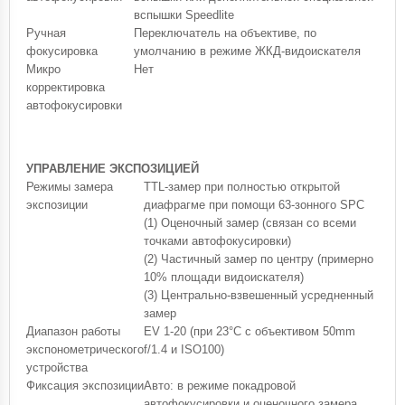
вспышки Speedlite
Ручная
Переключатель на объективе, по
фокусировка
умолчанию в режиме ЖКД-видоискателя
Микро
Нет
корректировка
автофокусировки
УПРАВЛЕНИЕ ЭКСПОЗИЦИЕЙ
Режимы замера
TTL-замер при полностью открытой
экспозиции
диафрагме при помощи 63-зонного SPC
(1) Оценочный замер (связан со всеми
точками автофокусировки)
(2) Частичный замер по центру (примерно
10% площади видоискателя)
(3) Центрально-взвешенный усредненный
замер
Диапазон работы
EV 1-20 (при 23°C с объективом 50mm
экспонометрического
f/1.4 и ISO100)
устройства
Фиксация экспозиции
Авто: в режиме покадровой
автофокусировки и оценочного замера