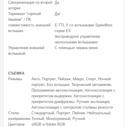
Синхронизация по второй
Да
шторке
Терминал "горячий
Да/ -
башмак" / ПК
совместимость внешней
E-TTL II со вспышками Speedlites
вспышки
серии EX
беспроводное управление
несколькими вспышками
Управление внешней
С помощью экрана меню
вспышкой
СЪЕМКА
Режимы
Авто, Портрет, Пейзаж, Макро, Спорт, Ночной
портрет, Без вспышки, Творческий авторежим,
Программная автоэкспозиция, Автоэкспозиция с
приоритетом выдержки, Автоэкспозиция с
приоритетом диафрагмы, Ручная экспозиция,
Автоэкспозиция с контролем глубины резкости
Стили
Стандартный, Портрет, Пейзаж, Нейтральный,
изображения
Точный, Монохромный, Ручной
Цветовое
sRGB и Adobe RGB