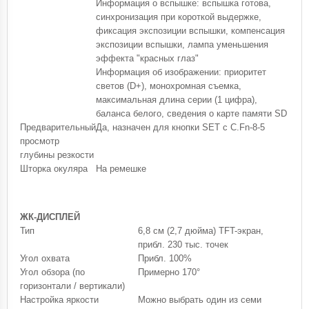
Информация о вспышке: вспышка готова,
синхронизация при короткой выдержке,
фиксация экспозиции вспышки, компенсация
экспозиции вспышки, лампа уменьшения
эффекта "красных глаз"
Информация об изображении: приоритет
светов (D+), монохромная съемка,
максимальная длина серии (1 цифра),
баланса белого, сведения о карте памяти SD
Предварительный
Да, назначен для кнопки SET с C.Fn-8-5
просмотр
глубины резкости
Шторка окуляра
На ремешке
ЖК-ДИСПЛЕЙ
Тип
6,8 см (2,7 дюйма) TFT-экран,
прибл. 230 тыс. точек
Угол охвата
Прибл. 100%
Угол обзора (по
Примерно 170°
горизонтали / вертикали)
Настройка яркости
Можно выбрать один из семи