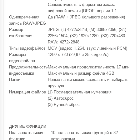
Совместимость с форматом заказа
цифровой печати [DPOF] версии 1.1
Одновременная
Да (RAW + JPEG большого разрешения)
запись RAW+JPEG
Размер
JPEG: (L) 4272x2848, (M) 3088x2056, (S1)
изображения
2256x1504, (S2) 1920x1280, (S3) 720x480
RAW: 4272x2848
Типы видеофайлов
MOV (видео: H.264, звук: линейный PCM)
Размеры
1280 x 720 (29,97 и 25 кадров/с)
видеофайлов
Продолжительность
Максимальная продолжительность 17 мин,
видеосъемки
Максимальный размер файла 4GB
Папки
Новые папки можно создавать и выбирать
вручную
Нумерация файлов
(1) Последовательная нумерация
(2) Автосброс
(3) Ручной сброс
ДРУГИЕ ФУНКЦИИ
Пользовательские
10 пользовательских функций с 32
функции
установками