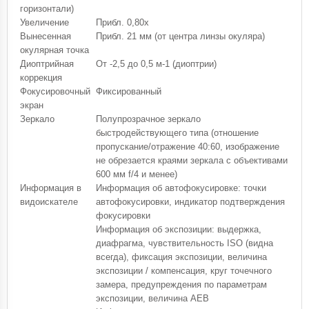
горизонтали)
Увеличение
Прибл. 0,80x
Вынесенная
Прибл. 21 мм (от центра линзы окуляра)
окулярная точка
Диоптрийная
От -2,5 до 0,5 м-1 (диоптрии)
коррекция
Фокусировочный
Фиксированный
экран
Зеркало
Полупрозрачное зеркало
быстродействующего типа (отношение
пропускание/отражение 40:60, изображение
не обрезается краями зеркала с объективами
600 мм f/4 и менее)
Информация в
Информация об автофокусировке: точки
видоискателе
автофокусировки, индикатор подтверждения
фокусировки
Информация об экспозиции: выдержка,
диафрагма, чувствительность ISO (видна
всегда), фиксация экспозиции, величина
экспозиции / компенсация, круг точечного
замера, предупреждения по параметрам
экспозиции, величина AEB