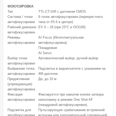
ФОКУСИРОВКА
Тип
TTL-CT-SIR с датчиком CMOS
Система / точки
9 точек автофокусировки (перекрестного
автофокусировки
типа от f/5.6 в центре)
Рабочий диапазон
EV 0 – 18 (при 23°C и ISO100)
автофокусировки
Режимы
AI Focus (Интеллектуальная
автофокусировки
автофокусировка)
Покадровая
AI Servo
Выбор точки
Автоматический выбор, ручной выбор
автофокусировки
Выбранная точка
Подсветка в видоискателе с указанием на
автофокусировки
ЖК-дисплее
Предиктивная
Да, до 10 м
(упреждающая)
автофокусировка
Фиксация
Фиксируется при нажатии кнопки затвора
автофокусировки
наполовину в режиме One Shot AF
(покадровой автофокусировки).
Подсветка для
Пульсирующее срабатывание встроенной
автофокусировки
вспышки или дополнительной специальной