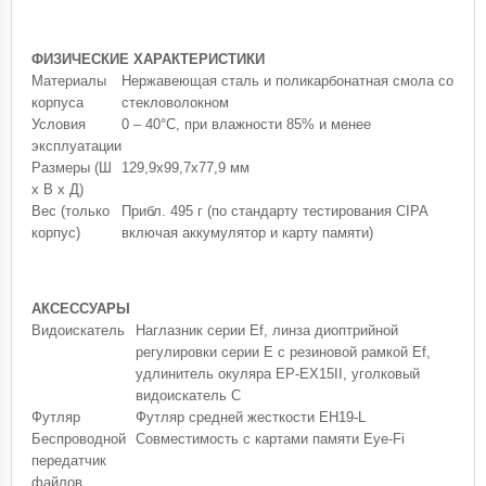
ФИЗИЧЕСКИЕ ХАРАКТЕРИСТИКИ
Материалы
Нержавеющая сталь и поликарбонатная смола со
корпуса
стекловолокном
Условия
0 – 40°C, при влажности 85% и менее
эксплуатации
Размеры (Ш
129,9x99,7x77,9 мм
x В x Д)
Вес (только
Прибл. 495 г (по стандарту тестирования CIPA
корпус)
включая аккумулятор и карту памяти)
АКСЕССУАРЫ
Видоискатель
Наглазник серии Ef, линза диоптрийной
регулировки серии E с резиновой рамкой Ef,
удлинитель окуляра EP-EX15II, уголковый
видоискатель C
Футляр
Футляр средней жесткости EH19-L
Беспроводной
Совместимость с картами памяти Eye-Fi
передатчик
файлов