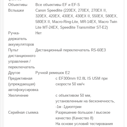
Объективы
Все объективы EF и EF-S
Вспышки
Canon Speedlite (220EX, 270EX, 270EX II,
320EX, 420EX, 430EX, 430EX II, 550EX, 580EX,
580EX II, Macro-Ring-Lite, MR-14EX, Macro Twin
Lite MT-24EX, Speedlite Transmitter ST-E2)
Ручка-
Нет
держатель
аккумуляторов
Пульт
Дистанционный переключатель RS-60E3
дистанционного
управления /
переключатель
Другое
Ручной ремешок E2
Предиктивная
с EF300mm f/2.8L IS USM при
(упреждающая)
скорости 50 км/ч
автофокусировка
Увеличение
с объективом 50 мм,
установленным на бесконечность,
-1м -1диоптрии
Серийная съемка
Разрешение большое / высокое
качество (Качество 8)
На основе условий тестирования