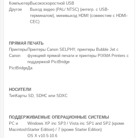
Компьютер
Высокоскоростной USB
Другое
Выход видео (PAL/ NTSC) (интегр. с USB-
терминалом), минивыход HDMI (совместим с HDMI-
CEC)
ПРЯМАЯ ПЕЧАТЬ
Принтеры
Принтеры Canon SELPHY, принтеры Bubble Jet с
Canon
функцией прямой печати и принтеры PIXMA Printers с
поддержкой PictBridge
PictBridge
Да
НОСИТЕЛИ
Тип
Карты SD, SDHC или SDXC
ПОДДЕРЖИВАЕМЫЕ ОПЕРАЦИОННЫЕ СИСТЕМЫ
PC и
Windows XP inc SP3 / Vista inc SP1 and SP2 (кроме
Macintosh
Starter Edition) / 7 (кроме Starter Edition)
OS X v10.5-10.6