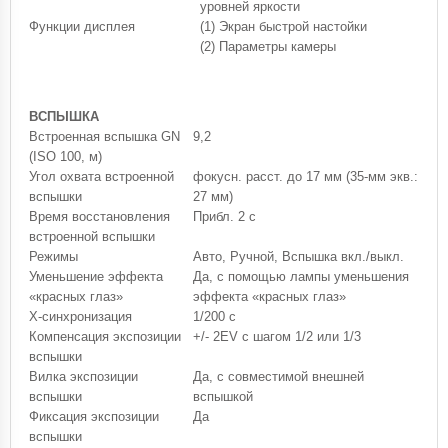
уровней яркости
Функции дисплея
(1) Экран быстрой настойки
(2) Параметры камеры
ВСПЫШКА
Встроенная вспышка GN
9,2
(ISO 100, м)
Угол охвата встроенной
фокусн. расст. до 17 мм (35-мм экв.:
вспышки
27 мм)
Время восстановления
Прибл. 2 с
встроенной вспышки
Режимы
Авто, Ручной, Вспышка вкл./выкл.
Уменьшение эффекта
Да, с помощью лампы уменьшения
«красных глаз»
эффекта «красных глаз»
X-синхронизация
1/200 с
Компенсация экспозиции
+/- 2EV с шагом 1/2 или 1/3
вспышки
Вилка экспозиции
Да, с совместимой внешней
вспышки
вспышкой
Фиксация экспозиции
Да
вспышки