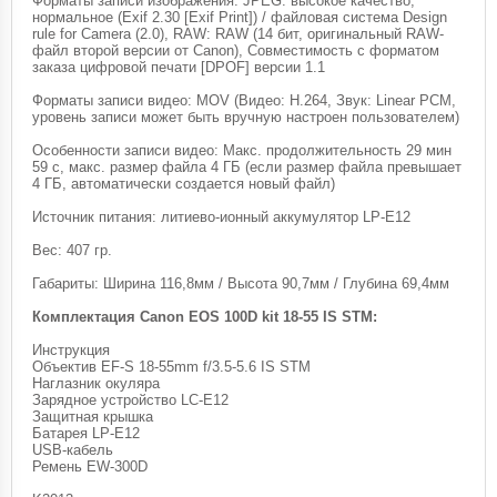
Форматы записи изображения: JPEG: высокое качество,
нормальное (Exif 2.30 [Exif Print]) / файловая система Design
rule for Camera (2.0), RAW: RAW (14 бит, оригинальный RAW-
файл второй версии от Canon), Совместимость с форматом
заказа цифровой печати [DPOF] версии 1.1
Форматы записи видео: MOV (Видео: H.264, Звук: Linear PCM,
уровень записи может быть вручную настроен пользователем)
Особенности записи видео: Макс. продолжительность 29 мин
59 с, макс. размер файла 4 ГБ (если размер файла превышает
4 ГБ, автоматически создается новый файл)
Источник питания: литиево-ионный аккумулятор LP-E12
Вес: 407 гр.
Габариты: Ширина 116,8мм / Высота 90,7мм / Глубина 69,4мм
Комплектация Canon EOS 100D kit 18-55 IS STM:
Инструкция
Объектив EF-S 18-55mm f/3.5-5.6 IS STM
Наглазник окуляра
Зарядное устройство LC-E12
Защитная крышка
Батарея LP-E12
USB-кабель
Ремень EW-300D