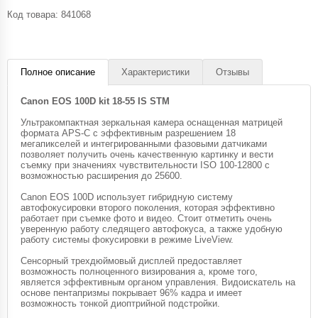
Код товара:
841068
Полное описание
Характеристики
Отзывы
Canon EOS 100D kit 18-55 IS STM
Ультракомпактная зеркальная камера оснащенная матрицей
формата APS-C с эффективным разрешением 18
мегапикселей и интегрированными фазовыми датчиками
позволяет получить очень качественную картинку и вести
съемку при значениях чувствительности ISO 100-12800 с
возможностью расширения до 25600.
Canon EOS 100D использует гибридную систему
автофокусировки второго поколения, которая эффективно
работает при съемке фото и видео. Стоит отметить очень
уверенную работу следящего автофокуса, а также удобную
работу системы фокусировки в режиме LiveView.
Сенсорный трехдюймовый дисплей предоставляет
возможность полноценного визирования а, кроме того,
является эффективным органом управления. Видоискатель на
основе пентапризмы покрывает 96% кадра и имеет
возможность тонкой диоптрийной подстройки.