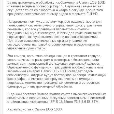
За внутрикамерную обработку изображения в Canon EOS 100D
отвечает мощный процессор Digic 5. Серийная съемка может
осуществляться со скоростью 4 кадра в секунду. Кроме того
процессор обеспечивает съемку видео в формате Full HD.
На эргономичном «ухватистом» корпусе нашлось место для
полноценной системы ручного управления: диск управления
режимами, колесо управления параметрами съемки,
традиционный мультиселектор, кнопки для изменения таких
параметров, как чувствительность и поправка экспозиции.
Почти все вышеперечисленные органы управления
сосредоточены на правой стороне камеры и рассчитаны на
управление одной рукой.
Эта камера, органично объединяющая в крохотном корпусе,
сопоставимом по размерам с некоторыми беззеркальными
компактами, полноценный функционал зеркальной камеры.
Одновременно с функциями, присущими профессиональным
зеркальным камерам Canon EOS 100D обладает рядом
особенностей, которые будут востребованы среди начинающих
фотографов, а именно развернутая система помощи и
подсказок, множество программных режимов и встроенных
фильтров для внутрикамерной обработки.
В данной поставке камера комплектуется высококачественным
объективом с переменным фокусным расстоянием и системой
стабилизации изображения EF-S 18-55mm f/3.5-5.6 IS STM.
Характеристики Canon EOS 100D: