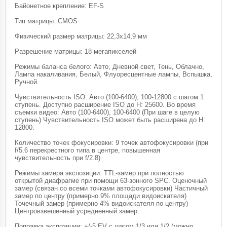
Байонетное крепление: EF-S
Тип матрицы: CMOS
Физический размер матрицы: 22,3x14,9 мм
Разрешение матрицы: 18 мегапикселей
Режимы баланса белого: Авто, Дневной свет, Тень, Облачно,
Лампа накаливания, Белый, Флуоресцентные лампы, Вспышка,
Ручной.
Чувствительность ISO: Авто (100-6400), 100-12800 с шагом 1
ступень. Доступно расширение ISO до H: 25600. Во время
съемки видео: Авто (100-6400), 100-6400 (При шаге в целую
ступень) Чувствительность ISO может быть расширена до H:
12800.
Количество точек фокусировки: 9 точек автофокусировки (при
f/5.6 перекрестного типа в центре, повышенная
чувствительность при f/2.8)
Режимы замера экспозиции: TTL-замер при полностью
открытой диафрагме при помощи 63-зонного SPC. Оценочный
замер (связан со всеми точками автофокусировки) Частичный
замер по центру (примерно 9% площади видоискателя)
Точечный замер (примерно 4% видоискателя по центру)
Центровзвешенный усредненный замер.
Поправка экспозиции: +/-5 EV с шагом 1/3 или 1/2 (можно