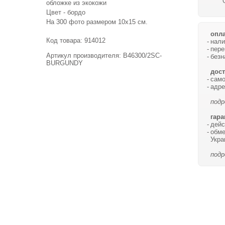
обложке из экокожи
Цвет - бордо
На 300 фото размером 10х15 см.
опла
Код товара:
914012
нали
пере
Артикул производителя: B46300/2SC-
безн
BURGUNDY
дост
само
адре
подр
гара
дейс
обме
Укра
подр