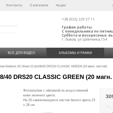
Контакты
О магазине
Акции
+38 (032) 229 57 11
График работы:
С понедельника по пятницу
Суббота и воскресенье: 
г. Львов, ул Шевченка,154
ВСЕ ДЛЯ ВИДЕО
АЛЬБОМЫ И РАМКИ
бом Gedeon 20 Sheet 22,8x28/40 DRS20 CLASSIC GREEN (20 магн. листов)
8/40 DRS20 CLASSIC GREEN (20 магн.
Фотоальбом с обложкой из искусственной
кожи зеленого цвета.
30
На 20 самоклеющихся листов белого цвета 23
х 28 см.
-