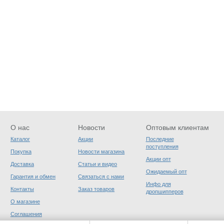
О нас
Новости
Оптовым клиентам
Каталог
Акции
Последние
поступления
Покупка
Новости магазина
Акции опт
Доставка
Статьи и видео
Ожидаемый опт
Гарантия и обмен
Связаться с нами
Инфо для
Контакты
Заказ товаров
дропшипперов
О магазине
Соглашения
пользователя