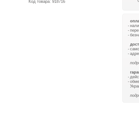
Код товара:
918716
опла
нали
пере
безн
дост
само
адре
подр
гара
дейс
обме
Укра
подр