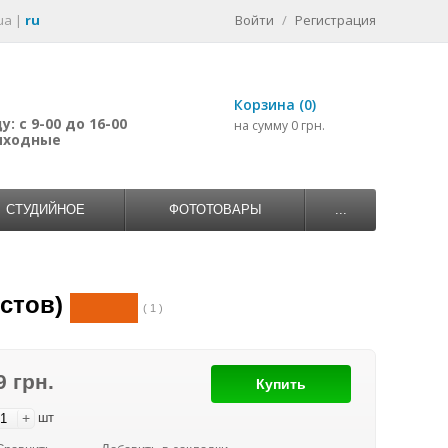
ua
|
ru
Войти
/
Регистрация
Корзина (0)
: с 9-00 до 16-00
на сумму 0 грн.
выходные
СТУДИЙНОЕ
ФОТОТОВАРЫ
...
стов)
( 1 )
9 грн.
Купить
+
шт