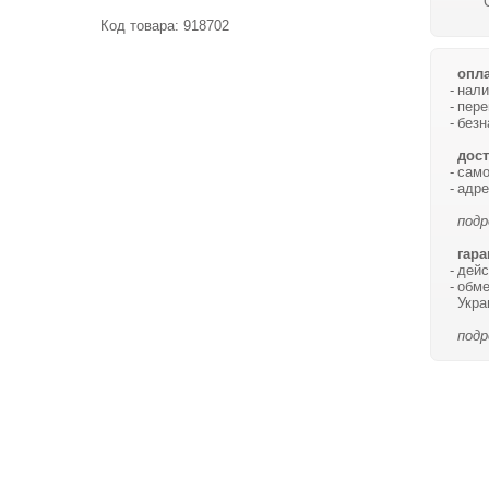
Код товара:
918702
опла
нали
пере
безн
дост
само
адре
подр
гара
дейс
обме
Укра
подр