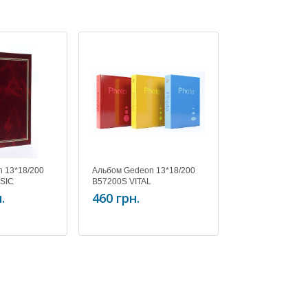
 13*18/200
Альбом Gedeon 13*18/200
Альбом Gedeon 
SIC
B57200S VITAL
KD57200 LINE
.
460 грн.
508.30 грн.