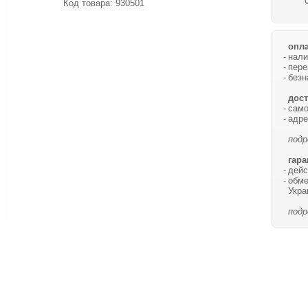
Код товара:
930501
опла
нали
пере
безн
дост
само
адре
подр
гара
дейс
обме
Укра
подр